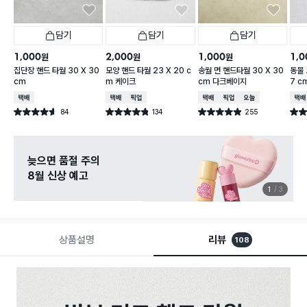
담기
담기
담기
1,000
2,000
1,000
1,0
원
원
원
집단장 핸드 타월 30 X 30
모양 핸드 타월 23 X 20 c
송월 면 핸드타월 30 X 30
동물 
cm
m 케이크
cm 다크베이지
7 c
택배배송
택배배송
매장픽업
택배배송
매장픽업
오늘배송
택배
84
134
255
별점 4.6점
별점 4.8점
별점 4.9점
별점 
건 작성
건 작성
건 작성
늦으면 품절 주의
8월 신상 예고
1
3
상품설명
리뷰
108