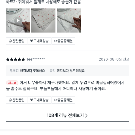
하트가 귀여워서 덮개로 사용해도 좋을거 같음
👍완전꿀팁
💗구매욕상승
👀궁금증해결
lee*******
2026-08-05
신고
별점 5점
두께감
생각보다 도톰해요
촉감
생각보다 부드러워요
이거 너무좋아서 재구매했어요. 얇게 두겹으로 박음질되어있어서
재구매
물 흡수도 잘되구요. 부들부들해서 어디에나 사용하기 좋아요.
👍완전꿀팁
💗구매욕상승
👀궁금증해결
108개 리뷰 전체보기