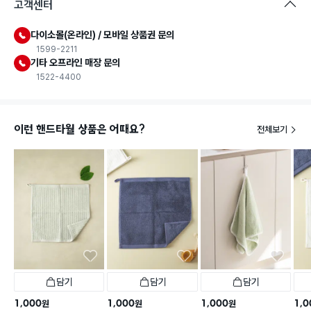
고객센터
다이소몰(온라인) / 모바일 상품권 문의
1599-2211
기타 오프라인 매장 문의
1522-4400
이런 핸드타월 상품은 어때요?
전체보기
담기
담기
담기
1,000
1,000
1,000
1,0
원
원
원