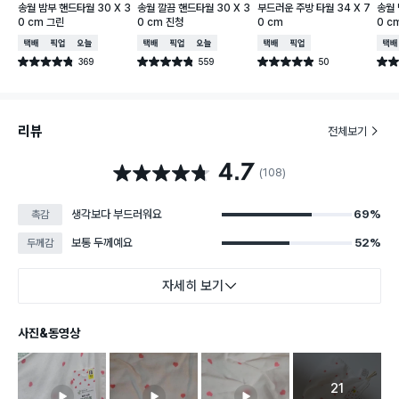
송월 밤부 핸드타월 30 X 3
송월 깔끔 핸드타월 30 X 3
부드러운 주방 타월 34 X 7
송월 
0 cm 그린
0 cm 진청
0 cm
0 c
택배배송
매장픽업
오늘배송
택배배송
매장픽업
오늘배송
택배배송
매장픽업
택배
369
559
50
별점 4.8점
별점 4.8점
별점 4.9점
별점 
건 작성
건 작성
건 작성
리뷰
전체보기
4.7
별점 4.7점
(108)
생각보다 부드러워요
69%
촉감
보통 두께예요
52%
두께감
자세히 보기
사진&동영상
21