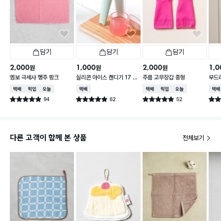
담기
담기
담기
2,000
1,000
2,000
1,0
원
원
원
엠보 극세사 행주 핑크
실리콘 아이스 캔디기 17 X
주름 고무장갑 중형
부드러
4 cm
0 c
택배배송
매장픽업
오늘배송
택배배송
택배배송
매장픽업
오늘배송
택배
94
62
52
별점 4.9점
별점 4.9점
별점 4.9점
별점 
건 작성
건 작성
건 작성
다른 고객이 함께 본 상품
전체보기