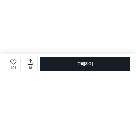
구매하기
394
18
로그인
온라인 다이소몰 1599-2211
온라인 다이소몰
다이소 매장 1522-4400
다이소 매장
평일 09:00 ~ 18:00
평일 09:00 ~ 18:00
주문조회
매장 상품 찾기
취소/교환/반품 신청
매장 위치 찾기