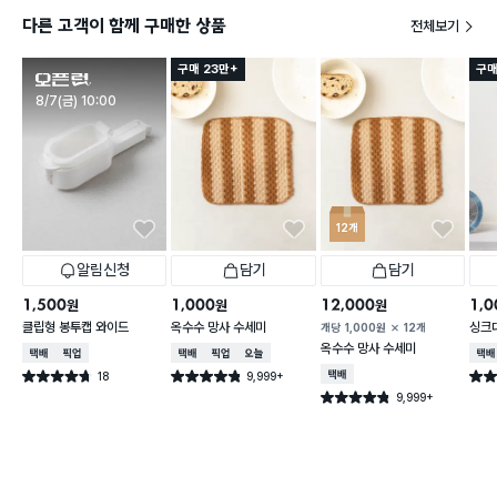
다른 고객이 함께 구매한 상품
전체보기
구매 23만+
구매
판매시작
8/7(금) 10:00
12개
알림신청
담기
담기
1,500
1,000
12,000
1,0
원
원
원
클립형 봉투캡 와이드
옥수수 망사 수세미
싱크
개당
1,000
원
12개
옥수수 망사 수세미
택배배송
매장픽업
택배배송
매장픽업
오늘배송
택배
18
9,999+
택배배송
별점 4.7점
별점 4.8점
별점 
건 작성
건 작성
9,999+
별점 4.8점
건 작성