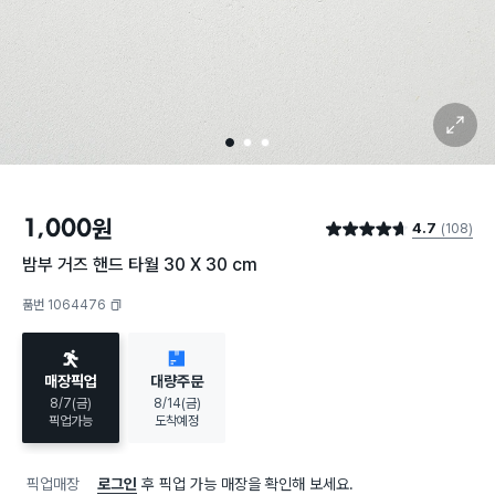
확대 보기
1
2
3
1,000
원
4.7
(108)
별점 4.7점
밤부 거즈 핸드 타월 30 X 30 cm
품번 1064476
복사하기
매장픽업
대량주문
8/7(금)
8/14(금)
픽업가능
도착예정
픽업매장
로그인
후 픽업 가능 매장을 확인해 보세요.