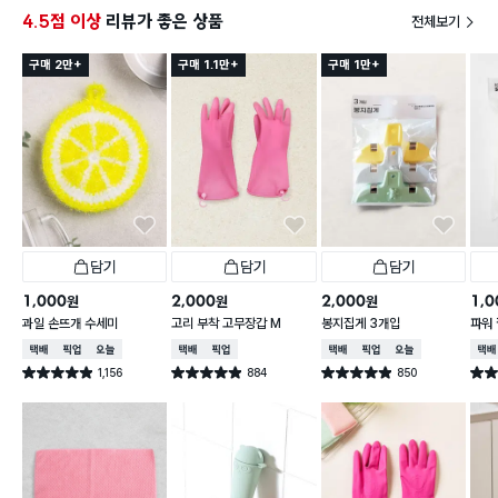
4.5점 이상
리뷰가 좋은 상품
전체보기
구매 2만+
구매 1.1만+
구매 1만+
담기
담기
담기
1,000
2,000
2,000
1,0
원
원
원
과일 손뜨개 수세미
고리 부착 고무장갑 M
봉지집게 3개입
파워 
택배배송
매장픽업
오늘배송
택배배송
매장픽업
택배배송
매장픽업
오늘배송
택배
1,156
884
850
별점 4.9점
별점 4.9점
별점 4.9점
별점 
건 작성
건 작성
건 작성