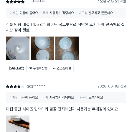
ans*******
2026-06-01
신고
별점 5점
디자인
마음에 들어요
무게
사용하기 적당해요
내구성
견고하고 튼튼해요
심플 원형 대접 14.5 cm 화이트 국그릇으로 적당한 크기 두께 만족해요 접
시랑 같이 셋트
👍완전꿀팁
💗구매욕상승
👀궁금증해결
qkq*******
2026-06-18
신고
별점 4점
디자인
마음에 들어요
무게
사용하기 적당해요
내구성
보통이에요
대접 중간 사이즈 힌색이라 깔끔 전자레인지 사용가능 무게감이 있어요