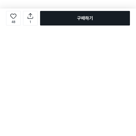
구매하기
48
1
로그인
온라인 다이소몰 1599-2211
온라인 다이소몰
다이소 매장 1522-4400
다이소 매장
평일 09:00 ~ 18:00
평일 09:00 ~ 18:00
주문조회
매장 상품 찾기
취소/교환/반품 신청
매장 위치 찾기
공지사항
1:1 문의
FAQ
고객센터
1:1 문의
제휴문의
앱 장애/신고
멤버십