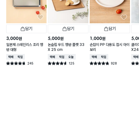
담기
담기
담기
3,000
5,000
1,000
5,0
원
원
원
일본제 스테인리스 조리 쟁
논슬립 우드 쟁반 플랫 33
손잡이 PP 다용도 접시 아이
클리어
반 대형
X 25 cm
보리
X2
택배배송
매장픽업
택배배송
매장픽업
오늘배송
택배배송
매장픽업
택배
245
125
928
별점 4.7점
별점 4.6점
별점 4.8점
별점 
건 작성
건 작성
건 작성