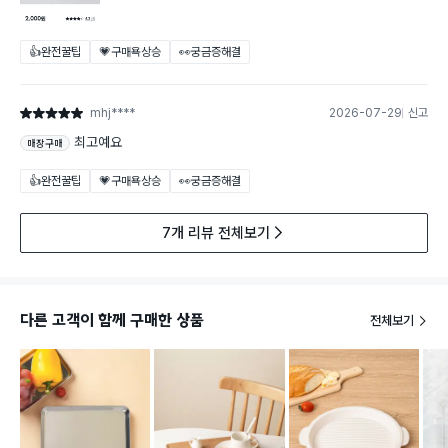
👍완전꿀팁
💗구매욕상승
👀궁금증해결
mhj****
2026-07-29
신고
별점 5점
최고예요
매장구매
👍완전꿀팁
💗구매욕상승
👀궁금증해결
7개 리뷰 전체보기
다른 고객이 함께 구매한 상품
전체보기