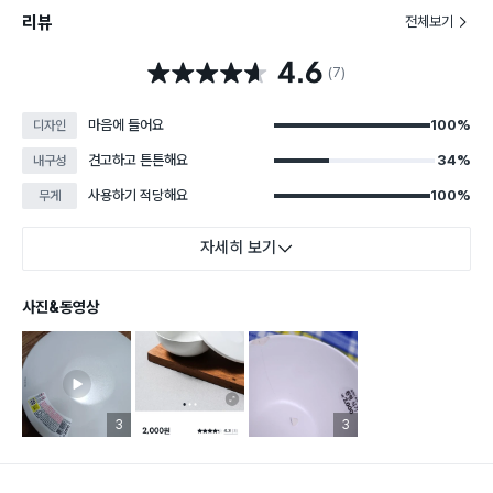
리뷰
전체보기
4.6
별점 4.6점
(7)
마음에 들어요
100%
디자인
견고하고 튼튼해요
34%
내구성
사용하기 적당해요
100%
무게
자세히 보기
사진&동영상
리뷰 이미지 등록 개수
3
리뷰 이미지 등록 개수
3