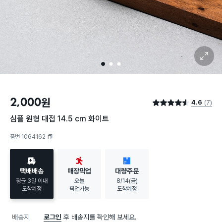
확대 보기
1
2
3
2,000
원
4.6
(7)
별점 4.6점
심플 원형 대접 14.5 cm 화이트
품번 1064162
복사하기
택배배송
매장픽업
대량주문
평균 3일 이내
오늘
8/14(금)
도착예정
픽업가능
도착예정
배송지
로그인
후 배송지를 확인해 보세요.