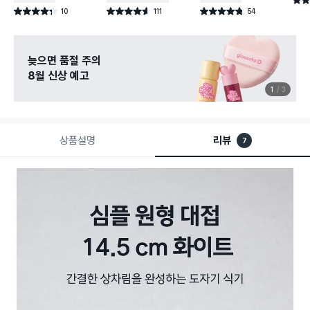
별점 
10
111
54
별점 4.3점
별점 4.6점
별점 4.8점
건 작성
건 작성
건 작성
늦으면 품절 주의
8월 신상 예고
1
3
상품설명
리뷰
7