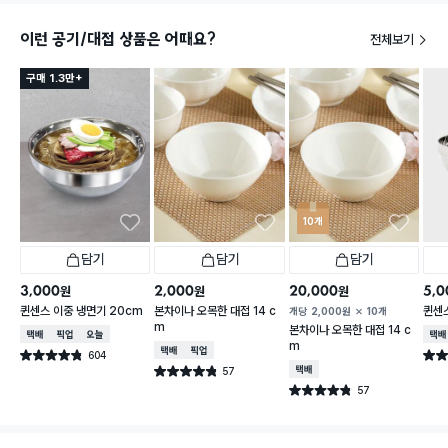
이런 공기/대접 상품은 어때요?
전체보기
구매 1.3만+
10개
담기
담기
담기
3,000
2,000
20,000
5,0
원
원
원
퀸센스 이중 냉면기 20cm
본차이나 오목한 대접 14 c
퀸센스
개당
2,000
원
10개
m
본차이나 오목한 대접 14 c
택배배송
매장픽업
오늘배송
택배
m
택배배송
매장픽업
604
별점 4.8점
별점 
건 작성
57
택배배송
별점 4.8점
건 작성
57
별점 4.8점
건 작성