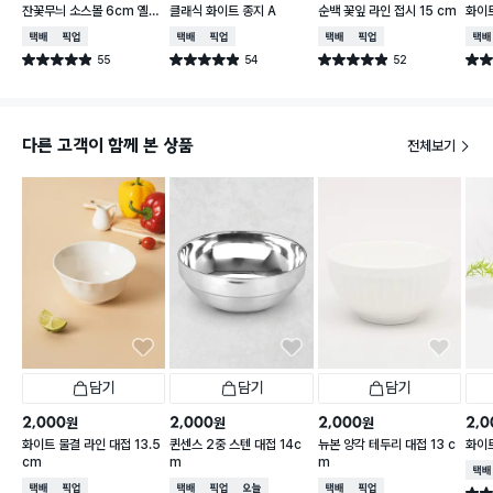
잔꽃무늬 소스볼 6cm 옐로
클래식 화이트 종지 A
순백 꽃잎 라인 접시 15 cm
화이트
우
택배배송
매장픽업
택배배송
매장픽업
택배배송
매장픽업
택배
55
54
52
별점 4.9점
별점 4.9점
별점 4.9점
별점 
건 작성
건 작성
건 작성
다른 고객이 함께 본 상품
전체보기
담기
담기
담기
2,000
2,000
2,000
2,0
원
원
원
화이트 물결 라인 대접 13.5
퀸센스 2중 스텐 대접 14c
뉴본 양각 테두리 대접 13 c
화이트
cm
m
m
택배
택배배송
매장픽업
택배배송
매장픽업
오늘배송
택배배송
매장픽업