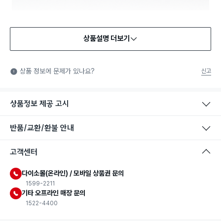
상품설명 더보기
식품용 기구
식품용 기구: 식품위생법에서 정한 규격에 따라 제조되어 식품 또
상품 정보에 문제가 있나요?
신고
는 식품첨가물에 사용할 수 있는 식품용기구라는 표시입니다.
상품정보 제공 고시
반품/교환/환불 안내
고객센터
다이소몰(온라인) / 모바일 상품권 문의
1599-2211
기타 오프라인 매장 문의
1522-4400