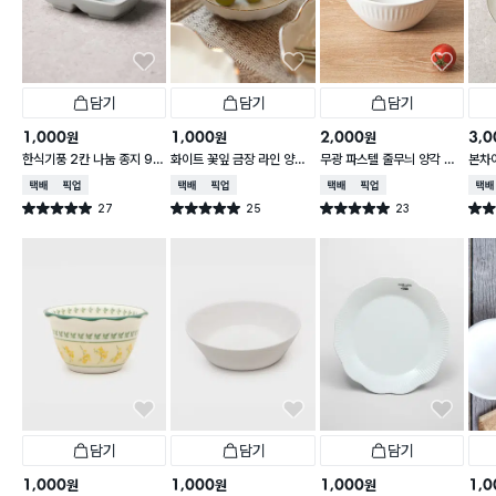
담기
담기
담기
1,000
1,000
2,000
3,0
원
원
원
한식기풍 2칸 나눔 종지 9 c
화이트 꽃잎 금장 라인 양각
무광 파스텔 줄무늬 양각 대
본차
m
종지 10 cm
접 13 cm
접시 
택배배송
매장픽업
택배배송
매장픽업
택배배송
매장픽업
택배
27
25
23
별점 5.0점
별점 5.0점
별점 5.0점
별점 
건 작성
건 작성
건 작성
담기
담기
담기
1,000
1,000
1,000
1,0
원
원
원