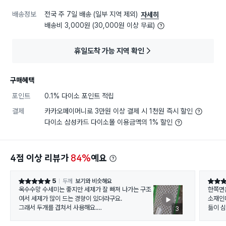
배송정보
전국 주 7일 배송 (일부 지역 제외)
자세히
배송비 3,000원 (30,000원 이상 무료)
휴일도착 가능 지역 확인
구매혜택
포인트
0.1% 다이소 포인트 적립
결제
카카오페이머니로 3만원 이상 결제 시 1천원 즉시 할인
다이소 삼성카드 다이소몰 이용금액의 1% 할인
4점 이상 리뷰가
84%
예요
5
두께
보기와 비슷해요
별점 5점
별점 4
옥수수망 수세미는 좋지만 세제가 잘 빠져 나가는 구조
한쪽면
여서 세제가 많이 드는 경향이 있더라구요.
소재인데 대나무
그래서 두개를 겹쳐서 사용해요.
듦이 심하네요.. 두께가
3
스펀지형 수세미가 있어야 겠다 하던 중 신제품 대나무
이 좋고
수세미가 있길래 구매했습니다.