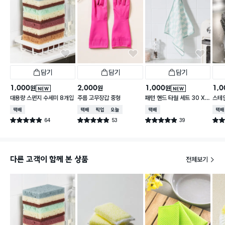
담기
담기
담기
1,000
2,000
1,000
1,0
원
원
원
NEW
NEW
대용량 스펀지 수세미 8개입
주름 고무장갑 중형
패턴 핸드 타월 세트 30 X
스테
30 cm 3개입
택배배송
택배배송
매장픽업
오늘배송
택배배송
택배
64
53
39
별점 4.9점
별점 4.9점
별점 4.9점
별점 
건 작성
건 작성
건 작성
다른 고객이 함께 본 상품
전체보기