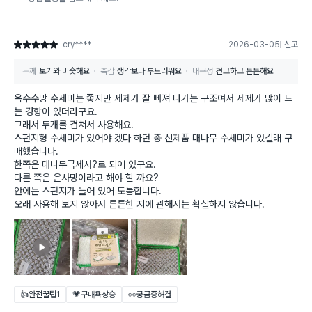
cry****
2026-03-05
신고
별점 5점
두께
보기와 비슷해요
촉감
생각보다 부드러워요
내구성
견고하고 튼튼해요
옥수수망 수세미는 좋지만 세제가 잘 빠져 나가는 구조여서 세제가 많이 드
는 경향이 있더라구요.
그래서 두개를 겹쳐서 사용해요.
스펀지형 수세미가 있어야 겠다 하던 중 신제품 대나무 수세미가 있길래 구
매했습니다.
한쪽은 대나무극세사?로 되어 있구요.
다른 쪽은 은사망이라고 해야 할 까요?
안에는 스펀지가 들어 있어 도톰합니다.
오래 사용해 보지 않아서 튼튼한 지에 관해서는 확실하지 않습니다.
👍완전꿀팁
1
💗구매욕상승
👀궁금증해결