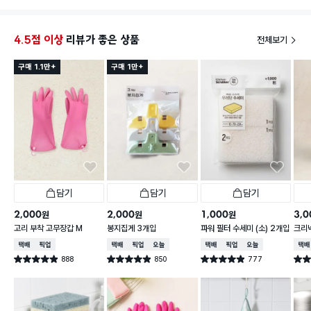
한쪽은 대나무극세사?로 되어 있구요.
다른 쪽은 은사망이라고 해야 할 까요?
안에는 스펀지가 들어 있어 도톰합니다.
4.5점 이상
리뷰가 좋은 상품
전체보기
오래 사용해 보지 않아서 튼튼한 지에 관해서는 확실하
지 않습니다.
구매 1.1만+
구매 1만+
담기
담기
담기
2,000
2,000
1,000
3,0
원
원
원
고리 부착 고무장갑 M
봉지집게 3개입
파워 필터 수세미 (소) 2개입
크리넥
주 핑
택배배송
매장픽업
택배배송
매장픽업
오늘배송
택배배송
매장픽업
오늘배송
택배
888
850
777
별점 4.9점
별점 4.9점
별점 4.9점
별점 
건 작성
건 작성
건 작성