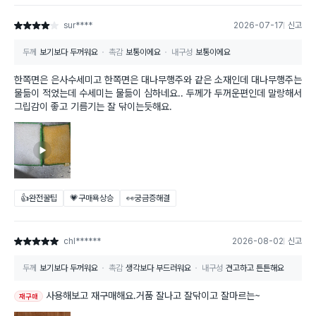
sur****
2026-07-17
신고
별점 4점
두께
보기보다 두꺼워요
촉감
보통이에요
내구성
보통이에요
한쪽면은 은사수세미고 한쪽면은 대나무행주와 같은 소재인데 대나무행주는
물듦이 적었는데 수세미는 물듦이 심하네요.. 두께가 두꺼운편인데 말랑해서
그립감이 좋고 기름기는 잘 닦이는듯해요.
👍완전꿀팁
💗구매욕상승
👀궁금증해결
chl******
2026-08-02
신고
별점 5점
두께
보기보다 두꺼워요
촉감
생각보다 부드러워요
내구성
견고하고 튼튼해요
사용해보고 재구매해요.거품 잘나고 잘닦이고 잘마르는~
재구매