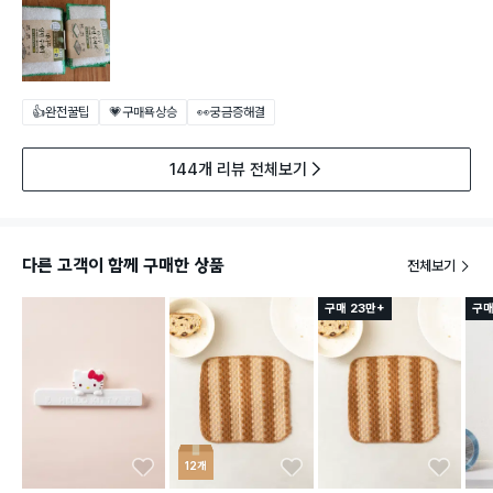
👍완전꿀팁
💗구매욕상승
👀궁금증해결
144개 리뷰 전체보기
다른 고객이 함께 구매한 상품
전체보기
구매 23만+
구매
12개