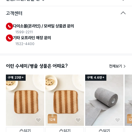
고객센터
다이소몰(온라인) / 모바일 상품권 문의
1599-2211
기타 오프라인 매장 문의
1522-4400
이런 수세미/병솔 상품은 어때요?
전체보기
구매 23만+
구매 4.6만+
12개
1
담기
담기
담기