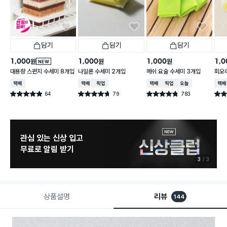
담기
담기
담기
1,000
1,000
1,000
1,0
원
원
원
NEW
대용량 스펀지 수세미 8개입
나일론 수세미 2개입
메쉬 요술 수세미 3개입
회오
택배배송
택배배송
매장픽업
택배배송
매장픽업
오늘배송
택배
64
79
783
별점 4.9점
별점 4.7점
별점 4.8점
별점 
건 작성
건 작성
건 작성
관심 있는 신상 입고
무료로 알림 받기
3
3
상품설명
리뷰
144