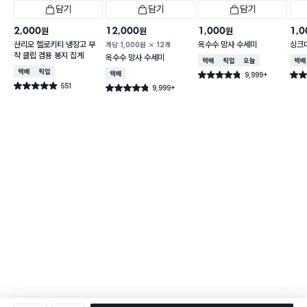
담기
담기
담기
2,000
12,000
1,000
1,0
원
원
원
산리오 헬로키티 냉장고 부
옥수수 망사 수세미
싱크
개당
1,000
원
12개
착 클립 겸용 봉지 집게
옥수수 망사 수세미
택배배송
매장픽업
오늘배송
택배
택배배송
매장픽업
택배배송
9,999+
별점 4.8점
별점 
건 작성
551
별점 4.9점
9,999+
별점 4.8점
건 작성
건 작성