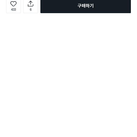
구매하기
433
6
로그인
온라인 다이소몰 1599-2211
온라인 다이소몰
다이소 매장 1522-4400
다이소 매장
평일 09:00 ~ 18:00
평일 09:00 ~ 18:00
주문조회
매장 상품 찾기
취소/교환/반품 신청
매장 위치 찾기
공지사항
1:1 문의
FAQ
고객센터
1:1 문의
제휴문의
앱 장애/신고
멤버십
회사소개