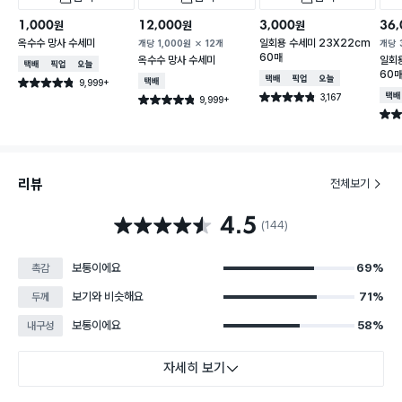
1,000
12,000
3,000
36,
원
원
원
옥수수 망사 수세미
일회용 수세미 23X22cm
개당
1,000
원
12개
개당
60매
옥수수 망사 수세미
일회용
택배배송
매장픽업
오늘배송
60
택배배송
매장픽업
오늘배송
9,999+
택배배송
별점 4.8점
건 작성
3,167
택배
별점 4.8점
9,999+
별점 4.8점
건 작성
건 작성
별점 
리뷰
전체보기
4.5
별점 4.5점
(144)
보통이에요
69%
촉감
보기와 비슷해요
71%
두께
보통이에요
58%
내구성
자세히 보기