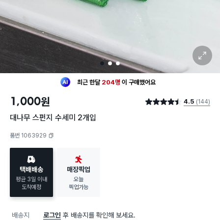
확대 보기
1
2
3
최근 한달
204명
이
구매했어요
30대 여성
이 가장 많이
구매했어요
1,000
원
4.5
(144)
최근 한달
204명
이
구매했어요
별점 4.5점
30대 여성
이 가장 많이
구매했어요
대나무 스펀지 수세미 2개입
품번 1063929
복사하기
택배배송
매장픽업
평균 3일 이내
오늘
도착예정
픽업가능
배송지
로그인
후 배송지를 확인해 보세요.