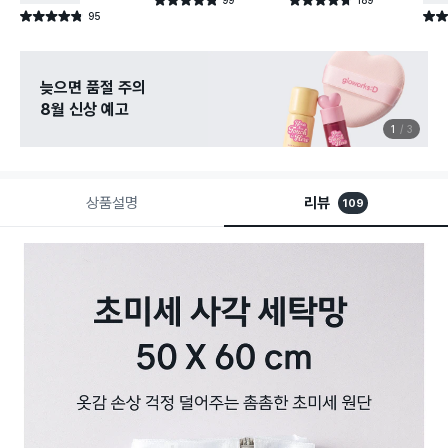
별점 4.8점
별점 4.7점
건 작성
건 작성
95
별점 4.8점
별점 
건 작성
늦으면 품절 주의
8월 신상 예고
1
3
상품설명
리뷰
109