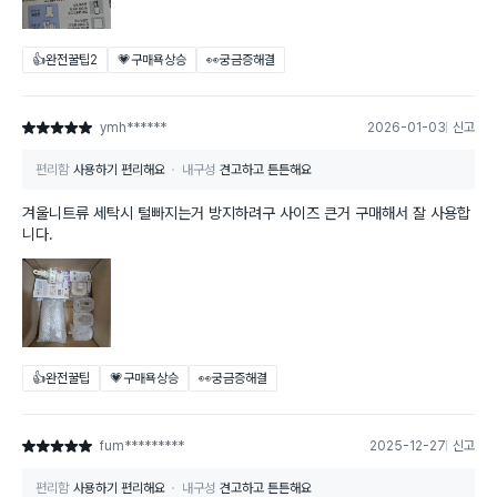
👍완전꿀팁
2
💗구매욕상승
👀궁금증해결
ymh******
2026-01-03
신고
별점 5점
편리함
사용하기 편리해요
내구성
견고하고 튼튼해요
겨울니트류 세탁시 털빠지는거 방지하려구 사이즈 큰거 구매해서 잘 사용합
니다.
👍완전꿀팁
💗구매욕상승
👀궁금증해결
fum*********
2025-12-27
신고
별점 5점
편리함
사용하기 편리해요
내구성
견고하고 튼튼해요