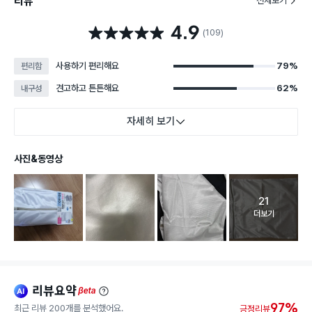
리뷰
전체보기
4.9
별점 4.9점
(109)
사용하기 편리해요
79%
편리함
견고하고 튼튼해요
62%
내구성
자세히 보기
사진&동영상
21
고객 리뷰 
더보기
리뷰요약
ai
beta
97%
최근 리뷰 200개를 분석했어요.
긍정리뷰