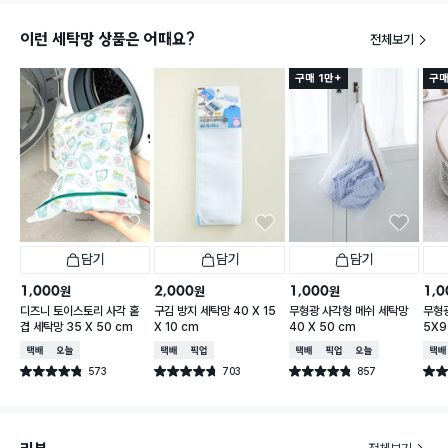
이런 세탁망 상품은 어때요?
전체보기
구매 1만+
구매
담기
담기
담기
1,000
2,000
1,000
1,0
원
원
원
디즈니 토이스토리 사각 홑
구김 방지 세탁망 40 X 15
무형광 사각형 메쉬 세탁망
무형광
겹 세탁망 35 X 50 cm
X 10 cm
40 X 50 cm
5X9
택배배송
오늘배송
택배배송
매장픽업
택배배송
매장픽업
오늘배송
택배
573
703
857
별점 4.8점
별점 4.7점
별점 4.8점
별점 
건 작성
건 작성
건 작성