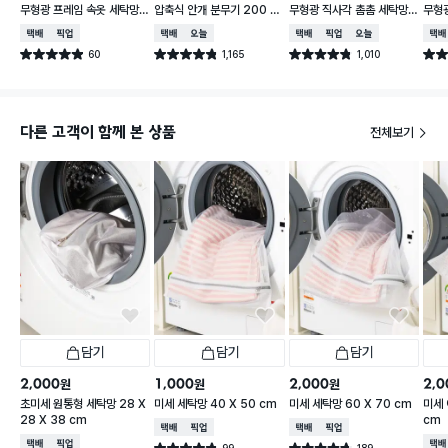
무형광 프레임 속옷 세탁망 1
압축식 안개 분무기 200 m
무형광 직사각 촘촘 세탁망
무형광
6 X 16 X 15 cm
l
40X50 cm
5X9
택배배송
매장픽업
택배배송
오늘배송
택배배송
매장픽업
오늘배송
택배
60
1,165
1,010
별점 4.9점
별점 4.8점
별점 4.8점
별점 
건 작성
건 작성
건 작성
다른 고객이 함께 본 상품
전체보기
담기
담기
담기
2,000
1,000
2,000
2,0
원
원
원
초미세 원통형 세탁망 28 X
미세 세탁망 40 X 50 cm
미세 세탁망 60 X 70 cm
미세 
28 X 38 cm
cm
택배배송
매장픽업
택배배송
매장픽업
택배배송
매장픽업
택배
99
189