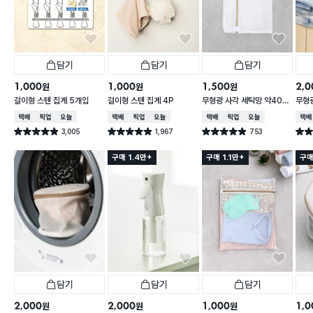
담기
담기
담기
1,000
1,000
1,500
2,0
원
원
원
걸이형 스텐 집게 5개입
걸이형 스텐 집게 4P
무형광 사각 세탁망 약40X
무형광
50cm
60
택배배송
매장픽업
오늘배송
택배배송
매장픽업
오늘배송
택배배송
매장픽업
오늘배송
택배
3,005
1,967
753
별점 4.9점
별점 4.9점
별점 4.9점
별점 
건 작성
건 작성
건 작성
구매 1.4만+
구매 1.1만+
구매
담기
담기
담기
2,000
2,000
1,000
1,0
원
원
원