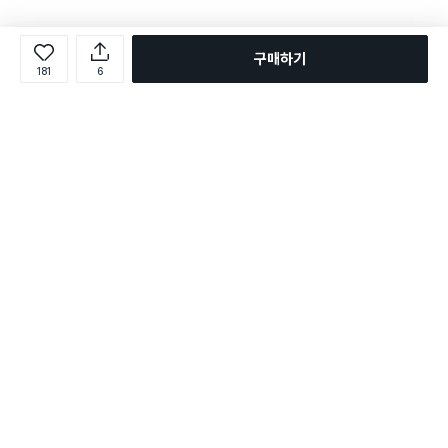
구매하기
181
6
로그인
온라인 다이소몰 1599-2211
온라인 다이소몰
다이소 매장 1522-4400
다이소 매장
평일 09:00 ~ 18:00
평일 09:00 ~ 18:00
주문조회
매장 상품 찾기
취소/교환/반품 신청
매장 위치 찾기
공지사항
1:1 문의
FAQ
고객센터
1:1 문의
제휴문의
앱 장애/신고
멤버십