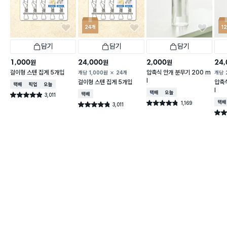
24개
1
담기
담기
담기
1,000
24,000
2,000
24,
원
원
원
걸이형 스텐 집게 5개입
압축식 안개 분무기 200 m
개당
1,000
원
24개
개당
l
걸이형 스텐 집게 5개입
압축식
택배배송
매장픽업
오늘배송
l
택배배송
오늘배송
3,011
택배배송
별점 4.9점
건 작성
1,169
택배
별점 4.8점
3,011
별점 4.8점
건 작성
건 작성
별점 