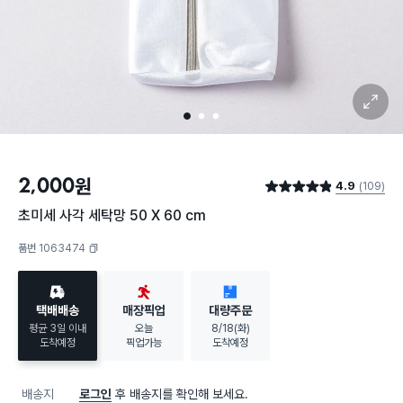
확대 보기
1
2
3
2,000
원
4.9
(109)
별점 4.9점
초미세 사각 세탁망 50 X 60 cm
품번 1063474
복사하기
택배배송
매장픽업
대량주문
평균 3일 이내
오늘
8/18(화)
도착예정
픽업가능
도착예정
배송지
로그인
후 배송지를 확인해 보세요.