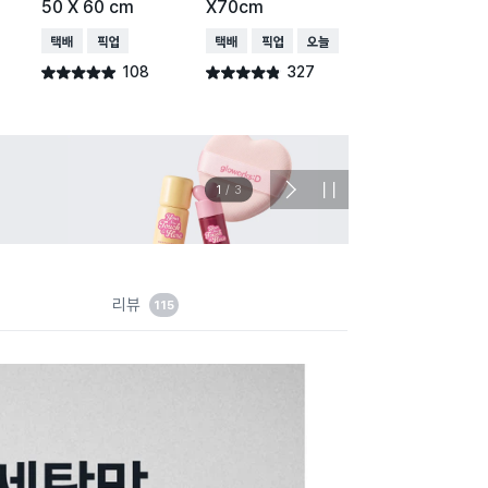
50 X 60 cm
X70cm
cm
택배배송
매장픽업
택배배송
매장픽업
오늘배송
택배배송
매장픽업
108
327
205
별점 4.9점
별점 4.8점
별점 4.8점
건 작성
건 작성
건 작
이벤트
관심 
2
/
3
다
정
음
지
슬
라
이
드
리뷰
115