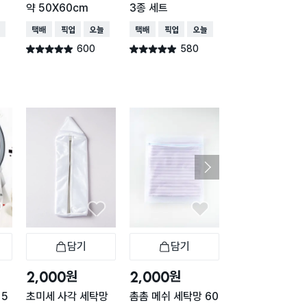
약 50X60cm
3종 세트
망 60 X 70 cm
배송
택배배송
매장픽업
오늘배송
택배배송
매장픽업
오늘배송
택배배송
매장픽업
600
580
542
별점 4.9점
별점 4.9점
별점 4.9점
건 작성
건 작성
건 작
담기
담기
담기
바구니
장바구니
장바구니
장
원
원
원
2,000
2,000
2,000
 5
초미세 사각 세탁망
촘촘 메쉬 세탁망 60
사각 세탁망 60X