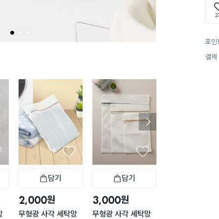
2
1
2
3
포인
결제
담기
담기
담기
바구니
장바구니
장바구니
장
원
원
원
2,000
3,000
2,000
망
무형광 사각 세탁망
무형광 사각 세탁망
무형광 고리형 세