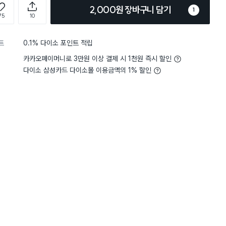
2,000원 장바구니 담기
1
75
10
트
0.1% 다이소 포인트 적립
카카오페이머니로 3만원 이상 결제 시 1천원 즉시 할인
다이소 삼성카드 다이소몰 이용금액의 1% 할인
담기
담기
담기
바구니
장바구니
장바구니
장
원
원
원
1,000
3,000
1,000
탁
무형광 사각 세탁망
걸이형 스테인리스
복숭아 원통형 