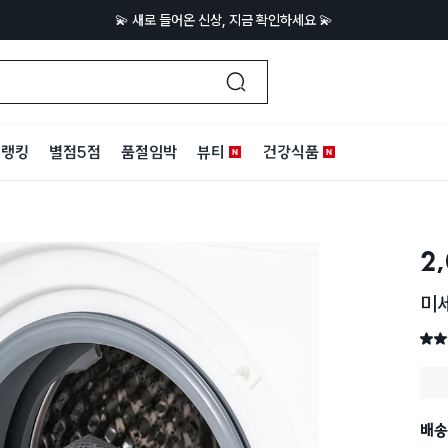
💫 새로 들어온 신상, 지금 확인하세요 💫
랭킹
별점5점
품절임박
뷰티
건강식품
2
미세
별점 
배송