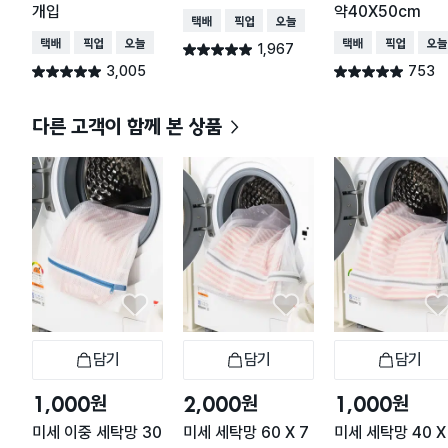
개입
약40X50cm
택배배송
매장픽업
오늘배송
택배배송
매장픽업
오늘배송
택배배송
매장픽업
오늘
1,967
별점 4.9점
건 작성
3,005
753
별점 4.9점
별점 4.9점
건 작성
건 작성
다른 고객이 함께 본 상품
담기
담기
담기
장바구니
장바구니
장
원
원
원
1,000
2,000
1,000
미세 이중 세탁망 30
미세 세탁망 60 X 7
미세 세탁망 40 X