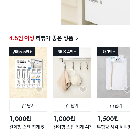
4.5점 이상
리뷰가 좋은 상품
구매 5.5만+
구매 3.4만+
구매 1만+
담기
담기
담기
장바구니
장바구니
장
원
원
원
1,000
1,000
1,500
걸이형 스텐 집게 5
걸이형 스텐 집게 4P
무형광 사각 세탁