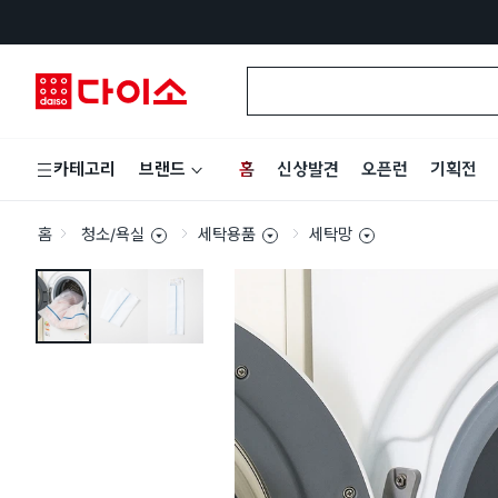
홈
신상발견
오픈런
기획전
카테고리
브랜드
홈
청소/욕실
세탁용품
세탁망