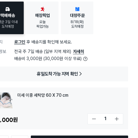
택배배송
매장픽업
대량주문
평균 3일 이내
오늘
8/18(화)
도착예정
픽업가능
도착예정
지
로그인
후 배송지를 확인해 보세요.
정보
전국 주 7일 배송 (일부 지역 제외)
자세히
배송비 3,000원 (30,000원 이상 무료)
휴일도착 가능 지역 확인
미세 이중 세탁망 60 X 70 cm
,000
원
개수 감소
개수 증가