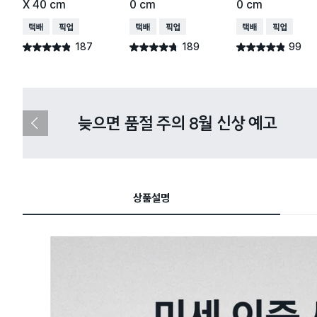
X 40 cm
0 cm
0 cm
택배배송
매장픽업
택배배송
매장픽업
택배배송
매장픽업
187
189
99
별점 4.8점
별점 4.7점
별점 4.8점
건 작성
건 작성
건 작성
다이소X카카오페이 8월 결제 혜택 
이
전
슬
라
이
드
상품설명