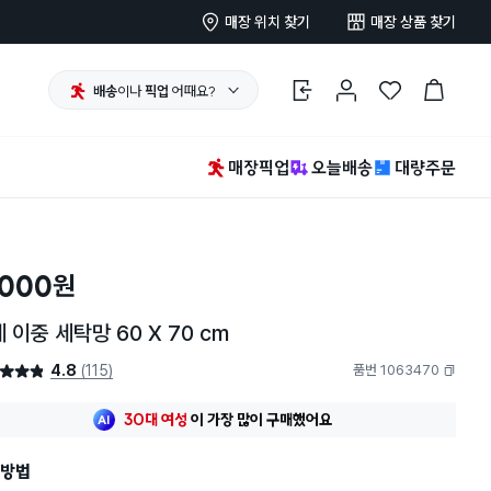
매장 위치 찾기
매장 상품 찾기
배송
이나
픽업
어때요?
로그인
마이페이지
찜 한 상품
장바구니
매장픽업
오늘배송
대량주문
,000
원
 이중 세탁망 60 X 70 cm
4.8
(115)
품번 1063470
4.8점
복사하기
최근 한달
71명
이
구매했어요
30대 여성
이 가장 많이
구매했어요
최근 한달
71명
이
구매했어요
방법
30대 여성
이 가장 많이
구매했어요