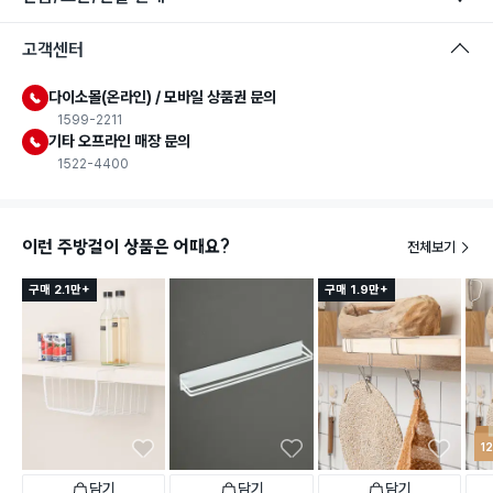
고객센터
다이소몰(온라인) / 모바일 상품권 문의
1599-2211
기타 오프라인 매장 문의
1522-4400
이런 주방걸이 상품은 어때요?
전체보기
구매 2.1만+
구매 1.9만+
1
담기
담기
담기