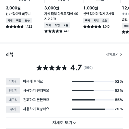
3,000
3,000
1,000
12,
원
원
원
선반 걸이형 바구니
자석 타입 다용도 걸이 40
선반 걸이형 집게 2개입
개당
X 5 cm
선반 
택배배송
매장픽업
오늘배송
택배배송
매장픽업
오늘배송
택배배송
매장픽업
오늘배송
1,122
1,010
택배
별점 4.7점
별점 4.8점
건 작성
건 작성
446
별점 4.8점
별점 
건 작성
리뷰
전체보기
4.7
별점 4.7점
(560)
마음에 들어요
52%
디자인
사용하기 편리해요
52%
편리함
견고하고 튼튼해요
55%
내구성
사용하기 적당해요
79%
무게
자세히 보기