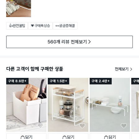
👍완전꿀팁
💗구매욕상승
👀궁금증해결
560개 리뷰 전체보기
다른 고객이 함께 구매한 상품
전체보기
구매 8.6만+
구매 1.5만+
구매 2.4만+
구매
담기
담기
담기