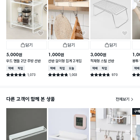
담기
담기
담기
5,000
1,000
3,000
1,0
원
원
원
우드 핸들 2단 주방 선반
선반 걸이형 집게 2개입
적재형 스틸 선반
봉투
택배배송
매장픽업
택배배송
매장픽업
오늘배송
택배배송
매장픽업
택배
1,073
1,003
970
별점 4.8점
별점 4.8점
별점 4.8점
별점 
건 작성
건 작성
건 작성
다른 고객이 함께 본 상품
전체보기
구매