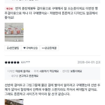
먼저 종량제봉투 걸이용으로 구매해서 잘 쓰는중이에요 이번엔 행
재구매
주걸이용으로 하나 더 구매했어요~ 저렴한데 튼튼하고 디자인도 깔끔해서
좋아요!
👍완전꿀팁
💗구매욕상승
👀궁금증해결
kim***
2026-04-01
신고
별점 5점
디자인
마음에 들어요
무게
사용하기 적당해요
편리함
보통이에요
내구성
견고하고 튼튼해요
선반에 걸어두고 그림그릴때 물감 걸레 빨아서 말리려고 구매했는데 선반 두
께가 얇아서 헐렁해서 안쪽에 두툼한 스펀지라도 끼어서 써야할거 같아요.
그래도 튼튼하고 사이즈가 딱이라 잘 산것 같습니다.