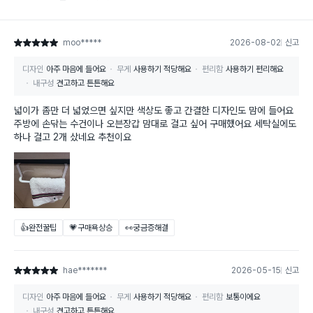
moo*****
2026-08-02
신고
별점 5점
디자인
아주 마음에 들어요
무게
사용하기 적당해요
편리함
사용하기 편리해요
내구성
견고하고 튼튼해요
넓이가 좀만 더 넓었으면 싶지만 색상도 좋고 간결한 디자인도 맘에 들어요
주방에 손닦는 수건이나 오븐장갑 맘대로 걸고 싶어 구매했어요 세탁실에도
하나 걸고 2개 샀네요 추천이요
👍완전꿀팁
💗구매욕상승
👀궁금증해결
hae*******
2026-05-15
신고
별점 5점
디자인
아주 마음에 들어요
무게
사용하기 적당해요
편리함
보통이에요
내구성
견고하고 튼튼해요