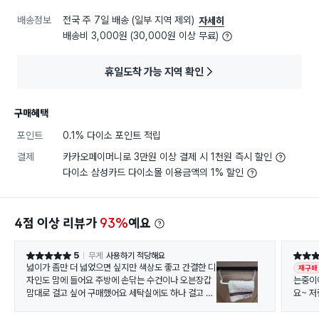
배송정보
전국 주 7일 배송 (일부 지역 제외)
자세히
배송비 3,000원 (30,000원 이상 무료)
휴일도착 가능 지역 확인
구매혜택
포인트
0.1% 다이소 포인트 적립
결제
카카오페이머니로 3만원 이상 결제 시 1천원 즉시 할인
다이소 삼성카드 다이소몰 이용금액의 1% 할인
4점 이상 리뷰가
93%
예요
5
무게
사용하기 적당해요
별점 5점
별점 5
넓이가 좀만 더 넓었으면 싶지만 색상도 좋고 간결한 디
재구매
자인도 맘에 들어요 주방에 손닦는 수건이나 오븐장갑
는중이
맘대로 걸고 싶어 구매했어요 세탁실에도 하나 걸고 2
요~ 
개 샀네요 추천이요