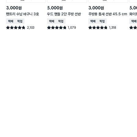
3,000
5,000
3,000
5,0
원
원
원
팬트리 수납 바구니 3호
우드 핸들 2단 주방 선반
주방용 틈새 선반 45.5 cm
화이트
택배배송
매장픽업
택배배송
매장픽업
택배배송
매장픽업
택배
2,103
1,079
1,318
별점 4.8점
별점 4.8점
별점 4.8점
별점 
건 작성
건 작성
건 작성