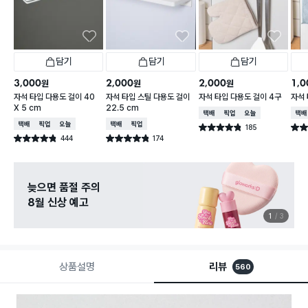
담기
담기
담기
3,000
2,000
2,000
1,0
원
원
원
자석 타입 다용도 걸이 40
자석 타입 스틸 다용도 걸이
자석 타입 다용도 걸이 4구
자석 
X 5 cm
22.5 cm
택배배송
매장픽업
오늘배송
택배
택배배송
매장픽업
오늘배송
택배배송
매장픽업
185
별점 4.8점
별점 
건 작성
444
174
별점 4.8점
별점 4.8점
건 작성
건 작성
늦으면 품절 주의
8월 신상 예고
1
3
상품설명
리뷰
560