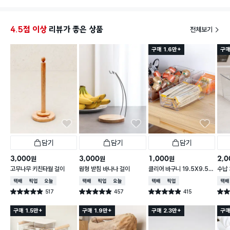
4.5점 이상
리뷰가 좋은 상품
전체보기
구매 1.6만+
구매
담기
담기
담기
3,000
3,000
1,000
2,0
원
원
원
고무나무 키친타월 걸이
원형 받침 바나나 걸이
클리어 바구니 19.5X9.5X
수납 
6.2cm
택배배송
매장픽업
오늘배송
택배배송
매장픽업
오늘배송
택배배송
매장픽업
택배
517
457
415
별점 4.9점
별점 4.9점
별점 4.9점
별점 
건 작성
건 작성
건 작성
구매 1.5만+
구매 1.9만+
구매 2.3만+
구매