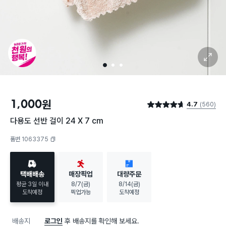
확대 보기
1
2
3
1,000
원
4.7
(560)
별점 4.7점
다용도 선반 걸이 24 X 7 cm
품번 1063375
복사하기
택배배송
매장픽업
대량주문
평균 3일 이내
8/7(금)
8/14(금)
도착예정
픽업가능
도착예정
배송지
로그인
후 배송지를 확인해 보세요.