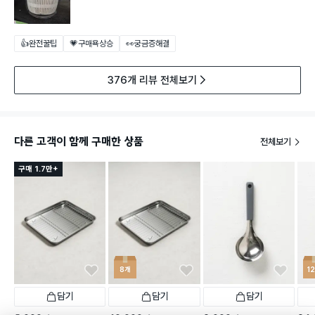
👍완전꿀팁
💗구매욕상승
👀궁금증해결
376개 리뷰 전체보기
다른 고객이 함께 구매한 상품
전체보기
구매 1.7만+
8개
1
담기
담기
담기