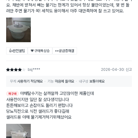
요. 채반에 받쳐서 빼는 물기는 한계가 있어서 항상 불만이었는데, 몇 번 돌
려만 주면 물기가 쏙! 세척도 용이해서 아주 대만족하며 잘 쓰고 있어요.
👍완전꿀팁
💗구매욕상승
👀궁금증해결
bsj****
2026-04-30
신고
별점 4점
무게
사용하기 적당해요
기능
마음에 들어요
내구성
보통이에요
야채탈수기는 살까말까 고민많이한 제품인데
재구매
사용전이지만 일단 잘 샀다생각입니다
튼튼해보이고 손잡이도 돌리기 편합니다
당뇨직전으로 식전 샐러드가 좋다길래
샐러드용 야채 물기제거하기위해샀어요