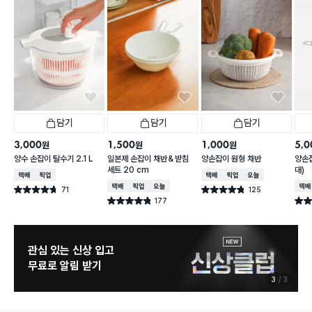
담기
담기
담기
3,000
1,500
1,000
5,0
원
원
원
양수 손잡이 탈수기 2.1 L
일본제 손잡이 채반＆받침
양손잡이 원형 채반
양손잡
세트 20 cm
대)
택배배송
매장픽업
택배배송
매장픽업
오늘배송
택배배송
매장픽업
오늘배송
택배
71
125
별점 4.7점
별점 4.8점
건 작성
건 작성
177
별점 4.8점
별점 
건 작성
관심 있는 신상 입고
무료로 알림 받기
3
3