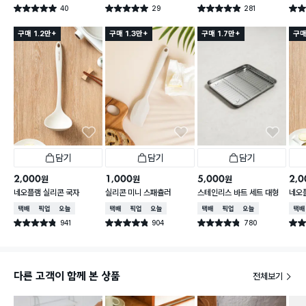
40
29
281
별점 5.0점
별점 5.0점
별점 4.9점
별점 
건 작성
건 작성
건 작성
구매 1.2만+
구매 1.3만+
구매 1.7만+
구매
담기
담기
담기
2,000
1,000
5,000
2,0
원
원
원
네오플램 실리콘 국자
실리콘 미니 스패츌러
스테인리스 바트 세트 대형
네오
개
택배배송
매장픽업
오늘배송
택배배송
매장픽업
오늘배송
택배배송
매장픽업
오늘배송
택배
941
904
780
별점 4.8점
별점 4.8점
별점 4.8점
별점 
건 작성
건 작성
건 작성
다른 고객이 함께 본 상품
전체보기