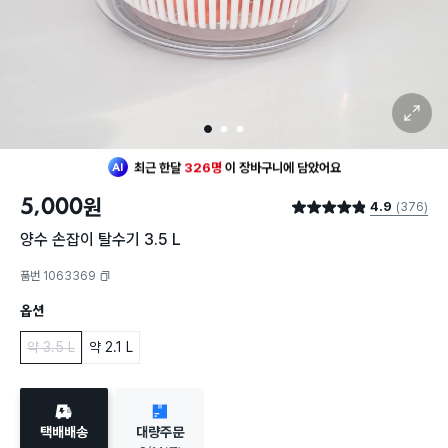
확대 보기
1
2
3
최근 한달
326명
이
장바구니에 담았어요
20대 여성
이 가장 많이
찜했어요
5,000
원
4.9
(376)
최근 한달
326명
이
장바구니에 담았어요
별점 4.9점
20대 여성
이 가장 많이
찜했어요
양수 손잡이 탈수기 3.5 L
품번 1063369
복사하기
옵션
약 3.5 L
약 2.1 L
택배배송
대량주문