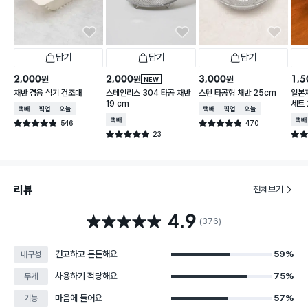
담기
담기
담기
2,000
2,000
3,000
1,5
원
원
원
NEW
채반 겸용 식기 건조대
스테인리스 304 타공 채반
스텐 타공형 채반 25cm
일본
19 cm
세트 
택배배송
매장픽업
오늘배송
택배배송
매장픽업
오늘배송
택배배송
택배
546
470
별점 4.8점
별점 4.8점
건 작성
건 작성
23
별점 4.9점
별점 
건 작성
리뷰
전체보기
4.9
별점 4.9점
(376)
견고하고 튼튼해요
59%
내구성
사용하기 적당해요
75%
무게
마음에 들어요
57%
기능