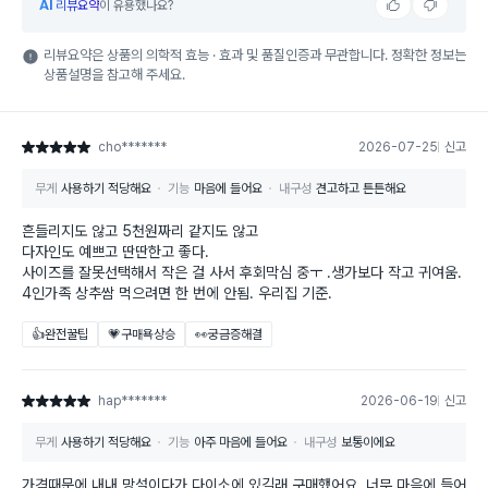
AI
리뷰요약
이 유용했나요?
리뷰요약은 상품의 의학적 효능 · 효과 및 품질인증과 무관합니다. 정확한 정보는
상품설명을 참고해 주세요.
cho*******
2026-07-25
신고
별점 5점
무게
사용하기 적당해요
기능
마음에 들어요
내구성
견고하고 튼튼해요
흔들리지도 않고 5천원짜리 같지도 않고
다자인도 예쁘고 딴딴한고 좋다.
사이즈를 잘못선택해서 작은 걸 사서 후회막심 중ㅜ .생가보다 작고 귀여움.
4인가족 상추쌈 먹으려면 한 번에 안됨. 우리집 기준.
👍완전꿀팁
💗구매욕상승
👀궁금증해결
hap*******
2026-06-19
신고
별점 5점
무게
사용하기 적당해요
기능
아주 마음에 들어요
내구성
보통이에요
가격때문에 내내 망설이다가 다이소에 있길래 구매했어요. 너무 마음에 들어