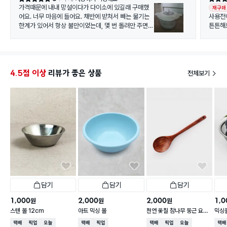
가격때문에 내내 망설이다가 다이소에 있길래 구매했
재구매
어요. 너무 마음에 들어요. 채반에 받쳐서 빼는 물기는
사용전
한계가 있어서 항상 불만이었는데, 몇 번 돌려만 주면
튼튼해
물기가 쏙! 세척도 용이해서 아주 대만족하며 잘 쓰고
당뇨직
있어요.
샐러드
4.5점 이상
리뷰가 좋은 상품
전체보기
담기
담기
담기
1,000
2,000
2,000
1,0
원
원
원
스텐 볼 12cm
아트 믹싱 볼
천연 옻칠 참나무 둥근 요리
믹싱볼
스푼 약 31cm
능)
택배배송
매장픽업
오늘배송
택배배송
매장픽업
택배배송
매장픽업
오늘배송
택배