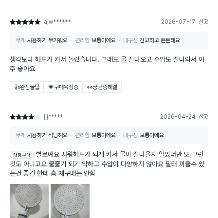
ajw******
2026-07-17
신고
별점 5점
무게
사용하기 무거워요
편리함
보통이에요
내구성
견고하고 튼튼해요
생각보다 헤드가 커서 놀랐습니다. 그래도 물 잘나오고 수압도 잘나와서 아
주 좋아요
👍완전꿀팁
💗구매욕상승
👀궁금증해결
jjj*****
2026-04-24
신고
별점 4점
무게
사용하기 적당해요
편리함
보통이에요
내구성
보통이에요
별로예요 샤워헤드가 되게 커서 물이 잘나올지 알았더만 또 그런
매장구매
것도 아니고요 물줄기 되기 약하고 수압이 다양하지 않아요 필터 끼울수 있
는건 좋긴 한데 흠 재구매는 안함