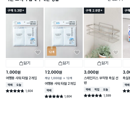
구매 5.3만+
구매 2.8만+
구매
12개
담기
담기
담기
1,000
12,000
3,000
3,0
원
원
원
여행용 샤워 타월 2개입
스테인리스 부착형 욕실 선
욕실
개당
1,000
원
12개
반
여행용 샤워 타월 2개입
택배배송
오늘배송
택배
택배배송
매장픽업
오늘배송
1,604
택배배송
별점 4.8점
별점 
건 작성
1,599
별점 4.8점
1,604
별점 4.8점
건 작성
건 작성