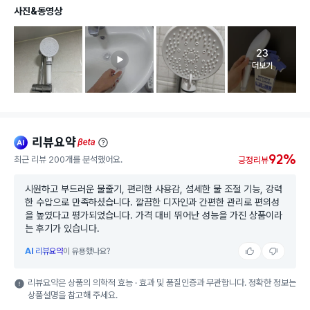
사진&동영상
23
고객 리뷰 
더보기
리뷰요약
ai
beta
92%
최근 리뷰 200개를 분석했어요.
긍정리뷰
시원하고 부드러운 물줄기, 편리한 사용감, 섬세한 물 조절 기능, 강력
한 수압으로 만족하셨습니다. 깔끔한 디자인과 간편한 관리로 편의성
을 높였다고 평가되었습니다. 가격 대비 뛰어난 성능을 가진 상품이라
는 후기가 있습니다.
AI
리뷰요약
이 유용했나요?
리뷰요약은 상품의 의학적 효능 · 효과 및 품질인증과 무관합니다. 정확한 정보는
상품설명을 참고해 주세요.