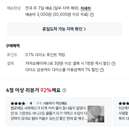
배송정보
전국 주 7일 배송 (일부 지역 제외)
자세히
배송비 3,000원 (30,000원 이상 무료)
휴일도착 가능 지역 확인
구매혜택
포인트
0.1% 다이소 포인트 적립
결제
카카오페이머니로 3만원 이상 결제 시 1천원 즉시 할인
다이소 삼성카드 다이소몰 이용금액의 1% 할인
4점 이상 리뷰가
92%
예요
4
무게
사용하기 적당해요
별점 4점
별점 5
별로예요 샤워헤드가 되게 커서 물이 잘나올지 알았더
5단계
만 또 그런것도 아니고요 물줄기 되기 약하고 수압이 다
사용할 
양하지 않아요 필터 끼울수 있는건 좋긴 한데 흠 재구매
특히 다
2
는 안함
로 물이
드도 