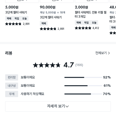
5,000
90,000
2,000
48,
원
원
원
3단계 필터 샤워기
필터 샤워헤드 전용 리필 필
개당
5,000
원
18개
개당
터 3개입
3단계 필터 샤워기
필터 
택배배송
매장픽업
오늘배송
터 3
택배배송
매장픽업
오늘배송
2,891
택배배송
별점 4.8점
건 작성
4,412
택배
별점 4.9점
2,891
별점 4.8점
건 작성
건 작성
별점 
리뷰
전체보기
4.7
별점 4.7점
(166)
보통이에요
52%
편리함
보통이에요
61%
내구성
사용하기 적당해요
70%
무게
자세히 보기