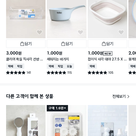
담기
담기
담기
3,000
1,000
1,000
2,0
원
원
원
NEW
클리어 욕실 직사각 선반 후
세워지는 바가지
접이식 사각 대야 27.5 X 2
뭉게뭉
크 4개 포함
3 cm
cm
택배배송
매장픽업
택배배송
매장픽업
오늘배송
택배배송
택배
141
115
105
별점 4.9점
별점 4.9점
별점 4.9점
별점 
건 작성
건 작성
건 작성
다른 고객이 함께 본 상품
전체보기
구매 1.6만+