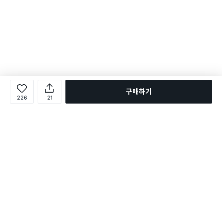
구매하기
226
21
로그인
온라인 다이소몰 1599-2211
온라인 다이소몰
다이소 매장 1522-4400
다이소 매장
평일 09:00 ~ 18:00
평일 09:00 ~ 18:00
주문조회
매장 상품 찾기
취소/교환/반품 신청
매장 위치 찾기
공지사항
1:1 문의