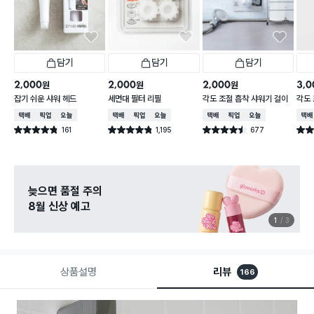
담기
담기
담기
2,000
2,000
2,000
3,0
원
원
원
잡기 쉬운 샤워 헤드
세면대 필터 리필
각도 조절 흡착 샤워기 걸이
각도 
택배배송
매장픽업
오늘배송
택배배송
매장픽업
오늘배송
택배배송
매장픽업
오늘배송
택배
161
1,195
677
별점 4.8점
별점 4.8점
별점 4.5점
별점 
건 작성
건 작성
건 작성
늦으면 품절 주의
8월 신상 예고
1
3
상품설명
리뷰
166