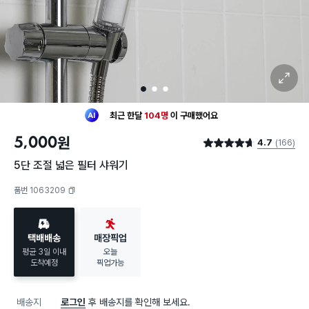
확대 보기
1
2
3
최근 한달
104명
이
구매했어요
30대 여성
이 가장 많이
구매했어요
5,000
원
4.7
(166)
최근 한달
104명
이
구매했어요
별점 4.7점
30대 여성
이 가장 많이
구매했어요
5단 조절 넓은 필터 샤워기
품번 1063209
복사하기
택배배송
매장픽업
평균 3일 이내
오늘
도착예정
픽업가능
배송지
로그인
후 배송지를 확인해 보세요.