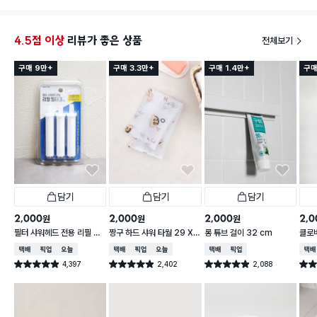
4.5점 이상
리뷰가 좋은 상품
전체보기
구매 9만+
구매 3.3만+
구매 1.4만+
구매
담기
담기
담기
2,000
2,000
2,000
2,0
원
원
원
필터 샤워헤드 전용 리필 필
짱구 하드 샤워 타월 29 X
롱 튜브 걸이 32 cm
클로
터 3개입
95 cm
택배배송
매장픽업
오늘배송
택배배송
매장픽업
오늘배송
택배배송
매장픽업
택배
4,397
2,402
2,088
별점 4.9점
별점 4.9점
별점 4.9점
별점 
건 작성
건 작성
건 작성