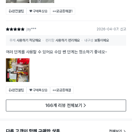
👍완전꿀팁
💗구매욕상승
👀궁금증해결
1
jsy***
2026-04-07
신고
별점 5점
무게
사용하기 적당해요
편리함
사용하기 편리해요
내구성
보통이에요
여러 단계를 사용할 수 있어요 수압 쎈 단계는 청소하기 좋네오~
👍완전꿀팁
💗구매욕상승
👀궁금증해결
166개 리뷰 전체보기
다른 고객이 함께 구매한 상품
전체보기