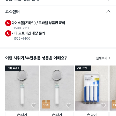
고객센터
다이소몰(온라인) / 모바일 상품권 문의
1599-2211
기타 오프라인 매장 문의
1522-4400
이런 샤워기/수전용품 상품은 어때요?
전체보기
구매 4만+
구매 9만+
18개
2
담기
담기
담기