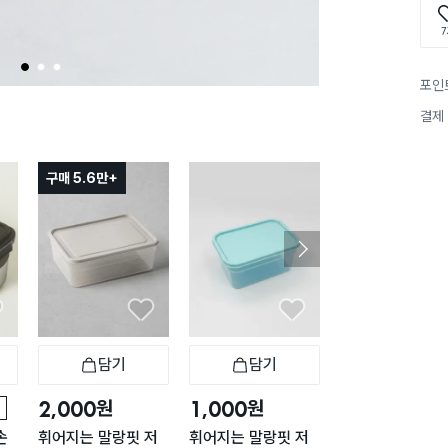
7
1
2
3
포인
결제
구매 5.6만+
구매 1.5만+
담기
담기
담기
바구니
장바구니
장바구니
장
원
원
원
2,000
1,000
2,000
손
휘어지는 말랑핏 저
휘어지는 말랑핏 저
내츄럴 직사각 손