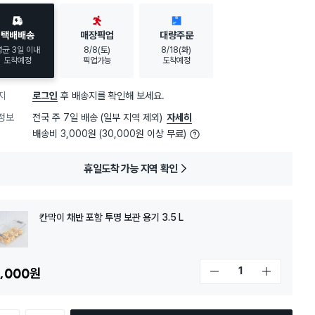
택배배송
매장픽업
대량주문
평균 3일 이내
8/8(토)
8/18(화)
도착예정
픽업가능
도착예정
지
로그인
후 배송지를 확인해 보세요.
정보
전국 주 7일 배송 (일부 지역 제외)
자세히
배송비 3,000원 (30,000원 이상 무료)
휴일도착 가능 지역 확인
칸막이 채반 포함 투명 보관 용기 3.5 L
,000
원
개수 감소
개수 증가