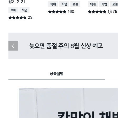
용기 2.2 L
택배배송
매장픽업
오늘배송
택배배송
매장픽업
오늘
택배배송
매장픽업
160
1,575
별점 4.8점
별점 4.8점
건 작성
건 작성
23
별점 4.7점
건 작성
다이소X카카오페이 8월 결제 혜택 
이
전
슬
라
이
드
상품설명