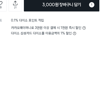
3,000원 장바구니 담기
1
31
21
트
0.1% 다이소 포인트 적립
카카오페이머니로 3만원 이상 결제 시 1천원 즉시 할인
다이소 삼성카드 다이소몰 이용금액의 1% 할인
담기
담기
담기
바구니
장바구니
장바구니
장
원
원
원
2,000
1,000
2,000
잡
내츄럴 직사각 손잡
TARK 직사각 간편
카카오프렌즈 