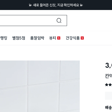
💫 새로 들어온 신상, 지금 확인하세요 💫
랭킹
별점5점
품절임박
뷰티
건강식품
3
칸막
별점 
배송