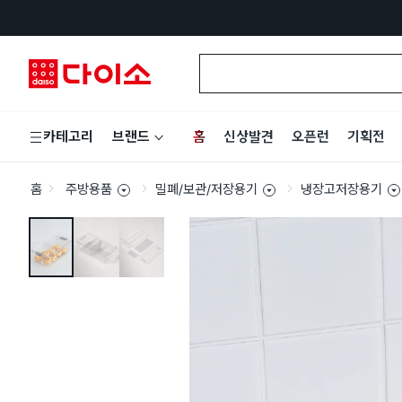
홈
신상발견
오픈런
기획전
카테고리
브랜드
홈
주방용품
밀폐/보관/저장용기
냉장고저장용기