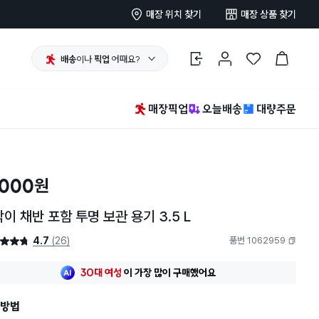
매장 위치 찾기
매장 상품 찾기
배송
이나
픽업
어때요?
로그인
마이페이지
찜 한 상품
장바구니
매장픽업
오늘배송
대량주문
,000
원
이 채반 포함 투명 보관 용기 3.5 L
4.7
(26)
품번 1062959
4.7점
복사하기
최근 한달
162명
이
구매했어요
30대 여성
이 가장 많이
구매했어요
최근 한달
162명
이
구매했어요
방법
30대 여성
이 가장 많이
구매했어요