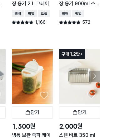
통
장 용기 2 L 그레이
장 용기 900ml 스카
이형 1.5L
이블루
택배배송
매장픽업
오늘배송
택배배송
매장픽업
매장픽업
오늘배송
1,166
572
434
별점 4.9점
별점 4.9점
별점 4.9점
건 작성
건 작성
건 작
구매 1.2만+
구매 1.8만+
담기
담기
담기
바구니
장바구니
장바구니
장
원
원
원
1,500
2,000
3,000
냉동 보관 쪽파 케이
스텐 바트 350 ml
스텐 바트 750 m