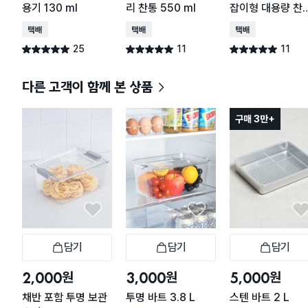
용기 130 ml
리 찬통 550 ml
잡이형 대용량 찬
2.2 L
택배배송
택배배송
택배배송
25
11
11
별점 5.0점
별점 5.0점
별점 5.0점
건 작성
건 작성
건 작성
다른 고객이 함께 본 상품
구매 3만+
담기
담기
담기
장바구니
장바구니
장
원
원
원
2,000
3,000
5,000
채반 포함 투명 보관
투명 바트 3.8 L
스텐 바트 2 L