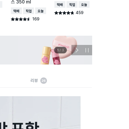
스 350 ml
배송
택배배송
매장픽업
오늘배송
택배배송
매장픽업
오
택배배송
매장픽업
오늘배송
459
741
별점 4.7점
별점 4.8점
건 작성
건 작
169
별점 4.5점
건 작성
이벤트
관심 
2
/
3
다
정
음
지
슬
라
이
드
리뷰
26