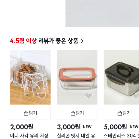
4.5점 이상
리뷰가 좋은 상품
담기
담기
담기
장바구니
장바구니
장
원
원
원
2,000
3,000
5,000
NEW
NEW
미니 사각 유리 저장
실리콘 엣지 내열 유
스테인리스 304 