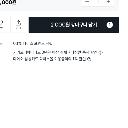
,000
원
개수 감소
개수 증가
2,000원 장바구니 담기
1
897
280
트
0.1% 다이소 포인트 적립
4
무게
사용하기 적당해요
4
무게
사
별점 4점
카카오페이머니로 3만원 이상 결제 시 1천원 즉시 할인
을 수저에 덜어먹는데.
비슷한 제품이 인기가 많운
구가 많아 구매하지 않았는
다이소 삼성카드 다이소몰 이용금액의 1% 할인
매 했네요. 가격이 착하니.
자가 1만원 정도 하길래..
합니다. 많이는 안나왔지만
시해줘서 좋아요
짧아서 식탁에서 바로 서빙
운점은 각도가 너무 평평해서..
 구부려지면 좋겠네요. 앞접시로
 잘하고 잘쓰겠습니다.
시하면 좋겠어요