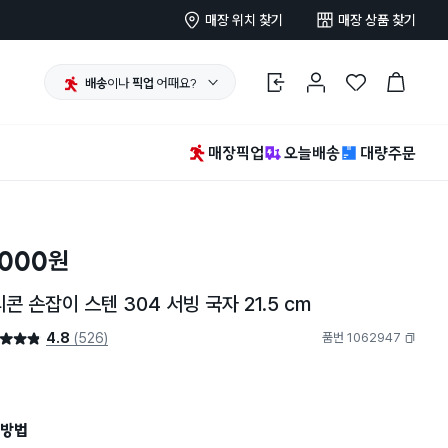
매장 위치 찾기
매장 상품 찾기
배송
이나
픽업
어때요?
로그인
마이페이지
찜 한 상품
장바구니
매장픽업
오늘배송
대량주문
,000
원
콘 손잡이 스텐 304 서빙 국자 21.5 cm
4.8
(526)
품번 1062947
4.8점
복사하기
방법