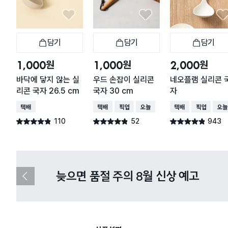
담기
담기
담기
장바구니
장바구니
장
원
원
원
1,000
1,000
2,000
바닥에 닿지 않는 실
우드 손잡이 실리콘
네오플램 실리콘 
리콘 국자 26.5 cm
국자 30 cm
자
택배배송
택배배송
매장픽업
오늘배송
택배배송
매장픽업
오늘
110
52
943
별점 4.8점
별점 4.8점
별점 4.8점
건 작성
건 작성
건 작성
다이소X카카오페이 8월 결제 혜택 
이
전
슬
라
이
드