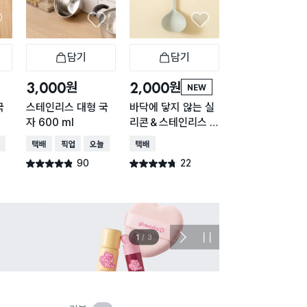
담기
담기
담기
바구니
장바구니
장바구니
장
원
원
원
3,000
2,000
1,000
NEW
국
스테인리스 대형 국
바닥에 닿지 않는 실
심플 스텐 국자 2
자 600 ml
리콘＆스테인리스 국
m
자
배송
택배배송
매장픽업
오늘배송
택배배송
택배배송
매장픽업
오
90
22
268
별점 4.8점
별점 4.7점
별점 4.7점
건 작성
건 작성
건 작
이벤트
관심 
2
/
3
다
정
음
지
슬
라
이
드