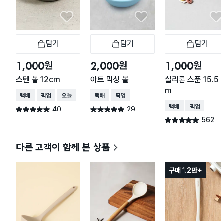
담기
담기
담기
장바구니
장바구니
장
원
원
원
1,000
2,000
1,000
스텐 볼 12cm
아트 믹싱 볼
실리콘 스푼 15.5 
m
택배배송
매장픽업
오늘배송
택배배송
매장픽업
택배배송
매장픽업
40
29
별점 5.0점
별점 5.0점
건 작성
건 작성
562
별점 4.9점
건 작성
다른 고객이 함께 본 상품
구매 1.2만+