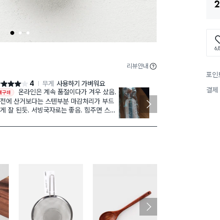
2
1
2
3
6,
리뷰안내
포인
4
무게
사용하기 가벼워요
점 4점
별점 4점
결제
온라인은 계속 품절이다가 겨우 샀음.
일단 평소 음식
재구매
앞저시 필수!@
전에 산거보다는 스텐부분 마감처리가 부드
 잘 된듯. 서빙국자로는 좋음. 힘주면 스텐
근데. 이런 국
분이 약간 휘어짐.
다이소에서 출
근데 조금 아쉬
조금만더.살짝
세척 적힌대로
다른색상도 출