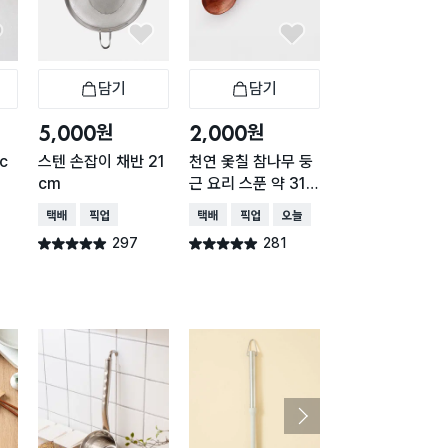
담기
담기
담기
바구니
장바구니
장바구니
장
원
원
원
5,000
2,000
1,000
c
스텐 손잡이 채반 21
천연 옻칠 참나무 둥
믹싱볼 채반 16c
cm
근 요리 스푼 약 31c
(거치가능)
m
택배배송
매장픽업
택배배송
매장픽업
오늘배송
택배배송
매장픽업
오
297
281
264
별점 4.9점
별점 4.9점
별점 4.9점
건 작성
건 작성
건 작