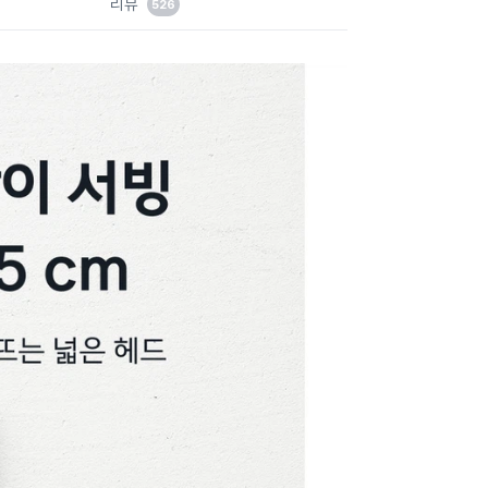
리뷰
526