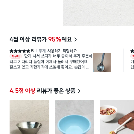
4점 이상 리뷰가
95%
예요
5
무게
사용하기 적당해요
별점 5점
별
한개 사서 쓰다가 너무 좋아서 추가 주문하
재구매
려고 기다리다 품절이 이제사 풀려서 구매했어요.
예
잘쓰고 있고 착한가격에 쓰임새 좋아요. 손잡이 다
럽게
른색도 나온다면 좋을것 같고 더 사고 싶네요.
부
4.5점 이상
리뷰가 좋은 상품