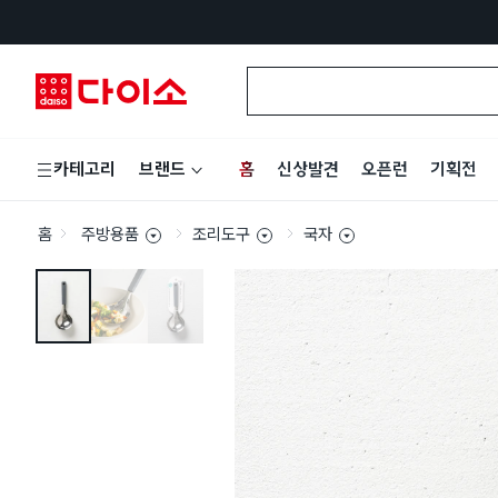
홈
신상발견
오픈런
기획전
카테고리
브랜드
홈
주방용품
조리도구
국자