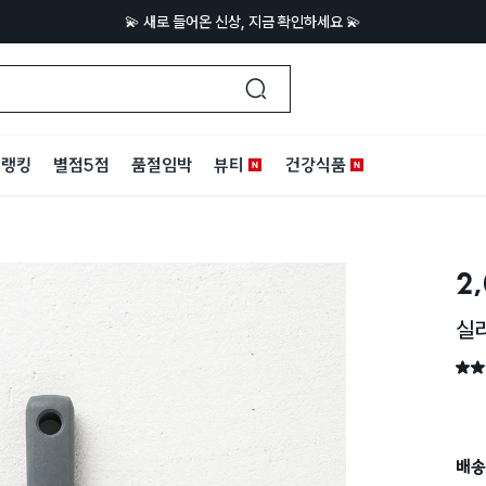
💫 새로 들어온 신상, 지금 확인하세요 💫
랭킹
별점5점
품절임박
뷰티
건강식품
2
실리
별점 
배송