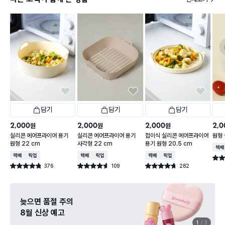
담기
담기
담기
2,000
2,000
2,000
2,0
원
원
원
실리콘 에어프라이어 용기
실리콘 에어프라이어 용기
접이식 실리콘 에어프라이어
원형 
원형 22 cm
사각형 22 cm
용기 원형 20.5 cm
택배
택배배송
매장픽업
택배배송
매장픽업
택배배송
매장픽업
별점 
376
109
282
별점 4.8점
별점 4.6점
별점 4.7점
건 작성
건 작성
건 작성
늦으면 품절 주의
8월 신상 예고
1
3