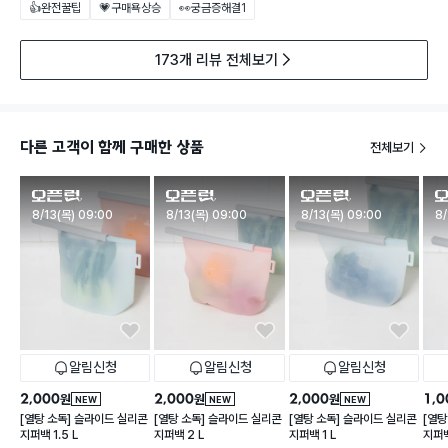
👍완전꿀팁
💗구매욕상승
👀궁금증해결
1
173개 리뷰 전체보기
다른 고객이 함께 구매한 상품
전체보기
판매시작
판매시작
판매시작
판
8/13(목) 09:00
8/13(목) 09:00
8/13(목) 09:00
8/
알림신청
알림신청
알림신청
2,000
2,000
2,000
1,0
원
원
원
NEW
NEW
NEW
[열탕 소독] 슬라이드 실리콘
[열탕 소독] 슬라이드 실리콘
[열탕 소독] 슬라이드 실리콘
[열탕
지퍼백 1.5 L
지퍼백 2 L
지퍼백 1 L
지퍼백