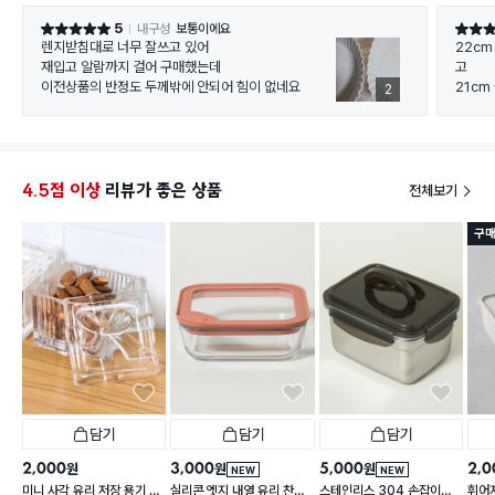
5
내구성
보통이에요
별점 5점
별점 5
렌지받침대로 너무 잘쓰고 있어
22c
재입고 알람까지 걸어 구매했는데
고
이전상품의 반정도 두께밖에 안되어 힘이 없네요
21c
2
다.
4.5점 이상
리뷰가 좋은 상품
전체보기
구매
담기
담기
담기
2,000
3,000
5,000
2,0
원
원
원
NEW
NEW
미니 사각 유리 저장 용기 13
실리콘 엣지 내열 유리 찬통
스테인리스 304 손잡이형
휘어