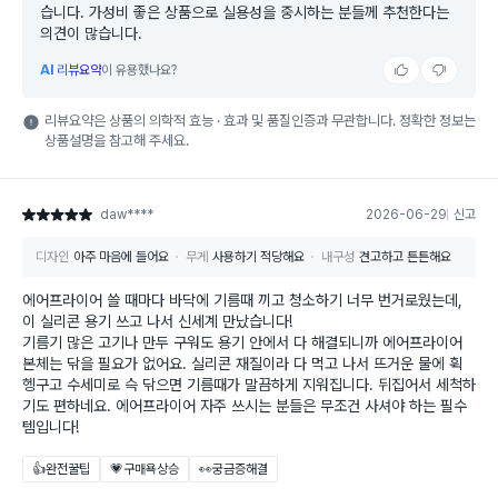
습니다. 가성비 좋은 상품으로 실용성을 중시하는 분들께 추천한다는
의견이 많습니다.
AI
리뷰요약
이 유용했나요?
리뷰요약은 상품의 의학적 효능 · 효과 및 품질인증과 무관합니다. 정확한 정보는
상품설명을 참고해 주세요.
daw****
2026-06-29
신고
별점 5점
디자인
아주 마음에 들어요
무게
사용하기 적당해요
내구성
견고하고 튼튼해요
에어프라이어 쓸 때마다 바닥에 기름때 끼고 청소하기 너무 번거로웠는데,
이 실리콘 용기 쓰고 나서 신세계 만났습니다!
기름기 많은 고기나 만두 구워도 용기 안에서 다 해결되니까 에어프라이어
본체는 닦을 필요가 없어요. 실리콘 재질이라 다 먹고 나서 뜨거운 물에 휙
헹구고 수세미로 슥 닦으면 기름때가 말끔하게 지워집니다. 뒤집어서 세척하
기도 편하네요. 에어프라이어 자주 쓰시는 분들은 무조건 사셔야 하는 필수
템입니다!
👍완전꿀팁
💗구매욕상승
👀궁금증해결