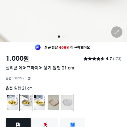
확대 보기
1
2
3
최근 한달
406명
이
구매했어요
30대 여성
이 가장 많이
구매했어요
1,000
원
4.7
(173)
최근 한달
406명
이
구매했어요
별점 4.7점
30대 여성
이 가장 많이
구매했어요
실리콘 에어프라이어 용기 원형 21 cm
품번 1062925
복사하기
옵션
원형 21 cm
원형 20.5 cm
원형 21 cm
원형 22 cm
사각형 22 cm
칸 나눔 18 cm