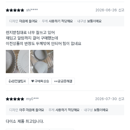
shl****
2026-06-26
신고
별점 5점
디자인
마음에 들어요
무게
사용하기 적당해요
내구성
보통이에요
렌지받침대로 너무 잘쓰고 있어
재입고 알람까지 걸어 구매했는데
이전상품의 반정도 두께밖에 안되어 힘이 없네요
👍완전꿀팁
4
💗구매욕상승
👀궁금증해결
my0***
2026-07-30
신고
별점 5점
디자인
아주 마음에 들어요
무게
사용하기 적당해요
내구성
보통이에요
다이소 제품 최고입니다.