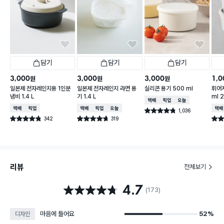
담기
담기
담기
3,000
3,000
3,000
1,0
원
원
원
일본제 전자레인지용 1인분
일본제 전자레인지 라면 용
실리콘 용기 500 ml
휘어지
냄비 1.4 L
기 1.4 L
ml 
택배배송
매장픽업
오늘배송
택배배송
매장픽업
택배배송
매장픽업
오늘배송
택배
1,036
별점 4.8점
건 작성
342
319
별점 4.8점
별점 4.7점
별점 
건 작성
건 작성
리뷰
전체보기
4.7
별점 4.7점
(173)
마음에 들어요
52%
디자인