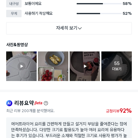
보통이에요
58%
내구성
사용하기 적당해요
52%
무게
자세히 보기
사진&동영상
55
고객 리뷰 
더보기
리뷰요약
ai
beta
92%
최근 리뷰 200개를 분석했어요.
긍정리뷰
에어프라이어 요리를 간편하게 만들고 설거지 부담을 줄여준다는 점에
만족하셨습니다. 다양한 크기로 활용도가 높아 여러 요리에 유용하다
는 후기가 있습니다. 부드러운 소재와 적절한 크기로 사용자 평가가 높