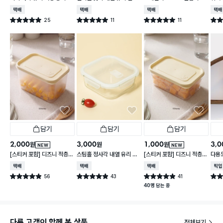
0 ml
550 ml
대용량 찬통 2.2 L
2 L
택배배송
택배배송
택배배송
택배
25
11
11
별점 5.0점
별점 5.0점
별점 5.0점
별점 
건 작성
건 작성
건 작성
담기
담기
담기
2,000
3,000
1,000
3,0
원
원
원
NEW
NEW
[스티커 포함] 디즈니 적층
스팀홀 정사각 내열 유리 찬
[스티커 포함] 디즈니 적층
다용도
가능한 말랑핏 2.7 L 아이보
통 1.2 L
가능한 말랑핏 600 ml 아
택배배송
택배배송
택배배송
매장
리
이보리
56
43
41
별점 4.9점
별점 4.9점
별점 4.9점
별점 
건 작성
건 작성
건 작성
40명 담는 중
다른 고객이 함께 본 상품
전체보기