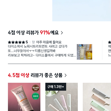
4점 이상 리뷰가
91%
예요
5
향
아주 마음에 들어요
별점 5점
별
다이소에서 노워시트리트먼트 사려고 갔다가
제
또...너무많아서ㅜㅜ지름신생길까봐
면
리뷰보고 픽하려고~ 다이소몰에서 구매하게 되었어
느
요.
건
촉촉하게.빗질도 잘되고 향도 은은하게 좋아요.
한
여행갈때도 들고가기 좋은 용량
았
기능면에서도 가성비 짱입니다👍😄
에
4.5점 이상
리뷰가 좋은 상품
한
서
합
구매 1.3만+
향