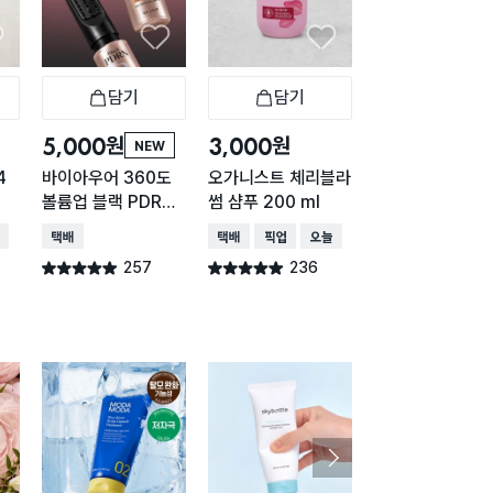
담기
담기
담기
바구니
장바구니
장바구니
장
원
원
원
5,000
3,000
5,000
NEW
NE
4
바이아우어 360도
오가니스트 체리블라
바이아우어 360
볼륨업 블랙 PDRN
썸 샴푸 200 ml
볼륨업 블랙 PD
에어랩 버블픽서 10
트리트먼트 200 
배송
택배배송
택배배송
매장픽업
오늘배송
택배배송
0 ml
257
236
236
별점 4.9점
별점 4.9점
별점 4.9점
건 작성
건 작성
건 작
구매 1.3만+