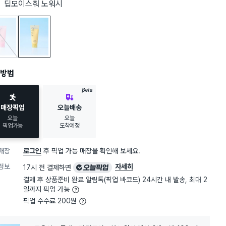
딥모이스춰 노워시
클 노워시
딥모이스춰 노워시
방법
BETA
매장픽업
오늘배송
오늘
오늘
픽업가능
도착예정
매장
로그인
후 픽업 가능 매장을 확인해 보세요.
오
정보
자세히
17시 전 결제하면
늘
결제 후 상품준비 완료 알림톡(픽업 바코드) 24시간 내 발송, 최대 2
픽
일까지 픽업 가능
업
픽업 수수료 200원