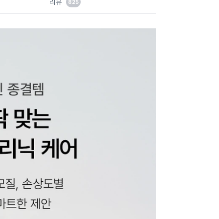
리뷰
825