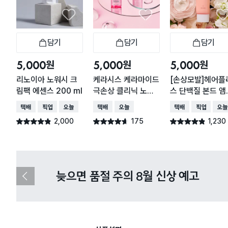
담기
담기
담기
장바구니
장바구니
장
원
원
원
5,000
5,000
5,000
리노이아 노워시 크
케라시스 케라마이드
[손상모발]헤어플
림팩 에센스 200 ml
극손상 클리닉 노워
스 단백질 본드 앰
시 트리트먼트 100
에센스 플라워 가
택배배송
매장픽업
오늘배송
택배배송
오늘배송
택배배송
매장픽업
오늘
ml
65 ml
2,000
175
1,230
별점 4.8점
별점 4.6점
별점 4.8점
건 작성
건 작성
건 작성
다이소X카카오페이 8월 결제 혜택 
이
전
슬
라
이
드