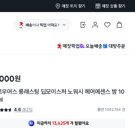
매장 위치 찾기
매장 상품 찾기
배송
이나
픽업
어때요?
로그인
마이페이지
찜 한 상품
장바구니
매장픽업
오늘배송
대량주문
,000
원
로우어스 롱래스팅 딥모이스처 노워시 헤어에센스 밤 10
l
4.6
(825)
품번 1062744
4.6점
복사하기
지금까지
13,625개
가
팔렸어요