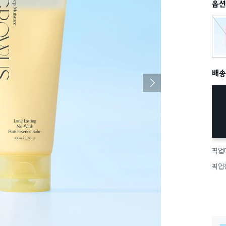
옵션
미라
배송
픽업
픽업