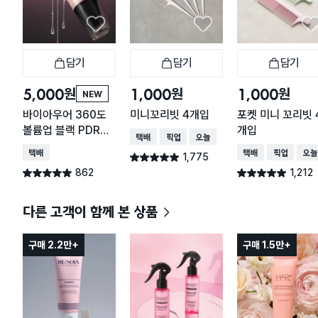
담기
담기
담기
장바구니
장바구니
장
원
원
원
5,000
1,000
1,000
NEW
바이아우어 360도
미니꼬리빗 4개입
포켓 미니 꼬리빗 
볼륨업 블랙 PDRN
개입
택배배송
매장픽업
오늘배송
브러쉬 앰플 50 ml
택배배송
택배배송
매장픽업
오늘
1,775
별점 4.9점
건 작성
862
1,212
별점 5.0점
별점 4.9점
건 작성
건 작성
다른 고객이 함께 본 상품
구매 2.2만+
구매 1.5만+