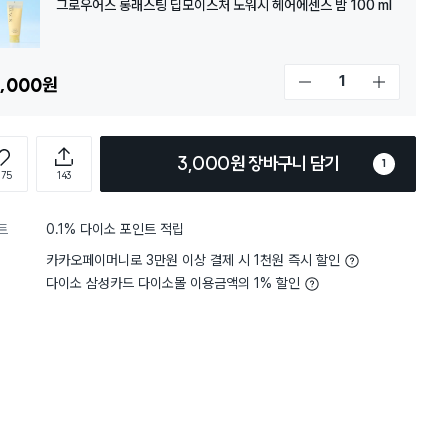
그로우어스 롱래스팅 딥모이스처 노워시 헤어에센스 밤 100 ml
,000
원
개수 감소
개수 증가
3,000원 장바구니 담기
1
4
향
마음에 들어요
5
향
아주 
별점 5점
775
143
의 고정력이 있어서 손가락으로
숱 많은 곱슬머리에
재구매
 느낌이 들어요. 머리카락이 젖
이거 핑크 버전이나 다른 좋
발라 주었고 마른 후 촉촉해보이지
을 때 중간에 걸리는데 이
트
0.1% 다이소 포인트 적립
4
푸석거리는 머리칼을 정돈해주는 정
하나도 걸리는 게 없어요 
다. 향은 블랑쉬 느낌? 파우더리
카카오페이머니로 3만원 이상 결제 시 1천원 즉시 할인
스타일링 했는데 프리즈도 
고 시간이 흐르면 사라집니다.
적인 느낌은 아니긴 한데 
다이소 삼성카드 다이소몰 이용금액의 1% 할인
가성비 곱슬템이라 쟁여두