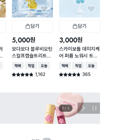
담기
담기
담기
바구니
장바구니
장바구니
장
원
원
원
5,000
3,000
5,000
러
모다모다 블루비오틴
스카이보틀 데미지케
리노이아 워터 트
플
스칼프캡슐트리트먼
어 퍼퓸 노워시 트리
트먼트 200 ml
든
트 200 ml
트먼트 100 ml
배송
택배배송
매장픽업
오늘배송
택배배송
매장픽업
오늘배송
택배배송
매장픽업
오
1,162
365
838
별점 4.8점
별점 4.7점
별점 4.8점
건 작성
건 작성
건 작
이벤트
관심 
2
/
3
다
정
음
지
슬
라
이
드