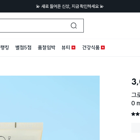
💫 새로 들어온 신상, 지금 확인하세요 💫
랭킹
별점5점
품절임박
뷰티
건강식품
3
그
0 m
별점 