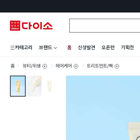
홈
신상발견
오픈런
기획전
카테고리
브랜드
홈
뷰티/위생
헤어케어
트리트먼트/팩