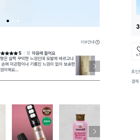
1
2
3
3
리뷰안내
5
향
마음에 들어요
점 5점
별점 4점
6,
형은 살짝 꾸덕한 느낌인데 모발에 바르고나
약간
재구매
 손에 미끈함이나 기름진 느낌이 없이 보송한
빗을 때 걸리는
낌이에요
은 상태에서 
포인
조한 반곱슬 머리인데 샴푸후 말리기전 촉촉
는 않아요. 
 상태에서 바르고 말리니 부시시한건 가라앉
도로 보심 됩니
결제
는데 곱슬기는 살짝 남아있어서 모발 끝부분
한 향이 은은하
 살짝 더 발라주니 차분하니 좋습니다
번에 훅 짜서 쓰기보다는 약지 손톱만큼 발라
 흡수 시켜준 후에 조금씩 더 바르는걸 추천
니다
은 과하지 않은 잔잔한 향이라 괜찮았어요