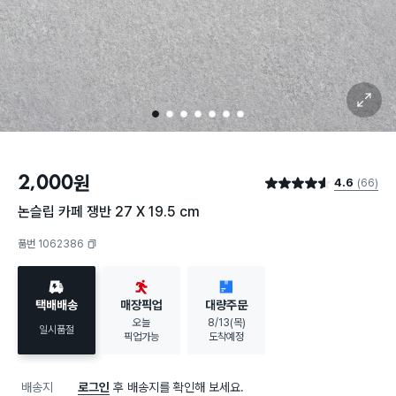
확대 보기
1
2
3
4
5
6
7
2,000
원
4.6
(66)
별점 4.6점
논슬립 카페 쟁반 27 X 19.5 cm
품번 1062386
복사하기
택배배송
매장픽업
대량주문
오늘
8/13(목)
일시품절
픽업가능
도착예정
배송지
로그인
후 배송지를 확인해 보세요.