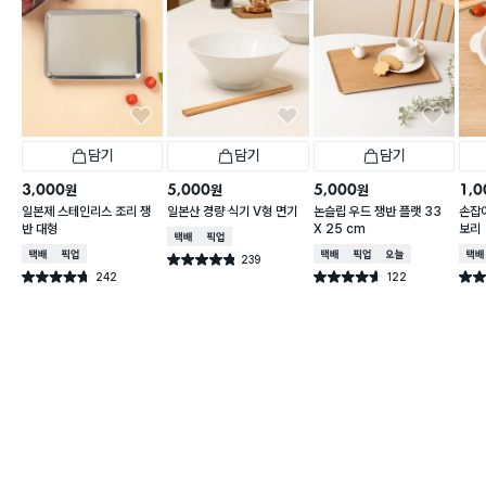
담기
담기
담기
3,000
5,000
5,000
1,0
원
원
원
일본제 스테인리스 조리 쟁
일본산 경량 식기 V형 면기
논슬립 우드 쟁반 플랫 33
손잡이
반 대형
X 25 cm
보리
택배배송
매장픽업
택배배송
매장픽업
택배배송
매장픽업
오늘배송
택배
239
별점 4.8점
건 작성
242
122
별점 4.7점
별점 4.6점
별점 
건 작성
건 작성