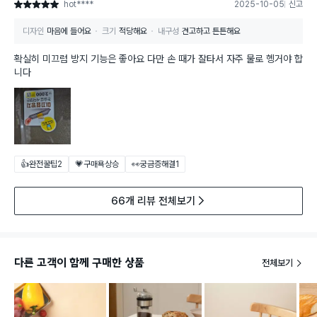
hot****
2025-10-05
신고
별점 5점
디자인
마음에 들어요
크기
적당해요
내구성
견고하고 튼튼해요
확실히 미끄럼 방지 기능은 좋아요 다만 손 때가 잘타서 자주 물로 헹거야 합
니다
👍완전꿀팁
2
💗구매욕상승
👀궁금증해결
1
66개 리뷰 전체보기
다른 고객이 함께 구매한 상품
전체보기