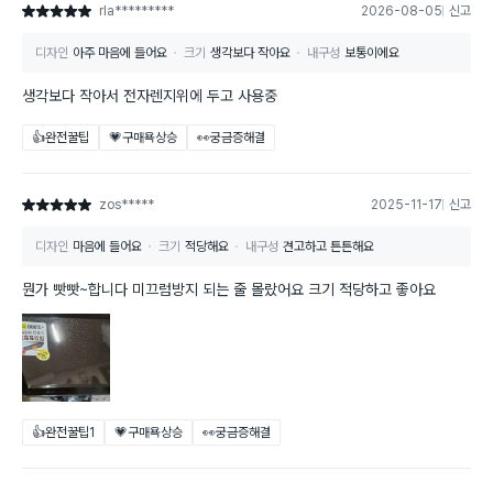
rla*********
2026-08-05
신고
별점 5점
디자인
아주 마음에 들어요
크기
생각보다 작아요
내구성
보통이에요
생각보다 작아서 전자렌지위에 두고 사용중
👍완전꿀팁
💗구매욕상승
👀궁금증해결
zos*****
2025-11-17
신고
별점 5점
디자인
마음에 들어요
크기
적당해요
내구성
견고하고 튼튼해요
뭔가 빳빳~합니다 미끄럼방지 되는 줄 몰랐어요 크기 적당하고 좋아요
👍완전꿀팁
1
💗구매욕상승
👀궁금증해결