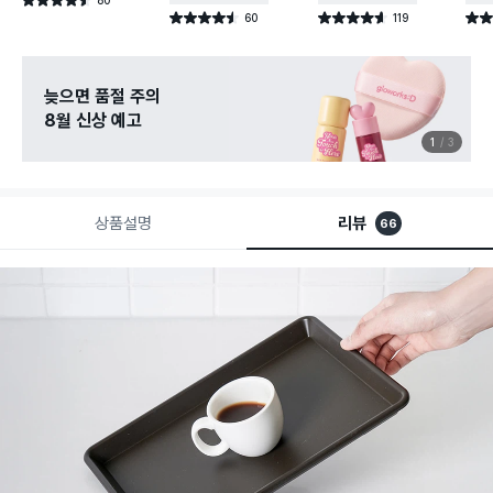
별점 4.5점
건 작성
60
119
별점 4.5점
별점 4.6점
별점 
건 작성
건 작성
늦으면 품절 주의
8월 신상 예고
1
3
상품설명
리뷰
66