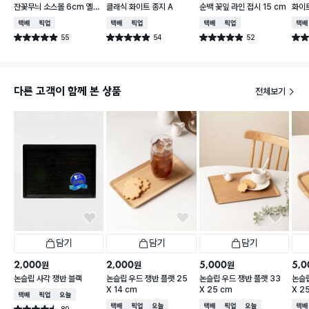
잔꽃무늬 소스볼 6cm 옐로
클래식 화이트 종지 A
순백 꽃잎 라인 접시 15 cm
화이트
우
택배배송
매장픽업
택배배송
매장픽업
택배배송
매장픽업
택배
55
54
52
별점 4.9점
별점 4.9점
별점 4.9점
별점 
건 작성
건 작성
건 작성
다른 고객이 함께 본 상품
전체보기
담기
담기
담기
2,000
2,000
5,000
5,0
원
원
원
논슬립 사각 쟁반 블랙
논슬립 우드 쟁반 플랫 25
논슬립 우드 쟁반 플랫 33
논슬립
X 14 cm
X 25 cm
X 2
택배배송
매장픽업
오늘배송
택배배송
매장픽업
오늘배송
택배배송
매장픽업
오늘배송
택배
80