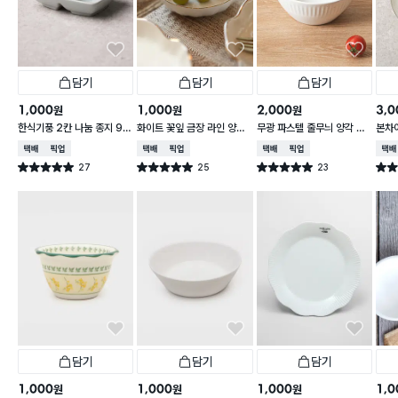
담기
담기
담기
1,000
1,000
2,000
3,0
원
원
원
한식기풍 2칸 나눔 종지 9 c
화이트 꽃잎 금장 라인 양각
무광 파스텔 줄무늬 양각 대
본차
m
종지 10 cm
접 13 cm
접시 
택배배송
매장픽업
택배배송
매장픽업
택배배송
매장픽업
택배
27
25
23
별점 5.0점
별점 5.0점
별점 5.0점
별점 
건 작성
건 작성
건 작성
담기
담기
담기
1,000
1,000
1,000
1,0
원
원
원