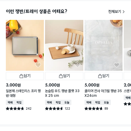
이런 쟁반/트레이 상품은 어때요?
전체보기
담기
담기
담기
3,000
5,000
5,000
2,0
원
원
원
일본제 스테인리스 조리 쟁
논슬립 우드 쟁반 플랫 33
클리어 전사 아크릴 쟁반 35
스텐 
반 대형
X 25 cm
X24cm
택배
택배배송
매장픽업
택배배송
매장픽업
오늘배송
택배배송
매장픽업
오늘배송
별점 
242
122
89
별점 4.7점
별점 4.6점
별점 4.7점
건 작성
건 작성
건 작성