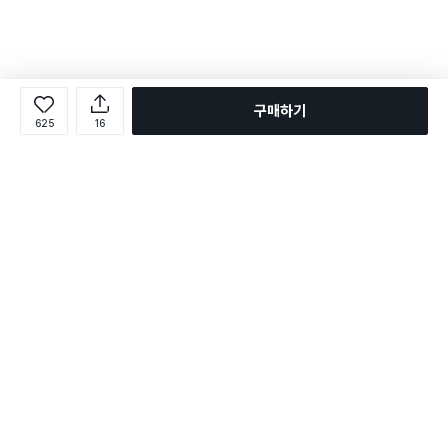
구매하기
625
16
로그인
온라인 다이소몰 1599-2211
온라인 다이소몰
다이소 매장 1522-4400
다이소 매장
평일 09:00 ~ 18:00
평일 09:00 ~ 18:00
주문조회
매장 상품 찾기
취소/교환/반품 신청
매장 위치 찾기
공지사항
1:1 문의
FAQ
고객센터
1:1 문의
제휴문의
앱 장애/신고