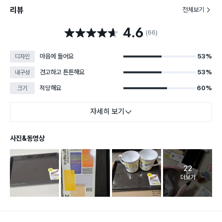
리뷰
전체보기
4.6
별점 4.6점
(66)
마음에 들어요
53%
디자인
견고하고 튼튼해요
53%
내구성
적당해요
60%
크기
자세히 보기
사진&동영상
22
고객 리뷰 
더보기