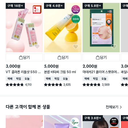
구매 16만+
구매 4.6만+
구매 5.8만+
구매
담기
담기
담기
3,000
5,000
2,000
3,0
원
원
원
VT 콜라겐 리들샷 S50 페
본셉 비타씨 크림 50 ml
마데카21 클리어 스팟큐어
과일
이셜 부스팅 퍼스트 앰플 2
패치 24매
처 아
택배배송
매장픽업
오늘배송
택배배송
매장픽업
오늘배송
택배배송
매장픽업
오늘배송
택배
ml 6개입
0 m
4,110
3,635
3,569
별점 4.8점
별점 4.8점
별점 4.8점
별점 
건 작성
건 작성
건 작성
다른 고객이 함께 본 상품
전체보기
구매 3.6만+
구매