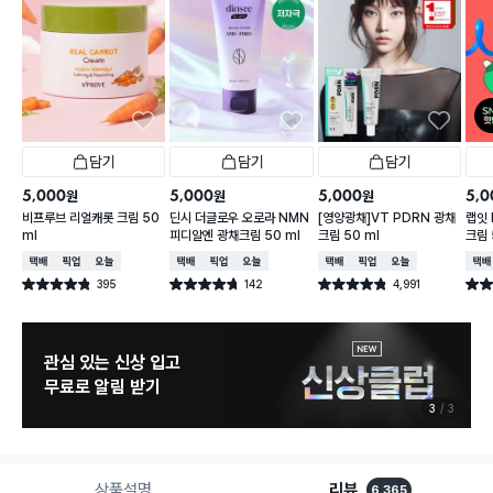
담기
담기
담기
5,000
5,000
5,000
5,0
원
원
원
비프루브 리얼캐롯 크림 50
딘시 더글로우 오로라 NMN
[영양광채]VT PDRN 광채
랩잇 
ml
피디알엔 광채크림 50 ml
크림 50 ml
크림 
택배배송
매장픽업
오늘배송
택배배송
매장픽업
오늘배송
택배배송
매장픽업
오늘배송
택배
395
142
4,991
별점 4.8점
별점 4.7점
별점 4.8점
별점 
건 작성
건 작성
건 작성
관심 있는 신상 입고
무료로 알림 받기
3
3
상품설명
리뷰
6,365