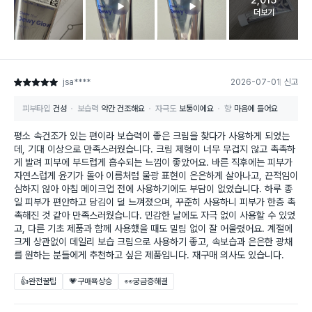
2,015
고객 리뷰 
더보기
jsa****
2026-07-01
신고
별점 5점
피부타입
건성
보습력
약간 건조해요
자극도
보통이에요
향
마음에 들어요
평소 속건조가 있는 편이라 보습력이 좋은 크림을 찾다가 사용하게 되었는
데, 기대 이상으로 만족스러웠습니다. 크림 제형이 너무 무겁지 않고 촉촉하
게 발려 피부에 부드럽게 흡수되는 느낌이 좋았어요. 바른 직후에는 피부가
자연스럽게 윤기가 돌아 이름처럼 물광 표현이 은은하게 살아나고, 끈적임이
심하지 않아 아침 메이크업 전에 사용하기에도 부담이 없었습니다. 하루 종
일 피부가 편안하고 당김이 덜 느껴졌으며, 꾸준히 사용하니 피부가 한층 촉
촉해진 것 같아 만족스러웠습니다. 민감한 날에도 자극 없이 사용할 수 있었
고, 다른 기초 제품과 함께 사용했을 때도 밀림 없이 잘 어울렸어요. 계절에
크게 상관없이 데일리 보습 크림으로 사용하기 좋고, 속보습과 은은한 광채
를 원하는 분들에게 추천하고 싶은 제품입니다. 재구매 의사도 있습니다.
👍완전꿀팁
💗구매욕상승
👀궁금증해결