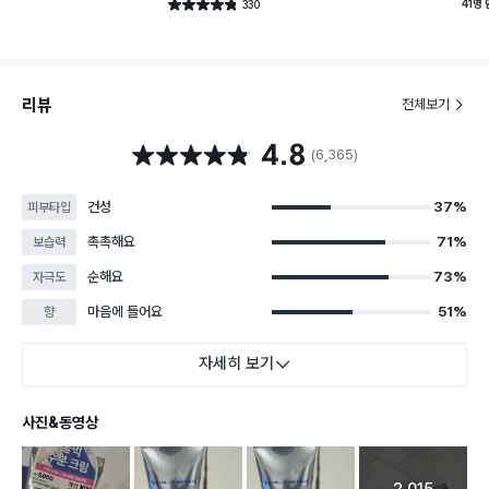
41명
330
별점 4.8점
건 작성
리뷰
전체보기
4.8
별점 4.8점
(6,365)
건성
37%
피부타입
촉촉해요
71%
보습력
순해요
73%
자극도
마음에 들어요
51%
향
자세히 보기
사진&동영상