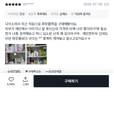
lim****
2026-07-30
신고
별점 5점
피부타입
건성
보습력
촉촉해요
자극도
순해요
향
마음에 들어요
다이소에서 최근 처음으로 화장품쪽을 구매해봤어요.
피부가 예민해서 아무거나 잘 못쓰는데 가격에 비해 너무 좋더라구여! 필요
한거 나름 검색해보고 하니 입소문 난게 꽤 있더라구여 . 예민한피부 인데도
비싼 화장품보다 낫다는 ^^ 몇개씩 쟁여놓고 잘쓰고있어요ㅎㅎ
👍완전꿀팁
💗구매욕상승
👀궁금증해결
구매하기
9,999+
1,393
fra********
2026-06-11
신고
별점 5점
피부타입
건성
보습력
촉촉해요
자극도
순해요
향
아주 마음에 들어요
악성 속건조분들은 이거 꼭 써보세요!!! 악성 속건조로 고생하고 있
재구매
는데 이게 너무 좋네요. 재구매에요!! 바르면 뭔가 속에서부터 촉촉해지는 느