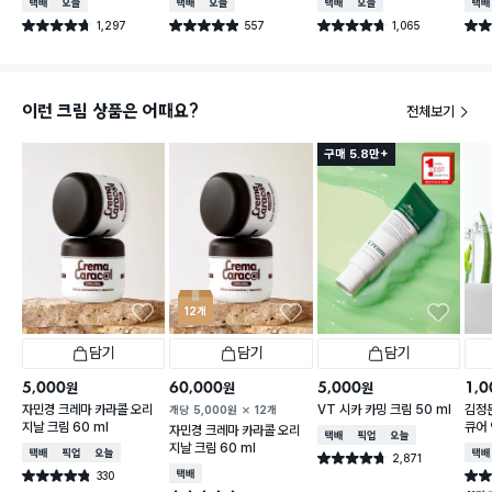
택배배송
오늘배송
택배배송
오늘배송
택배배송
오늘배송
택배
0 ml
1,297
557
1,065
별점 4.7점
별점 4.9점
별점 4.7점
별점 
건 작성
건 작성
건 작성
이런 크림 상품은 어때요?
전체보기
구매 5.8만+
12개
담기
담기
담기
5,000
60,000
5,000
1,0
원
원
원
자민경 크레마 카라콜 오리
VT 시카 카밍 크림 50 ml
김정
개당
5,000
원
12개
지날 크림 60 ml
큐어 
자민경 크레마 카라콜 오리
택배배송
매장픽업
오늘배송
g
지날 크림 60 ml
택배배송
매장픽업
오늘배송
택배
2,871
별점 4.7점
건 작성
330
택배배송
별점 4.8점
별점 
건 작성