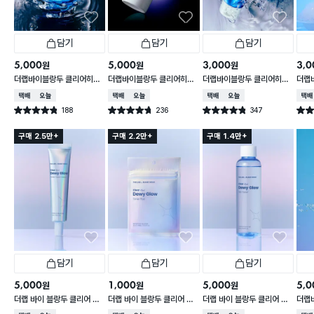
담기
담기
담기
5,000
5,000
3,000
3,0
원
원
원
더랩바이블랑두 클리어히알
더랩바이블랑두 클리어히알
더랩바이블랑두 클리어히알
더랩
옴므 토너 200 ml
옴므 톤 커버크림 30 ml
옴므 클렌징폼 120 ml
결광 
택배배송
오늘배송
택배배송
오늘배송
택배배송
오늘배송
택배
188
236
347
별점 4.8점
별점 4.7점
별점 4.8점
별점 
건 작성
건 작성
건 작성
구매 2.5만+
구매 2.2만+
구매 1.4만+
담기
담기
담기
5,000
1,000
5,000
5,0
원
원
원
더랩 바이 블랑두 클리어 히
더랩 바이 블랑두 클리어 히
더랩 바이 블랑두 클리어 히
더랩
알 물광 틴티드 커버 크림 4
알 물광 토너 패드 4매입
알 물광 토너 150 ml
결광 