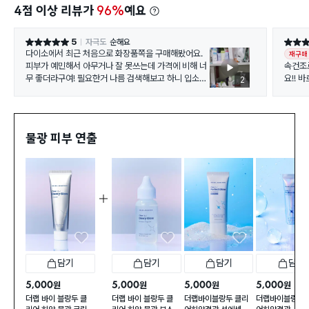
4점 이상 리뷰가
96%
예요
5
자극도
순해요
별점 5점
별점 5
다이소에서 최근 처음으로 화장품쪽을 구매해봤어요.
재구매
피부가 예민해서 아무거나 잘 못쓰는데 가격에 비해 너
속건조
무 좋더라구여! 필요한거 나름 검색해보고 하니 입소문
요!! 
2
난게 꽤 있더라구여 . 예민한피부 인데도 비싼 화장품보
이거 바
다 낫다는 ^^ 몇개씩 쟁여놓고 잘쓰고있어요ㅎㅎ
볼이 
ㅠㅠ 무
냄새도 
물광 피부 연출
데카 2
쓰세요
담기
담기
담기
담기
5,000
5,000
5,000
5,000
원
원
원
원
더랩 바이 블랑두 클
더랩 바이 블랑두 클
더랩바이블랑두 클리
더랩바이블랑두 