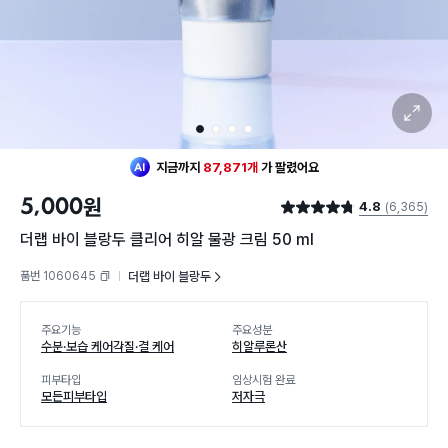
확대 보기
1
2
3
4
지금까지
87,871개
가
팔렸어요
5,000
원
4.8
(6,365)
별점 4.8점
더랩 바이 블랑두 클리어 히알 물광 크림 50 ml
품번 1060645
더랩 바이 블랑두
복사하기
주요기능
주요성분
수분·보습 케어
각질·결 케어
히알루론산
피부타입
임상시험 완료
모든피부타입
저자극