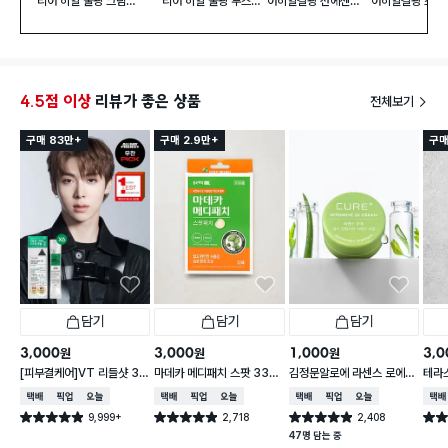
리어 히알 물광 크림
리어 히알 물광 부스
어히알결광 선에센스
어히알결광 스킨
50 ml
터 앰플 30 ml
40 ml
렙 40 ml
4.5점 이상
리뷰가 좋은 상품
전체보기
구매 83만+
구매 2.9만+
구매
담기
담기
담기
3,000
3,000
1,000
3,0
원
원
원
[피부결케어]VT 리들샷 30
마데카 메디패치 스팟 33매
김정문알로에 라센스 로에
테라
0 페이셜 부스팅 퍼스트 앰
입
큐어 인텐시브 2x 크림 3.5
택배배송
매장픽업
오늘배송
택배배송
매장픽업
오늘배송
택배배송
매장픽업
오늘배송
택배
플 2 ml*6개입
g
9,999+
2,718
2,408
별점 4.9점
별점 4.9점
별점 4.9점
별점 
건 작성
건 작성
건 작성
47명 담는 중