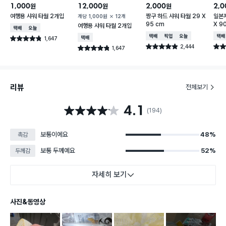
1,000
12,000
2,000
2,0
원
원
원
여행용 샤워 타월 2개입
짱구 하드 샤워 타월 29 X
일본제
개당
1,000
원
12개
95 cm
X 9
여행용 샤워 타월 2개입
택배배송
오늘배송
택배배송
매장픽업
오늘배송
택배
1,647
택배배송
별점 4.8점
건 작성
2,444
별점 4.9점
별점 
1,647
별점 4.8점
건 작성
건 작성
리뷰
전체보기
4.1
별점 4.1점
(194)
보통이에요
48%
촉감
보통 두께예요
52%
두께감
자세히 보기
사진&동영상