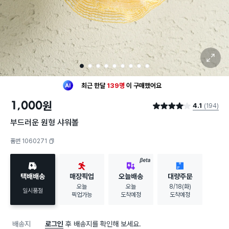
확대 보기
1
2
3
4
5
6
7
8
9
최근 한달
139명
이
구매했어요
30대 여성
이 가장 많이
구매했어요
1,000
원
4.1
(194)
최근 한달
139명
이
구매했어요
별점 4.1점
30대 여성
이 가장 많이
구매했어요
부드러운 원형 샤워볼
품번 1060271
복사하기
BETA
택배배송
매장픽업
오늘배송
대량주문
오늘
오늘
8/18(화)
일시품절
픽업가능
도착예정
도착예정
배송지
로그인
후 배송지를 확인해 보세요.