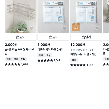
12개
담기
담기
담기
3,000
1,000
12,000
2,0
원
원
원
스테인리스 부착형 욕실 선
여행용 샤워 타월 2개입
자석형
개당
1,000
원
12개
반
랩
여행용 샤워 타월 2개입
택배배송
오늘배송
택배배송
매장픽업
오늘배송
택배
1,647
택배배송
별점 4.8점
건 작성
1,626
별점 4.8점
별점 
1,647
별점 4.8점
건 작성
건 작성