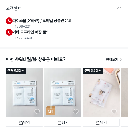
고객센터
다이소몰(온라인) / 모바일 상품권 문의
1599-2211
기타 오프라인 매장 문의
1522-4400
이런 샤워타월/볼 상품은 어때요?
전체보기
구매 5.3만+
구매 3.3만+
12개
담기
담기
담기