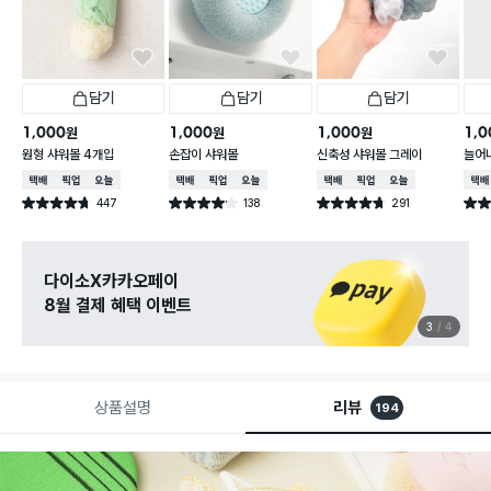
담기
담기
담기
1,000
1,000
1,000
1,0
원
원
원
원형 샤워볼 4개입
손잡이 샤워볼
신축성 샤워볼 그레이
늘어
택배배송
매장픽업
오늘배송
택배배송
매장픽업
오늘배송
택배배송
매장픽업
오늘배송
택배
447
138
291
별점 4.7점
별점 4.1점
별점 4.7점
별점 
건 작성
건 작성
건 작성
다이소X카카오페이
8월 결제 혜택 이벤트
3
4
상품설명
리뷰
194