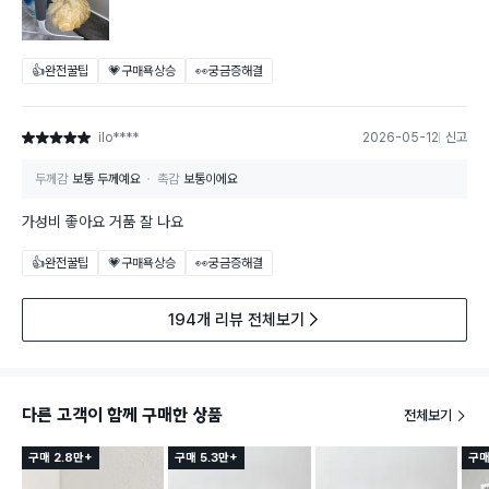
👍완전꿀팁
💗구매욕상승
👀궁금증해결
ilo****
2026-05-12
신고
별점 5점
두께감
보통 두께예요
촉감
보통이에요
가성비 좋아요 거품 잘 나요
👍완전꿀팁
💗구매욕상승
👀궁금증해결
194개 리뷰 전체보기
다른 고객이 함께 구매한 상품
전체보기
구매 2.8만+
구매 5.3만+
구매