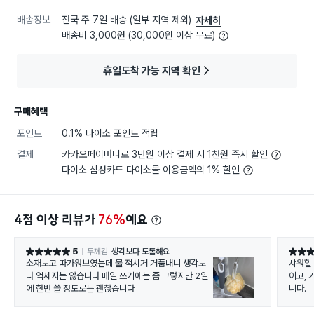
배송정보
전국 주 7일 배송 (일부 지역 제외)
자세히
배송비 3,000원 (30,000원 이상 무료)
휴일도착 가능 지역 확인
구매혜택
포인트
0.1% 다이소 포인트 적립
결제
카카오페이머니로 3만원 이상 결제 시 1천원 즉시 할인
다이소 삼성카드 다이소몰 이용금액의 1% 할인
4점 이상 리뷰가
76%
예요
5
두께감
생각보다 도톰해요
별점 5점
별점 5
소재보고 따가워보였는데 물 적시거 거품내니 생각보
샤워할 
다 억세지는 않습니다 매일 쓰기에는 좀 그렇지만 2일
이고, 
에 한번 쓸 정도로는 괜찮습니다
니다.