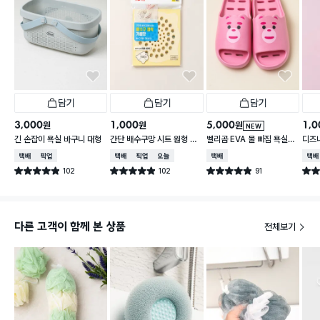
담기
담기
담기
3,000
1,000
5,000
1,0
원
원
원
NEW
긴 손잡이 욕실 바구니 대형
간단 배수구망 시트 원형 중
벨리곰 EVA 물 빠짐 욕실화
디즈
형 15매입
260~280 mm
컵
택배배송
매장픽업
택배배송
매장픽업
오늘배송
택배배송
택배
102
102
91
별점 4.9점
별점 4.9점
별점 4.9점
별점 
건 작성
건 작성
건 작성
다른 고객이 함께 본 상품
전체보기