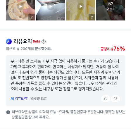
52
고객 리뷰 
더보기
리뷰 이미지 등록 개수
2
리뷰 이미지 등록 개수
2
리뷰요약
ai
beta
76%
최근 리뷰 200개를 분석했어요.
긍정리뷰
부드러운 면 소재로 피부 자극 없이 사용하기 좋다는 후기가 많습니다.
가볍고 휴대하기 편리하여 만족하는 사용자가 많지만, 거품이 잘 나지
않거나 끈이 쉽게 풀린다는 의견도 있습니다. 도톰한 재질과 뛰어난 가
성비로 전반적으로 긍정적인 평가를 받았으며, 샤워볼과 함께 사용하
면 풍성한 거품을 즐길 수 있다는 의견이 있습니다. 위생적인 관리와
오래 사용할 수 있는 내구성 또한 장점으로 평가되었습니다.
AI
리뷰요약
이 유용했나요?
리뷰요약은 상품의 의학적 효능 · 효과 및 품질인증과 무관합니다. 정확한 정보는
상품설명을 참고해 주세요.