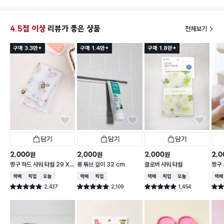
4.5점 이상
리뷰가 좋은 상품
전체보기
구매 3.3만+
구매 1.4만+
구매 1.8만+
담기
담기
담기
2,000
2,000
2,000
2,0
원
원
원
짱구 하드 샤워 타월 29 X
롱 튜브 걸이 32 cm
클로버 샤워 타월
짱구 
95 cm
X 9
택배배송
매장픽업
오늘배송
택배배송
매장픽업
택배배송
매장픽업
오늘배송
택배
2,437
2,109
1,454
별점 4.9점
별점 4.9점
별점 4.9점
별점 
건 작성
건 작성
건 작성