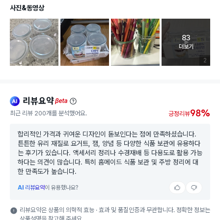
사진&동영상
83
고객 리뷰 
더보기
리뷰 이미
2
리뷰요약
ai
beta
98%
최근 리뷰 200개를 분석했어요.
긍정리뷰
합리적인 가격과 귀여운 디자인이 돋보인다는 점에 만족하셨습니다.
튼튼한 유리 재질로 요거트, 잼, 양념 등 다양한 식품 보관에 유용하다
는 후기가 있습니다. 액세서리 정리나 수경재배 등 다용도로 활용 가능
하다는 의견이 많습니다. 특히 홈메이드 식품 보관 및 주방 정리에 대
한 만족도가 높습니다.
AI
리뷰요약
이 유용했나요?
리뷰요약은 상품의 의학적 효능 · 효과 및 품질인증과 무관합니다. 정확한 정보는
상품설명을 참고해 주세요.