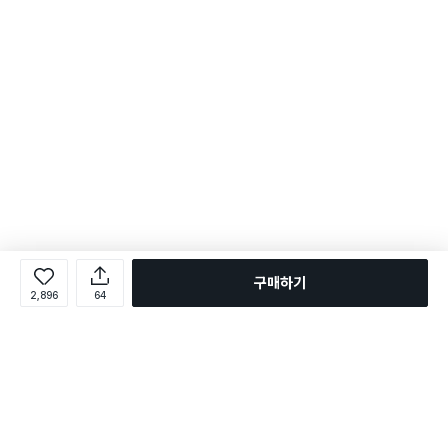
구매하기
2,896
64
로그인
온라인 다이소몰 1599-2211
온라인 다이소몰
다이소 매장 1522-4400
다이소 매장
평일 09:00 ~ 18:00
평일 09:00 ~ 18:00