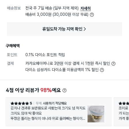
배송정보
전국 주 7일 배송 (일부 지역 제외)
자세히
배송비 3,000원 (30,000원 이상 무료)
휴일도착 가능 지역 확인
구매혜택
포인트
0.1% 다이소 포인트 적립
결제
카카오페이머니로 3만원 이상 결제 시 1천원 즉시 할인
다이소 삼성카드 다이소몰 이용금액의 1% 할인
4점 이상 리뷰가
98%
예요
5
무게
사용하기 적당해요
별점 5점
별점 5
김치나 견과류 보관용도로 사봤는데 크기도 넘 작지도
조미료
크지도 않아 딱 좋아요
가 되
뚜껑은 돌리는 형식이 아니라 위로 올려빼는 형식이네
가격 좋
요 랩으로 덮어서 뚜껑닫아야 흐르는일은 없을거 같기
도 해요