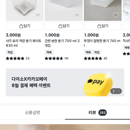
담기
담기
담기
2,000
1,000
1,000
2,0
원
원
원
사각 유리 저장 용기 화이트
간편 반찬 용기 700 ml 2
뚜껑이 말랑한 용기 740 m
직사각
830 ml
개입
l
택배
매장픽업
택배배송
택배배송
매장픽업
별점 
25
141
65
별점 4.9점
별점 4.7점
별점 4.8점
건 작성
건 작성
건 작성
관심 있는 신상 입고
무료로 알림 받기
3
3
상품설명
리뷰
252