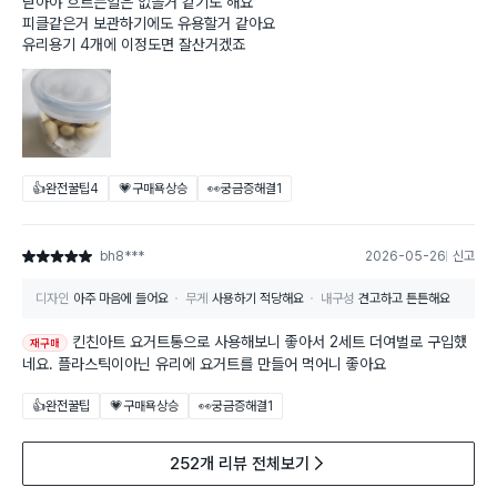
닫아야 흐르는일은 없을거 같기도 해요
피클같은거 보관하기에도 유용할거 같아요
유리용기 4개에 이정도면 잘산거겠죠
👍완전꿀팁
4
💗구매욕상승
👀궁금증해결
1
bh8***
2026-05-26
신고
별점 5점
디자인
아주 마음에 들어요
무게
사용하기 적당해요
내구성
견고하고 튼튼해요
킨친아트 요거트통으로 사용해보니 좋아서 2세트 더여벌로 구입했
재구매
네요. 플라스틱이아닌 유리에 요거트를 만들어 먹어니 좋아요
👍완전꿀팁
💗구매욕상승
👀궁금증해결
1
252개 리뷰 전체보기