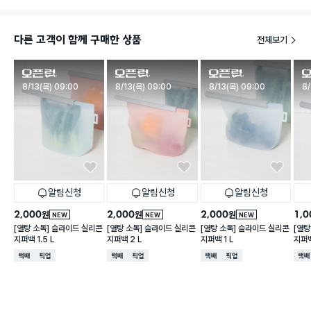
다른 고객이 함께 구매한 상품
전체보기
판매시작
판매시작
판매시작
판
8/13(목) 09:00
8/13(목) 09:00
8/13(목) 09:00
8/
알림신청
알림신청
알림신청
2,000
2,000
2,000
1,0
원
원
원
NEW
NEW
NEW
[열탕 소독] 슬라이드 실리콘
[열탕 소독] 슬라이드 실리콘
[열탕 소독] 슬라이드 실리콘
[열탕
지퍼백 1.5 L
지퍼백 2 L
지퍼백 1 L
지퍼백
택배배송
매장픽업
택배배송
매장픽업
택배배송
매장픽업
택배