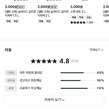
2,000
2,000
5,000
2,0
원
원
원
NEW
NEW
[열탕 소독] 슬라이드 실리콘
[열탕 소독] 슬라이드 실리콘
스텐 바트 2 L
[열탕
지퍼백 1.5 L
지퍼백 2 L
지퍼백
택배배송
매장픽업
오늘배송
택배배송
매장픽업
택배배송
매장픽업
택배
1,588
별점 4.8점
건 작성
리뷰
전체보기
4.8
별점 4.8점
(252)
아주 마음에 들어요
65%
디자인
견고하고 튼튼해요
56%
내구성
사용하기 적당해요
76%
무게
자세히 보기