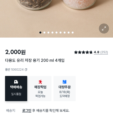
확대 보기
1
2
3
4
5
6
7
8
9
2,000
원
4.8
(252)
별점 4.8점
다용도 유리 저장 용기 200 ml 4개입
품번 1060224
복사하기
택배배송
매장픽업
대량주문
오늘
8/18(화)
일시품절
픽업가능
도착예정
배송지
로그인
후 배송지를 확인해 보세요.