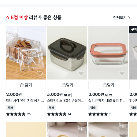
피클같은거 보관하기에도 유용할거 같아요
유리용기 4개에 이정도면 잘산거겠죠
4.5점 이상
리뷰가 좋은 상품
전체보기
구매
담기
담기
담기
2,000
5,000
3,000
2,0
원
원
원
NEW
NEW
미니 사각 유리 저장 용기 13
스테인리스 304 손잡이형
실리콘 엣지 내열 유리 찬통
휘어
0 ml
대용량 찬통 2.2 L
550 ml
2 L
택배배송
택배배송
택배배송
택배
25
14
11
별점 5.0점
별점 5.0점
별점 5.0점
별점 
건 작성
건 작성
건 작성