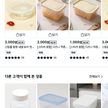
담기
담기
담기
2,000
2,000
1,000
3,0
원
원
원
NEW
NEW
NEW
스팀홀 원형 내열 유리 찬통
[스티커 포함] 디즈니 적층
[스티커 포함] 디즈니 적층
스팀홀
1 L
가능한 말랑핏 2.7 L 아이보
가능한 말랑핏 600 ml 아
통 1.
택배배송
택배배송
택배배송
택배
리
이보리
58
56
45
별점 4.9점
별점 4.9점
별점 4.9점
별점 
건 작성
건 작성
건 작성
다른 고객이 함께 본 상품
전체보기