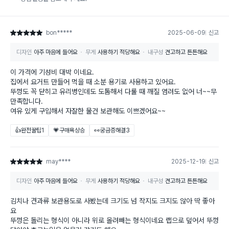
bon*****
2025-06-09
신고
별점 5점
디자인
아주 마음에 들어요
무게
사용하기 적당해요
내구성
견고하고 튼튼해요
이 가격에 기성비 대박 이네요.
집에서 요거트 만들어 먹을 때 소분 용기로 사용하고 있어요.
뚜껑도 꼭 닫히고 유리병인데도 도톰해서 다룰 때 깨질 염려도 없어 너~~무
만족합니다.
여유 있게 구입해서 자잘한 물건 보관해도 이쁘겠어요~~
👍완전꿀팁
1
💗구매욕상승
👀궁금증해결
3
may****
2025-12-19
신고
별점 5점
디자인
아주 마음에 들어요
무게
사용하기 적당해요
내구성
견고하고 튼튼해요
김치나 견과류 보관용도로 사봤는데 크기도 넘 작지도 크지도 않아 딱 좋아
요
뚜껑은 돌리는 형식이 아니라 위로 올려빼는 형식이네요 랩으로 덮어서 뚜껑