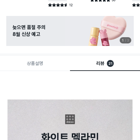
별점 4.9점
건 작성
12
별점 4.6점
별점 
건 작성
늦으면 품절 주의
8월 신상 예고
1
3
상품설명
리뷰
21