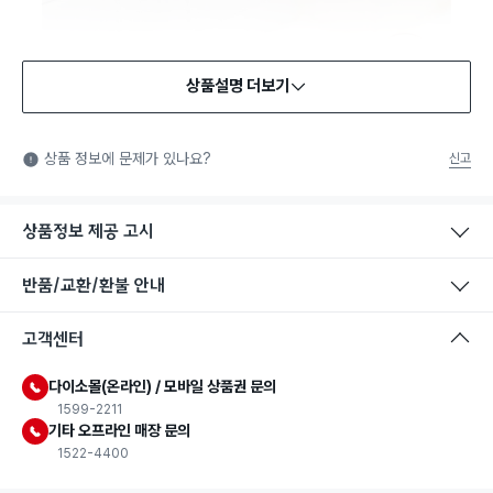
상품설명 더보기
식품용 기구
식품용 기구: 식품위생법에서 정한 규격에 따라 제조되어 식품 또
상품 정보에 문제가 있나요?
신고
는 식품첨가물에 사용할 수 있는 식품용기구라는 표시입니다.
상품정보 제공 고시
반품/교환/환불 안내
고객센터
다이소몰(온라인) / 모바일 상품권 문의
1599-2211
기타 오프라인 매장 문의
1522-4400