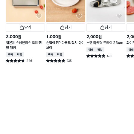
담기
담기
담기
3,000
1,000
2,000
2,0
원
원
원
일본제 스테인리스 조리 쟁
손잡이 PP 다용도 접시 아이
스텐 타원형 트레이 23cm
화이트
반 대형
보리
택배배송
매장픽업
택배
택배배송
매장픽업
택배배송
매장픽업
406
별점 4.8점
별점 
건 작성
246
935
별점 4.7점
별점 4.8점
건 작성
건 작성