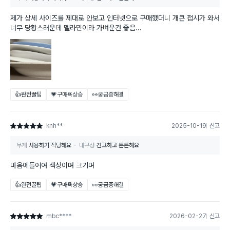
제가 상세 사이즈를 제대로 안보고 인터넷으로 구매했더니 개큰 접시가 와서
너무 당황스러운데 멜라민이라 가벼운건 좋음...
👍완전꿀팁
💗구매욕상승
👀궁금증해결
knh**
2025-10-19
신고
별점 5점
무게
사용하기 적당해요
내구성
견고하고 튼튼해요
마음에들어여 색상이며 크기며
👍완전꿀팁
💗구매욕상승
👀궁금증해결
mbc****
2026-02-27
신고
별점 5점