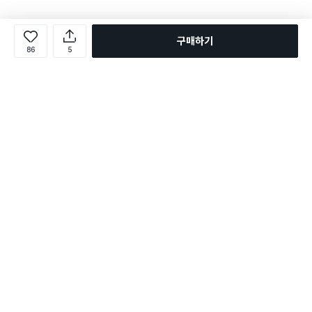
구매하기
86
5
로그인
온라인 다이소몰 1599-2211
온라인 다이소몰
다이소 매장 1522-4400
다이소 매장
평일 09:00 ~ 18:00
평일 09:00 ~ 18:00
주문조회
매장 상품 찾기
취소/교환/반품 신청
매장 위치 찾기
공지사항
1:1 문의
FAQ
고객센터
1:1 문의
제휴문의
앱 장애/신고
멤버십