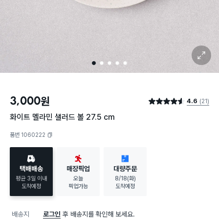
확대 보기
1
2
3
4
5
3,000
원
4.6
(21)
별점 4.6점
화이트 멜라민 샐러드 볼 27.5 cm
품번 1060222
복사하기
택배배송
매장픽업
대량주문
평균 3일 이내
오늘
8/18(화)
도착예정
픽업가능
도착예정
배송지
로그인
후 배송지를 확인해 보세요.