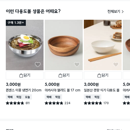
이런 다용도볼 상품은 어때요?
전체보기
구매 1.3만+
담기
담기
담기
3,000
5,000
3,000
5,0
원
원
원
퀸센스 이중 냉면기 20cm
아카시아 샐러드 볼 17 cm
일본산 경량 식기 다용도 볼
아카시
택배배송
매장픽업
오늘배송
택배배송
매장픽업
택배배송
매장픽업
택배
611
224
170
별점 4.8점
별점 4.8점
별점 4.8점
별점 
건 작성
건 작성
건 작성