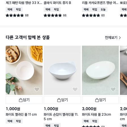
체크 패턴 타원 쟁반 33 X
클래식 화이트 종지 B
리틀 카카오프렌즈 쟁반 어
뽀로로
21 cm
피치 약 24.5X25cm
cm 
택배배송
매장픽업
택배배송
매장픽업
택배배송
매장픽업
오늘배송
택배
68
66
60
별점 4.9점
별점 4.9점
별점 4.9점
별점 
건 작성
건 작성
건 작성
다른 고객이 함께 본 상품
전체보기
담기
담기
담기
1,000
1,000
3,000
2,0
원
원
원
화이트 멜라민 볼 11 cm
화이트 손잡이 멜라민볼 11.
화이트 타원 볼 23cm
화이트
5 cm
cm
택배배송
매장픽업
택배배송
매장픽업
택배배송
매장픽업
택배
50