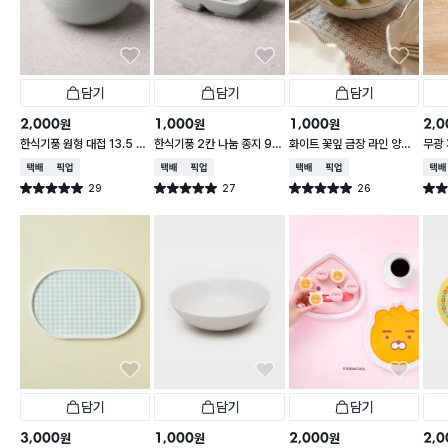
담기
담기
담기
2,000
1,000
1,000
2,0
원
원
원
한식기풍 원형 대접 13.5 c
한식기풍 2칸 나눔 종지 9 c
화이트 꽃잎 금장 라인 양각
무광 
m
m
종지 10 cm
접 1
택배배송
매장픽업
택배배송
매장픽업
택배배송
매장픽업
택배
29
27
26
별점 5.0점
별점 5.0점
별점 5.0점
별점 
건 작성
건 작성
건 작성
담기
담기
담기
3,000
1,000
2,000
2,0
원
원
원