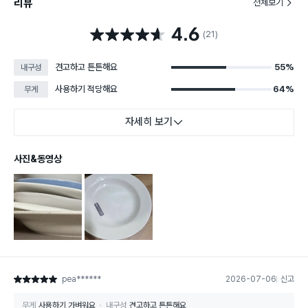
리뷰
전체보기
4.6
별점 4.6점
(21)
견고하고 튼튼해요
55%
내구성
사용하기 적당해요
64%
무게
자세히 보기
사진&동영상
pea******
2026-07-06
신고
별점 5점
무게
사용하기 가벼워요
내구성
견고하고 튼튼해요