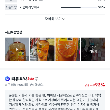
거품이 적당해요
54%
거품의 양
자세히 보기
사진&동영상
147
고객 리뷰 
더보기
리뷰 이미지 등록 개수
2
리뷰요약
ai
beta
93%
최근 리뷰 200개를 분석했어요.
긍정리뷰
풍성한 거품과 기분 좋은 향, 뛰어난 세정력으로 만족하셨습니다. 넉넉
한 용량과 합리적인 가격으로 가성비가 뛰어나다는 의견이 많습니다.
기름때 제거와 과일 세척에도 유용하며 편리한 용기 디자인을 평가하
였습니다. 전반적으로 설거지 시간을 효율적으로 만들어주는 후기가