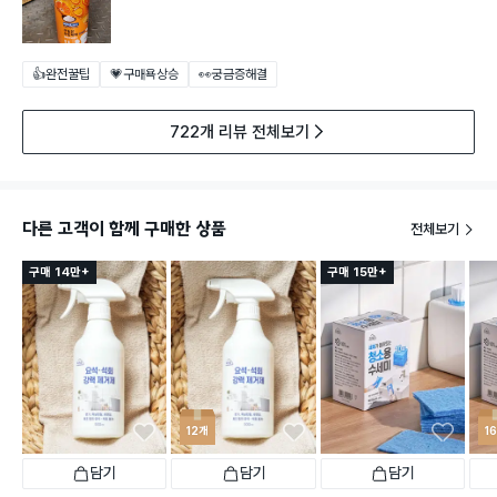
👍완전꿀팁
💗구매욕상승
👀궁금증해결
722개 리뷰 전체보기
다른 고객이 함께 구매한 상품
전체보기
구매 14만+
구매 15만+
12개
1
담기
담기
담기