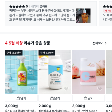
5
세척력
좋아요
별점 5점
별점 5
펌핑하는 부분 세정력보다 통때문에 샀어요 세제는 다
재구매
른거 리필해서 쓰는데 통이 너무 편리하고 많이 들어가
도 빠
고 공간 덜 차지해서요 세제는 보통입니다 거품 그렇게
니다 
풍성하지도 않고 딱 가격만큼인데 브릴랑 세제 예전에
니다.
벚꽃분홍색도 입고되면 살 예정이예요-!
4.5점 이상
리뷰가 좋은 상품
전체보기
구매 2.5만+
구매 1.1만+
담기
담기
담기
3,000
2,000
3,000
3,0
원
원
원
홈스타 3X 폼타입 락스와세
베이킹소다 용기 타입 500
용기형 구연산 500 g
홈스