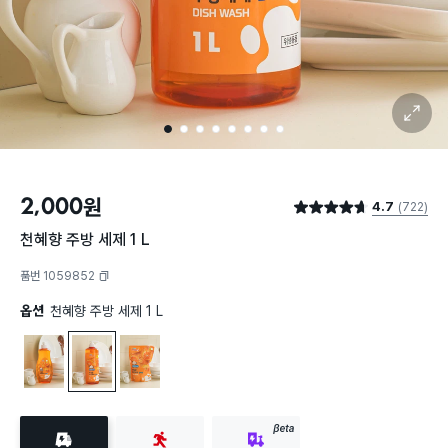
확대 보기
1
2
3
4
5
6
7
8
2,000
원
4.7
(722)
별점 4.7점
천혜향 주방 세제 1 L
품번 1059852
복사하기
옵션
천혜향 주방 세제 1 L
천혜향 주방 세제 500 ml
천혜향 주방 세제 1 L
천혜향 주방 세제 리필 타입 1 L
BETA