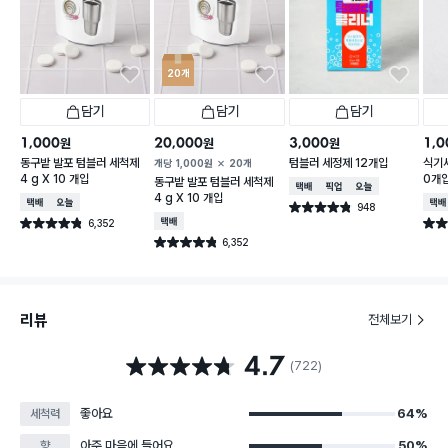
20개
담기
담기
담기
1,000
20,000
3,000
1,0
원
원
원
동구밭 발포 텀블러 세척제
텀블러 세정제 12개입
식기세
개당
1,000
원
20개
4 g X 10 개입
0개입
동구밭 발포 텀블러 세척제
택배배송
매장픽업
오늘배송
4 g X 10 개입
택배배송
오늘배송
택배
948
별점 4.8점
건 작성
6,352
택배배송
별점 4.8점
별점 
건 작성
6,352
별점 4.8점
건 작성
리뷰
전체보기
4.7
별점 4.7점
(722)
좋아요
64%
세척력
아주 마음에 들어요
50%
향