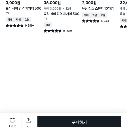
3,000
36,000
2,000
32,
원
원
원
요석 석회 강력 제거제 500
욕실 청소 스펀지 10개입
개당
3,000
원
12개
개당
ml
요석 석회 강력 제거제 500
욕실 
택배배송
매장픽업
오늘배송
ml
택배배송
매장픽업
오늘배송
6,743
택배
별점 4.8점
건 작성
9,999+
택배배송
별점 4.7점
별점 
건 작성
9,999+
별점 4.7점
건 작성
구매하기
1,002
29