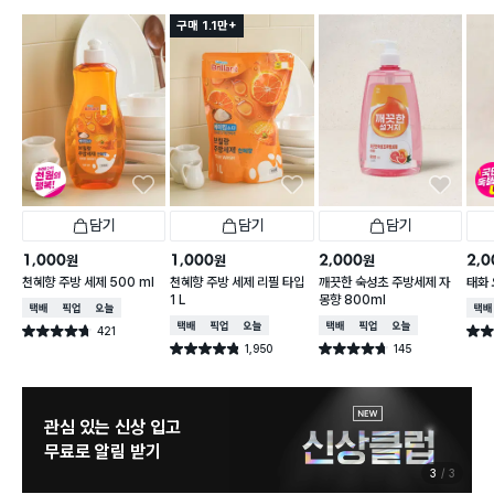
구매 1.1만+
담기
담기
담기
1,000
1,000
2,000
2,0
원
원
원
천혜향 주방 세제 500 ml
천혜향 주방 세제 리필 타입
깨끗한 숙성초 주방세제 자
태화 
1 L
몽향 800ml
택배배송
매장픽업
오늘배송
택배
택배배송
매장픽업
오늘배송
택배배송
매장픽업
오늘배송
421
별점 4.7점
별점 
건 작성
1,950
145
별점 4.8점
별점 4.7점
건 작성
건 작성
관심 있는 신상 입고
무료로 알림 받기
3
3