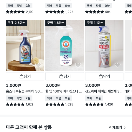
제 (후레쉬향)
g
파인 
택배배송
매장픽업
오늘배송
택배배송
매장픽업
오늘배송
택배배송
매장픽업
오늘배송
택배
2,190
1,224
904
별점 4.9점
별점 4.9점
별점 4.9점
별점 
건 작성
건 작성
건 작성
구매 2.8만+
구매 1.8만+
구매 1.1만+
담기
담기
담기
3,000
3,000
3,000
3,0
원
원
원
홈스타 욕실을 부탁해 500
한 입 100% 베이킹소다 수
산도깨비 에어컨 세정제 33
태화 
ml
400ml
0 ml
택배배송
매장픽업
오늘배송
택배배송
매장픽업
오늘배송
택배배송
오늘배송
택배
1,632
1,625
1,420
별점 4.8점
별점 4.8점
별점 4.8점
별점 
건 작성
건 작성
건 작성
다른 고객이 함께 본 상품
전체보기