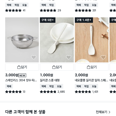
만 아주 센 불에 오래 두는 것보다는 재료를 섞거나 소
택배배송
매장픽업
오늘배송
택배배송
매장픽업
택배배송
매장픽업
오늘배송
택배
스를 정리하는 용도로 사용하는 것이 더 잘 맞는 것 같
41
29
331
별점 5.0점
별점 5.0점
별점 4.9점
별점 
습니다.
건 작성
건 작성
건 작성
구매 5만+
구매 1.4만+
구매
무엇보다 가격 대비 만족도가 정말 높았어요. 다이소 제
품이라 부담 없이 구매할 수 있는데 실용성은 기대 이상
이었습니다. 하나쯤 있으면 요리할 때 은근히 손이 자주
가는 아이템이라 주방 필수템이라고 해도 과언이 아니
네요. 가성비 좋은 실리콘 주걱을 찾고 계신다면 다이소
네오플램 실리콘 알뜰주걱을 한 번 사용해 보시는 걸 추
천드립니다. 저처럼 한 번 써보면 왜 많은 분들이 알뜰
주걱을 찾는지 바로 이해하게 될 만큼 만족스러운 제품
이었습니다.
담기
담기
담기
3,000
1,000
2,000
2,0
원
원
원
NEW
스테인리스 304 양수 타공
실리콘 스푼 대형
네오플램 실리콘 일자 스패
네오
채반 19 cm
츌러
택배배송
택배배송
매장픽업
오늘배송
택배배송
매장픽업
오늘배송
택배
13
2,685
1,431
별점 4.9점
별점 4.8점
별점 4.8점
별점 
건 작성
건 작성
건 작성
다른 고객이 함께 본 상품
전체보기