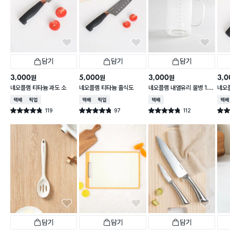
담기
담기
담기
3,000
5,000
3,000
3,0
원
원
원
네오플램 티타늄 과도 소
네오플램 티타늄 홀식도
네오플램 내열유리 물병 1.1
네오
L
택배배송
매장픽업
택배배송
매장픽업
택배배송
택배
119
97
112
별점 4.8점
별점 4.8점
별점 4.8점
별점 
건 작성
건 작성
건 작성
담기
담기
담기