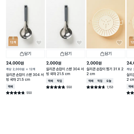
12개
1
담기
담기
담기
24,000
2,000
2,000
24,
원
원
원
실리콘 손잡이 스텐 304 서
실리콘 손잡이 찜기 31 X 2
개당
2,000
원
12개
개당
빙 국자 21.5 cm
2 cm
실리콘 손잡이 스텐 304 서
실리콘
빙 국자 21.5 cm
2 c
택배배송
매장픽업
택배배송
매장픽업
오늘배송
택배배송
550
1,153
택배
별점 4.8점
별점 4.7점
건 작성
건 작성
550
별점 4.8점
별점 
건 작성