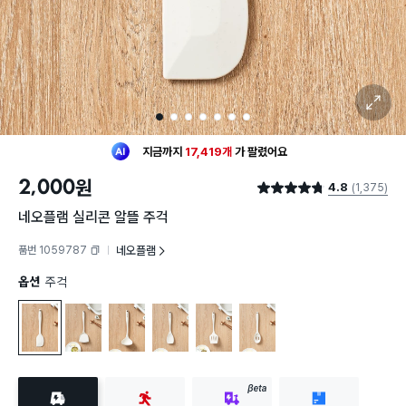
확대 보기
최근 한달
1,388명
이
구매했어요
1
2
3
4
5
6
7
지금까지
17,419개
가
팔렸어요
30대 여성
이 가장 많이
구매했어요
최근 한달
1,388명
이
구매했어요
2,000
원
4.8
(1,375)
지금까지
17,419개
가
팔렸어요
별점 4.8점
30대 여성
이 가장 많이
구매했어요
네오플램 실리콘 알뜰 주걱
품번 1059787
네오플램
복사하기
옵션
주걱
주걱
뒤집개
국자
스패츌러
타공뒤집개
타공스푼
BETA