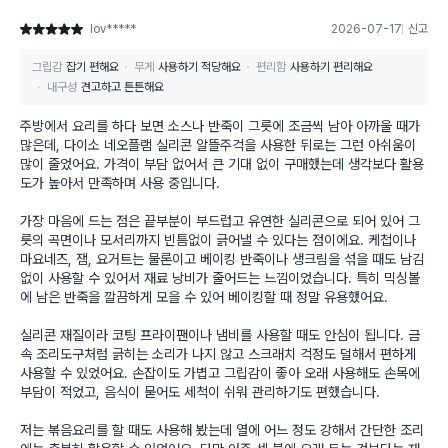
lov*****
2026-07-17
신고
별점 5점
그립감
잡기 편해요
무게
사용하기 적당해요
편리함
사용하기 편리해요
내구성
견고하고 튼튼해요
주방에서 요리를 하다 보면 소스나 반죽이 그릇에 조금씩 남아 아까울 때가
많은데, 다이소 네오플램 실리콘 알뜰주걱을 사용한 뒤로는 그런 아쉬움이
많이 줄었어요. 가격이 부담 없어서 큰 기대 없이 구매했는데 생각보다 활용
도가 높아서 만족하며 사용 중입니다.
가장 마음에 드는 점은 끝부분이 부드럽고 유연한 실리콘으로 되어 있어 그
릇의 곡면이나 모서리까지 빈틈없이 긁어낼 수 있다는 점이에요. 케첩이나
마요네즈, 잼, 요거트는 물론이고 베이킹 반죽이나 생크림을 섞을 때도 남김
없이 사용할 수 있어서 재료 낭비가 줄어드는 느낌이었습니다. 특히 믹싱볼
에 남은 반죽을 깔끔하게 모을 수 있어 베이킹할 때 정말 유용했어요.
실리콘 재질이라 코팅 프라이팬이나 냄비를 사용할 때도 안심이 됩니다. 금
속 조리도구처럼 긁히는 소리가 나지 않고 스크래치 걱정도 덜해서 편하게
사용할 수 있었어요. 손잡이도 가볍고 그립감이 좋아 오래 사용해도 손목에
부담이 적었고, 음식이 묻어도 세척이 쉬워 관리하기도 편했습니다.
저는 볶음요리를 할 때도 사용해 봤는데 열에 어느 정도 강해서 간단한 조리