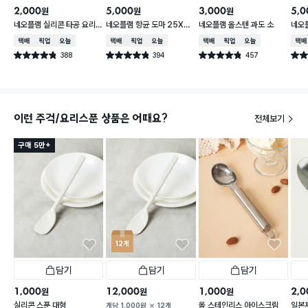
2,000
5,000
3,000
5,0
원
원
원
네오플램 실리콘 타공 요리
네오플램 항균 도마 25X3
네오플램 올스텐 과도 소
네오
스푼
6cm
기 원형
택배배송
매장픽업
오늘배송
택배배송
매장픽업
오늘배송
택배배송
매장픽업
오늘배송
택배
388
394
457
별점 4.8점
별점 4.8점
별점 4.8점
별점 
건 작성
건 작성
건 작성
이런 주걱/요리스푼 상품은 어때요?
전체보기
구매 5만+
12개
담기
담기
담기
1,000
12,000
1,000
2,0
원
원
원
실리콘 스푼 대형
올 스테인리스 아이스크림
일본
개당
1,000
원
12개