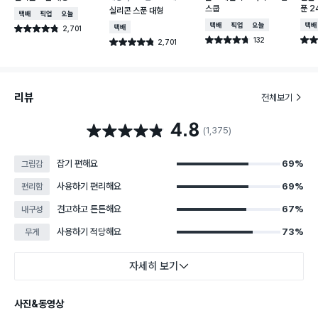
스쿱
푼 2
실리콘 스푼 대형
택배배송
매장픽업
오늘배송
택배배송
매장픽업
오늘배송
택배
2,701
택배배송
별점 4.8점
건 작성
132
별점 4.7점
별점 
2,701
별점 4.8점
건 작성
건 작성
리뷰
전체보기
4.8
별점 4.8점
(1,375)
잡기 편해요
69%
그립감
사용하기 편리해요
69%
편리함
견고하고 튼튼해요
67%
내구성
사용하기 적당해요
73%
무게
자세히 보기
사진&동영상