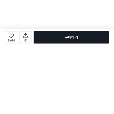
구매하기
5,094
151
로그인
온라인 다이소몰 1599-2211
온라인 다이소몰
다이소 매장 1522-4400
다이소 매장
평일 09:00 ~ 18:00
평일 09:00 ~ 18:00
주문조회
매장 상품 찾기
취소/교환/반품 신청
매장 위치 찾기
공지사항
1:1 문의
FAQ
고객센터
1:1 문의
제휴문의