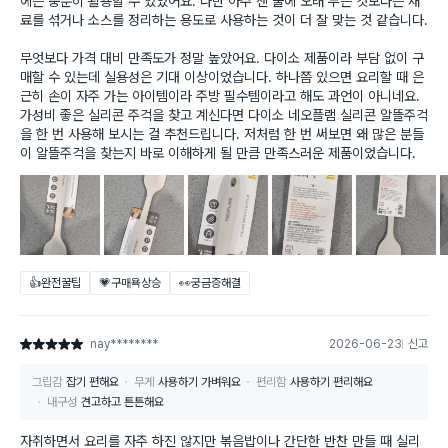
에는 충분히 활용할 수 있었어요. 다만 아주 센 불에 오래 두는 것보다는 재
료를 섞거나 소스를 정리하는 용도로 사용하는 것이 더 잘 맞는 것 같습니다.
무엇보다 가격 대비 만족도가 정말 높았어요. 다이소 제품이라 부담 없이 구
매할 수 있는데 실용성은 기대 이상이었습니다. 하나쯤 있으면 요리할 때 은
근히 손이 자주 가는 아이템이라 주방 필수템이라고 해도 과언이 아니네요.
가성비 좋은 실리콘 주걱을 찾고 계신다면 다이소 네오플램 실리콘 알뜰주걱
을 한 번 사용해 보시는 걸 추천드립니다. 저처럼 한 번 써보면 왜 많은 분들
이 알뜰주걱을 찾는지 바로 이해하게 될 만큼 만족스러운 제품이었습니다.
👍완전꿀팁
💗구매욕상승
👀궁금증해결
nay********
2026-06-23
신고
별점 5점
그립감
잡기 편해요
무게
사용하기 가벼워요
편리함
사용하기 편리해요
내구성
견고하고 튼튼해요
자취하면서 요리를 자주 하진 않지만 볶음밥이나 간단한 반찬 만들 때 실리