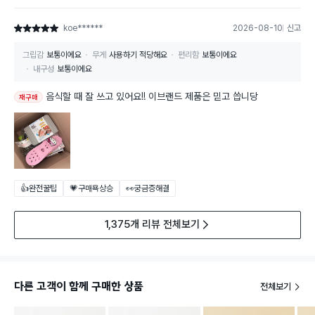
koe******
2026-08-10
신고
별점 5점
그립감
보통이에요
무게
사용하기 적당해요
편리함
보통이에요
내구성
보통이에요
음식할 때 잘 쓰고 있어요!! 이브랜드 제품은 믿고 씁니당
재구매
👍완전꿀팁
💗구매욕상승
👀궁금증해결
1,375개 리뷰 전체보기
다른 고객이 함께 구매한 상품
전체보기