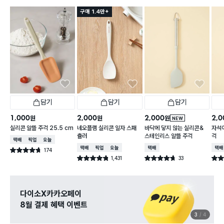
구매 1.4만+
담기
담기
담기
1,000
2,000
2,000
2,0
원
원
원
NEW
실리콘 알뜰 주걱 25.5 cm
네오플램 실리콘 일자 스패
바닥에 닿지 않는 실리콘＆
자석이
츌러
스테인리스 알뜰 주걱
걱
택배배송
매장픽업
오늘배송
택배배송
매장픽업
오늘배송
택배배송
택배
174
별점 4.7점
건 작성
1,431
33
별점 4.8점
별점 4.7점
별점 
건 작성
건 작성
다이소X카카오페이
8월 결제 혜택 이벤트
3
4