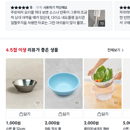
5
무게
사용하기 적당해요
별점 5점
별점 5
주방에서 요리를 하다 보면 소스나 반죽이 그릇에 조금
자취하
씩 남아 아까울 때가 많은데, 다이소 네오플램 실리콘
한 반찬
알뜰주걱을 사용한 뒤로는 그런 아쉬움이 많이 줄었어
서 구
10
요. 가격이 부담 없어서 큰 기대 없이 구매했는데 생각
보다 활용도가 높아서 만족하며 사용 중입니다.
생각보
라이팬
가장 마음에 드는 점은 끝부분이 부드럽고 유연한 실리
낼 수 
콘으로 되어 있어 그릇의 곡면이나 모서리까지 빈틈없
기 편했
4.5점 이상
리뷰가 좋은 상품
전체보기
이 긁어낼 수 있다는 점이에요. 케첩이나 마요네즈, 잼,
알뜰하
요거트는 물론이고 베이킹 반죽이나 생크림을 섞을 때
도 남김없이 사용할 수 있어서 재료 낭비가 줄어드는 느
실리콘
낌이었습니다. 특히 믹싱볼에 남은 반죽을 깔끔하게 모
적고 세
을 수 있어 베이킹할 때 정말 유용했어요.
념이 
실리콘 재질이라 코팅 프라이팬이나 냄비를 사용할 때
다만 생
도 안심이 됩니다. 금속 조리도구처럼 긁히는 소리가 나
서 큰 
지 않고 스크래치 걱정도 덜해서 편하게 사용할 수 있었
같아요.
어요. 손잡이도 가볍고 그립감이 좋아 오래 사용해도 손
오히려
목에 부담이 적었고, 음식이 묻어도 세척이 쉬워 관리하
기도 편했습니다.
전체적
담기
담기
담기
손이 가
저는 볶음요리를 할 때도 사용해 봤는데 열에 어느 정도
1,000
2,000
2,000
5,0
원
원
원
강해서 간단한 조리에는 충분히 활용할 수 있었어요. 다
스텐 볼 12cm
아트 믹싱 볼
클리어 바가지 채반
스텐 