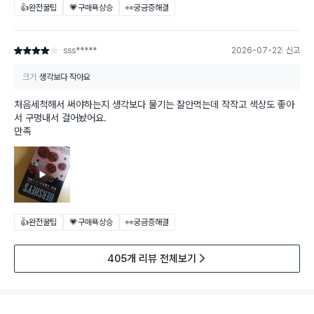
👍완전꿀팁
💗구매욕상승
👀궁금증해결
sss*****
2026-07-22
신고
별점 4점
크기
생각보다 작아요
처음세척해서 써야하는지 생각보다 물기는 잘안먹는데 작작고 색상도 좋아
서 구멍내서 걸어놨어요.
만족
👍완전꿀팁
💗구매욕상승
👀궁금증해결
405개 리뷰 전체보기