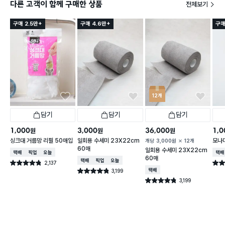
다른 고객이 함께 구매한 상품
전체보기
구매 2.5만+
구매 4.6만+
구매
12개
담기
담기
담기
1,000
3,000
36,000
1,0
원
원
원
싱크대 거름망 리필 50매입
일회용 수세미 23X22cm
모나미
개당
3,000
원
12개
60매
일회용 수세미 23X22cm
택배배송
매장픽업
오늘배송
택배
60매
택배배송
매장픽업
오늘배송
2,137
별점 4.8점
별점 
건 작성
3,199
택배배송
별점 4.8점
건 작성
3,199
별점 4.8점
건 작성