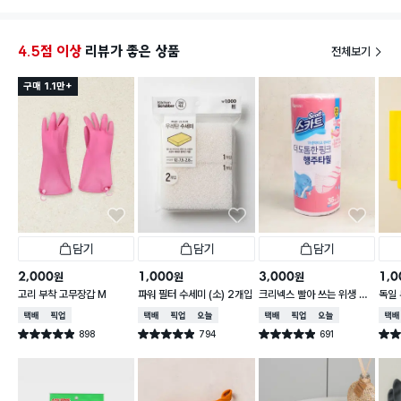
4.5점 이상
리뷰가 좋은 상품
전체보기
구매 1.1만+
담기
담기
담기
2,000
1,000
3,000
1,0
원
원
원
고리 부착 고무장갑 M
파워 필터 수세미 (소) 2개입
크리넥스 빨아 쓰는 위생 행
독일 
주 핑크 레벨5 36매
택배배송
매장픽업
택배배송
매장픽업
오늘배송
택배배송
매장픽업
오늘배송
택배
898
794
691
별점 4.9점
별점 4.9점
별점 4.9점
별점 
건 작성
건 작성
건 작성