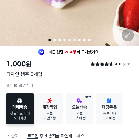
확대 보기
1
2
3
4
5
6
7
8
9
최근 한달
204명
이
구매했어요
20대 여성
이 가장 많이
구매했어요
1,000
원
최근 한달
204명
이
구매했어요
4.6
(405)
별점 4.6점
20대 여성
이 가장 많이
구매했어요
디자인 행주 3개입
품번 1059741
복사하기
BETA
택배배송
매장픽업
오늘배송
대량주문
평균 3일 이내
오늘
오늘
8/18(화)
도착예정
픽업가능
도착예정
도착예정
배송지
로그인
후 배송지를 확인해 보세요.