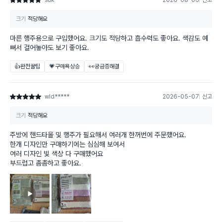
suk*****
2026-08-06
신고
별점 5점
크기
적당해요
마른 행주용으로 구입했어요. 크기도 적당하고 흡수력도 좋아요. 색감도 예
뻐서 걸어놓아도 보기 좋아요.
👍완전꿀팁
💗구매욕상승
👀궁금증해결
wld*****
2026-05-07
신고
별점 5점
크기
적당해요
주방에 핸드타올 및 행주가 필요해서 여러개 한꺼번에 주문했어요.
한개 디자인만 구매하기에는 심심해 보여서
여러 디자인 빛 색상 다 구매했어요
부드럽고 촘촘하고 좋아요.