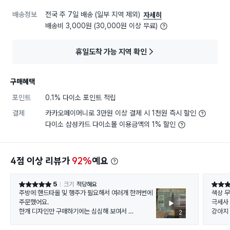
배송정보
전국 주 7일 배송 (일부 지역 제외)
자세히
배송비 3,000원 (30,000원 이상 무료)
휴일도착 가능 지역 확인
구매혜택
포인트
0.1% 다이소 포인트 적립
결제
카카오페이머니로 3만원 이상 결제 시 1천원 즉시 할인
다이소 삼성카드 다이소몰 이용금액의 1% 할인
4점 이상 리뷰가
92%
예요
5
크기
적당해요
별점 5점
별점 5
주방에 핸드타올 및 행주가 필요해서 여러개 한꺼번에
색상 
주문했어요.
극세사
한개 디자인만 구매하기에는 심심해 보여서
강아지
2
여러 디자인 빛 색상 다 구매했어요
부드럽고 촘촘하고 좋아요.