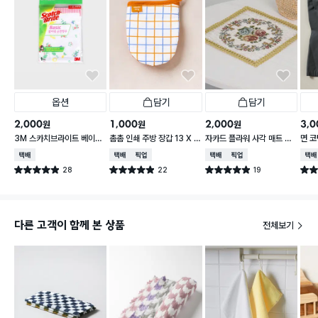
옵션
담기
담기
2,000
1,000
2,000
3,0
원
원
원
3M 스카치브라이트 베이직
촘촘 인쇄 주방 장갑 13 X 1
자카드 플라워 사각 매트 29
면 코
플라워 순면 행주
5 cm
X 29 cm 아이보리
형
택배배송
택배배송
매장픽업
택배배송
매장픽업
택배
28
22
19
별점 4.9점
별점 4.9점
별점 4.9점
별점 
건 작성
건 작성
건 작성
다른 고객이 함께 본 상품
전체보기