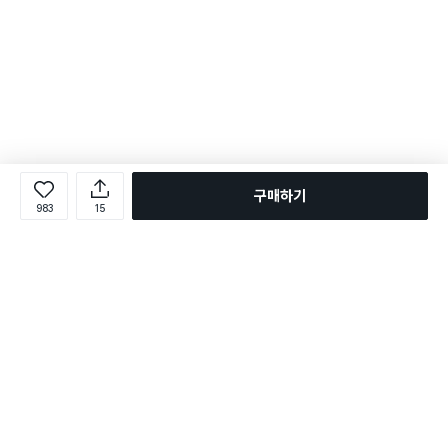
구매하기
983
15
로그인
온라인 다이소몰 1599-2211
온라인 다이소몰
다이소 매장 1522-4400
다이소 매장
평일 09:00 ~ 18:00
평일 09:00 ~ 18:00
주문조회
매장 상품 찾기
취소/교환/반품 신청
매장 위치 찾기
공지사항
1:1 문의