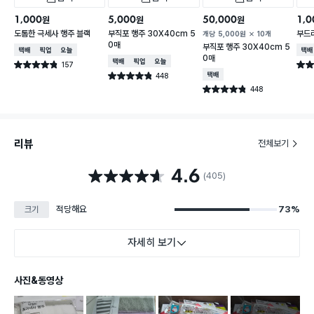
1,000
5,000
50,000
1,0
원
원
원
도톰한 극세사 행주 블랙
부직포 행주 30X40cm 5
부드
개당
5,000
원
10개
0매
부직포 행주 30X40cm 5
택배배송
매장픽업
오늘배송
택배
0매
택배배송
매장픽업
오늘배송
157
별점 4.8점
별점 
건 작성
448
택배배송
별점 4.8점
건 작성
448
별점 4.8점
건 작성
리뷰
전체보기
4.6
별점 4.6점
(405)
적당해요
73%
크기
자세히 보기
사진&동영상