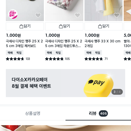
담기
담기
담기
1,000
1,000
1,000
5,0
원
원
원
극세사 디자인 행주 25 X 2
극세사 디자인 행주 25 X 2
극세사 행주 33 X 30 cm
빨아 
5 cm 3매입 체커보드
5 cm 3매입 하운드투스체
2개입
130
크
택배배송
매장픽업
택배배송
매장픽업
택배배송
매장픽업
택배
133
105
71
별점 4.7점
별점 4.8점
별점 4.8점
별점 
건 작성
건 작성
건 작성
다이소X카카오페이
8월 결제 혜택 이벤트
3
4
상품설명
리뷰
405