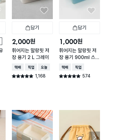
담기
담기
담기
바구니
장바구니
장바구니
장
원
원
원
2,000
1,000
2,000
유
휘어지는 말랑핏 저
휘어지는 말랑핏 저
내츄럴 직사각 손
장 용기 2 L 그레이
장 용기 900ml 스카
이형 1.5L
이블루
택배배송
매장픽업
오늘배송
택배배송
매장픽업
매장픽업
오늘배송
1,168
574
436
별점 4.9점
별점 4.9점
별점 4.9점
건 작성
건 작성
건 작