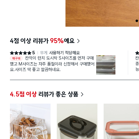
1
4점 이상 리뷰가
95%
예요
5
무게
사용하기 적당해요
별점 5점
별
칸막이 런치 도시락 S사이즈를 먼저 구매
칸
재구매
중
했고 M사이즈는 자주 품절이라 신청해서 구매했어
능
요.사이즈 딱 좋고 깔끔하네요.
4.5점 이상
리뷰가 좋은 상품