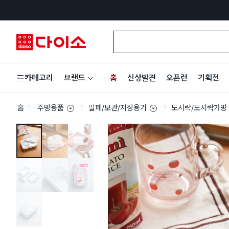
홈
신상발견
오픈런
기획전
카테고리
브랜드
홈
주방용품
밀폐/보관/저장용기
도시락/도시락가방