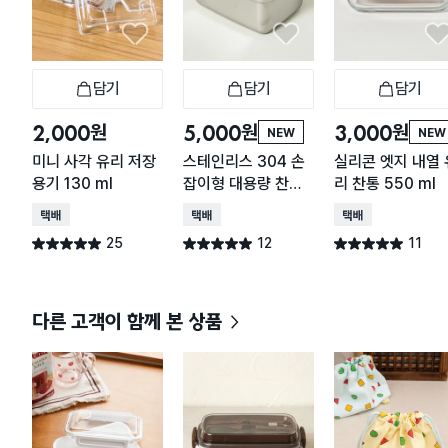
담기
담기
담기
장바구니
장바구니
장
원
원
원
2,000
5,000
3,000
NEW
NEW
미니 사각 유리 저장
스테인리스 304 손
실리콘 엣지 내열 
용기 130 ml
잡이형 대용량 찬통
리 찬통 550 ml
2.2 L
택배배송
택배배송
택배배송
25
12
11
별점 5.0점
별점 5.0점
별점 5.0점
건 작성
건 작성
건 작성
다른 고객이 함께 본 상품