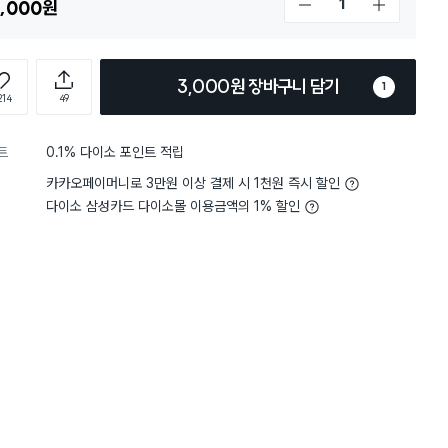
,000
원
개수 감소
개수 증가
3,000원 장바구니 담기
1
214
49
트
0.1% 다이소 포인트 적립
4
무게
사용하기 가벼워요
카카오페이머니로 3만원 이상 결제 시 1천원 즉시 할인
구매하는게 아니라 사이즈 두가지
다이소 삼성카드 다이소몰 이용금액의 1% 할인
전체보기
데 이건 사쥬가 많이 커요
2
좋네요