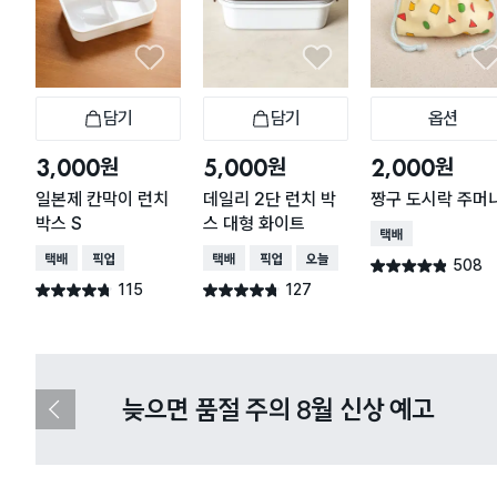
담기
담기
옵션
장바구니
장바구니
장바
원
원
원
3,000
5,000
2,000
일본제 칸막이 런치
데일리 2단 런치 박
짱구 도시락 주머
박스 S
스 대형 화이트
택배배송
택배배송
매장픽업
택배배송
매장픽업
오늘배송
508
별점 4.8점
건 작성
115
127
별점 4.7점
별점 4.7점
건 작성
건 작성
다이소X카카오페이 8월 결제 혜택 
이
전
슬
라
이