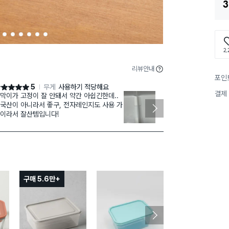
3
2
3
4
5
6
7
2,
리뷰안내
포인
5
무게
사용하기 적당해요
점 5점
별점 4점
결제
막이가 고정이 잘 안돼서 약간 아쉽긴한데..
눈으로 보고 
국산이 아니라서 좋구, 전자레인지도 사용 가
길래
이라서 잘산템입니다!
둘다 구매했는
S사쥬가 딱 
구매 5.6만+
구매 1.5만+