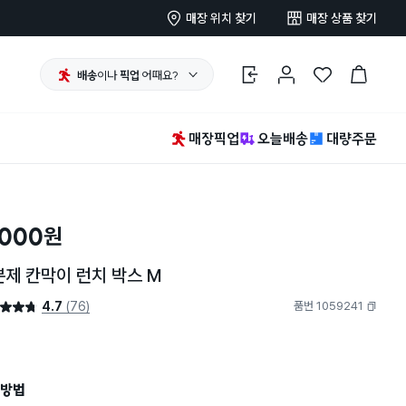
매장 위치 찾기
매장 상품 찾기
배송
이나
픽업
어때요?
로그인
마이페이지
찜 한 상품
장바구니
매장픽업
오늘배송
대량주문
,000
원
제 칸막이 런치 박스 M
4.7
(76)
품번 1059241
4.7점
복사하기
방법