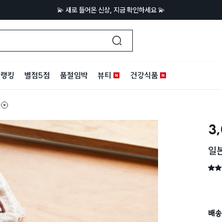
💫 새로 들어온 신상, 지금 확인하세요 💫
랭킹
별점5점
품절임박
뷰티
건강식품
3
일본
별점 
배송