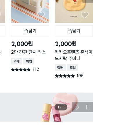
담기
담기
담기
구니
장바구니
장바구니
장
원
원
원
2,000
2,000
3,000
니
2단 간편 런치 박스
카카오프렌즈 춘식이
루니툰즈 도시락 
도시락 주머니
방
택배배송
매장픽업
택배배송
매장픽업
택배배송
112
별점 4.7점
건 작성
195
118
별점 4.9점
별점 4.8점
건 작성
건 작
이벤트
관심 
2
/
3
다
정
음
지
슬
라
이