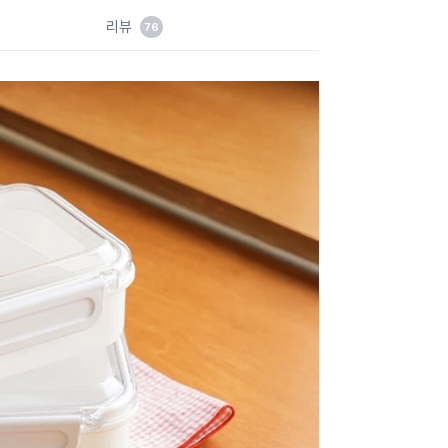
드
리뷰
76