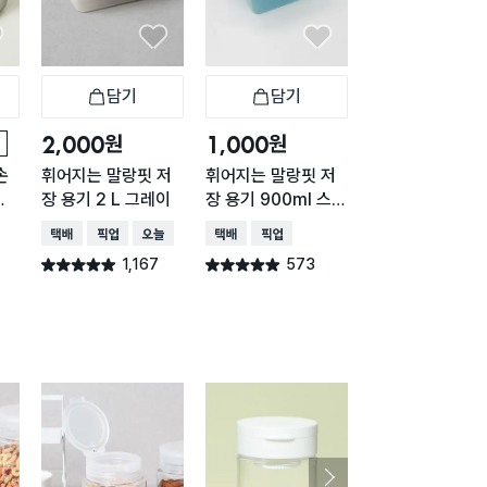
담기
담기
담기
바구니
장바구니
장바구니
장
원
원
원
2,000
1,000
2,000
손
휘어지는 말랑핏 저
휘어지는 말랑핏 저
내츄럴 직사각 손
통
장 용기 2 L 그레이
장 용기 900ml 스카
이형 1.5L
이블루
택배배송
매장픽업
오늘배송
택배배송
매장픽업
매장픽업
오늘배송
1,167
573
436
별점 4.9점
별점 4.9점
별점 4.9점
건 작성
건 작성
건 작