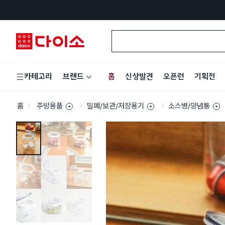
홈
신상발견
오픈런
기획전
카테고리
브랜드
홈
주방용품
밀폐/보관/저장용기
소스병/양념통