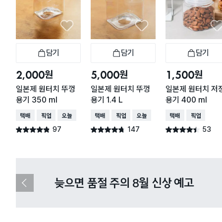
담기
담기
담기
장바구니
장바구니
장
원
원
원
2,000
5,000
1,500
일본제 원터치 뚜껑
일본제 원터치 뚜껑
일본제 원터치 저
용기 350 ml
용기 1.4 L
용기 400 ml
택배배송
매장픽업
오늘배송
택배배송
매장픽업
오늘배송
택배배송
매장픽업
97
147
53
별점 4.8점
별점 4.7점
별점 4.4점
건 작성
건 작성
건 작성
다이소X카카오페이 8월 결제 혜택 
이
전
슬
라
이