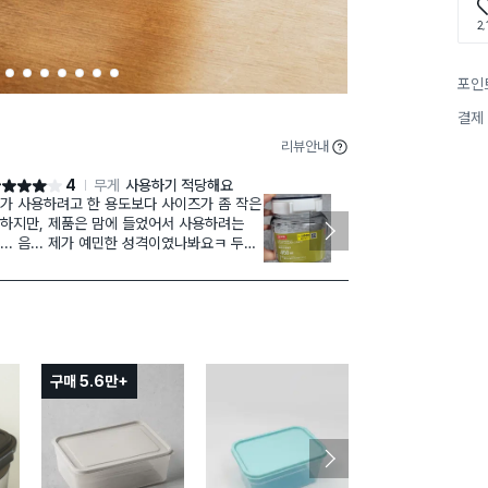
2,
3
4
5
6
7
8
9
포인
결제
리뷰안내
4
무게
사용하기 적당해요
점 4점
별점 5점
가 사용하려고 한 용도보다 사이즈가 좀 작은
일본제 원터치 뚜
하지만, 제품은 맘에 들었어서 사용하려는
29, 원터치
... 음... 제가 예민한 성격이였나봐요ㅋ 두껑
 케이스가 살짝 틀어져있는... 일직선?으로
일본제 제품과 
쁘게 정리해놓고 싶었는데, 두껑이 살짝 옆으
0ml 제품으로
 되어있어서 신경 쓰이네요~ 저만 그런거겠
근패드 통과 호
~ 아무튼 일단 사용해보는걸루요^^
는 2000원입
감이 있고 푸
뻑뻑한 감이 
가볍게 눌러지
구매 5.6만+
구매 1.5만+
니다.