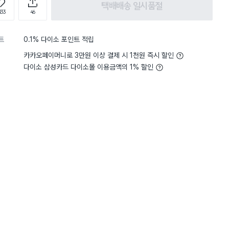
택배배송 일시품절
133
46
트
0.1% 다이소 포인트 적립
카카오페이머니로 3만원 이상 결제 시 1천원 즉시 할인
다이소 삼성카드 다이소몰 이용금액의 1% 할인
5
무게
사용하기 적당해요
5
무게
사용
별점 5점
껑 용기 850 ml 품번 10592
트리헛 바디스크럽이랑 호
곡물용기(약850 ml) 비교
서 뚜껑만 교체해줬는데 최
똑한 사람들리 왜이리 많은
3
국내 제품 비교입니다. 둘다 85
 구매했는데 트리헛 스크럽과 당
환되고 일본제는 3000원 국내
니다. 일본제가 더 두껍고 튼튼한
시버튼이 위에서 아래로 누르는데
있고 국내제품은 옆에서 누르는데
고 뚜껑이 팔랑하고 열리는 편입