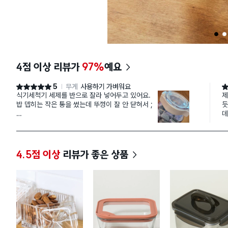
1
2
4점 이상 리뷰가
97%
예요
5
무게
사용하기 가벼워요
별점 5점
별
식기세척기 세제를 반으로 잘라 넣어두고 있어요.
제
밥 뎁히는 작은 통을 썼는데 뚜껑이 잘 안 닫혀서 ;
듯
데
눅눅해지거나 겉 비닐이 녹을 것 같아 찝찝하더군
과
요.
이
로
이건 잠그는 건 쉽게 되요. 열 때 조금 신경써야 합
죠
4.5점 이상
리뷰가 좋은 상품
니다만, 좋아요.
근데 이런걸로 쓰기에 만듦새가 넘 좋네요.
추가) 앗, 저는 350ml 통에 담아둔거예요. 850ml
아닙니다.