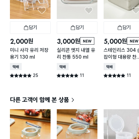
담기
담기
담기
장바구니
장바구니
장
원
원
원
2,000
3,000
5,000
NEW
NEW
미니 사각 유리 저장
실리콘 엣지 내열 유
스테인리스 304 
용기 130 ml
리 찬통 550 ml
잡이형 대용량 찬
2.2 L
택배배송
택배배송
택배배송
25
11
11
별점 5.0점
별점 5.0점
별점 5.0점
건 작성
건 작성
건 작성
다른 고객이 함께 본 상품