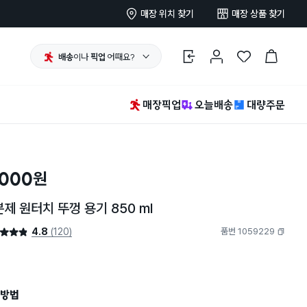
매장 위치 찾기
매장 상품 찾기
배송
이나
픽업
어때요?
로그인
마이페이지
찜 한 상품
장바구니
매장픽업
오늘배송
대량주문
,000
원
제 원터치 뚜껑 용기 850 ml
4.8
(120)
품번 1059229
4.8점
복사하기
방법