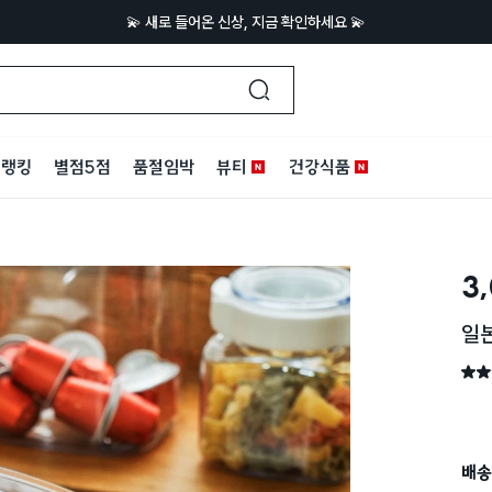
💫 새로 들어온 신상, 지금 확인하세요 💫
랭킹
별점5점
품절임박
뷰티
건강식품
3
일본
별점 
배송