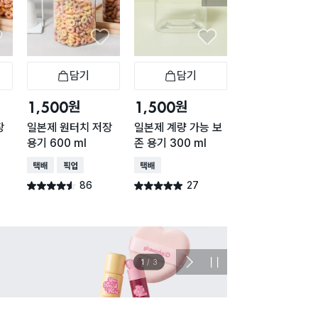
담기
담기
담기
바구니
장바구니
장바구니
장
원
원
원
1,500
1,500
1,500
장
일본제 원터치 저장
일본제 계량 가능 보
일본제 계량 가능
용기 600 ml
존 용기 300 ml
존 용기 500 ml
택배배송
매장픽업
택배배송
택배배송
86
27
53
별점 4.5점
별점 4.9점
별점 4.8점
건 작성
건 작성
건 작
이벤트
관심 
2
/
3
다
정
음
지
슬
라
이