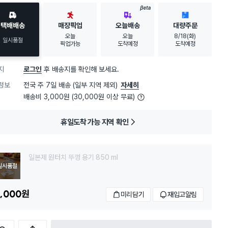
BETA
택배배송
매장픽업
오늘배송
대량주문
오늘
오늘
8/18(화)
일시품절
픽업가능
도착예정
도착예정
지
로그인
후 배송지를 확인해 보세요.
정보
전국 주 7일 배송 (일부 지역 제외)
자세히
배송비 3,000원 (30,000원 이상 무료)
휴일도착 가능 지역 확인
일본제 원터치 뚜껑 용기 850 ml
일시품절
,000
원
미리담기
재입고알림