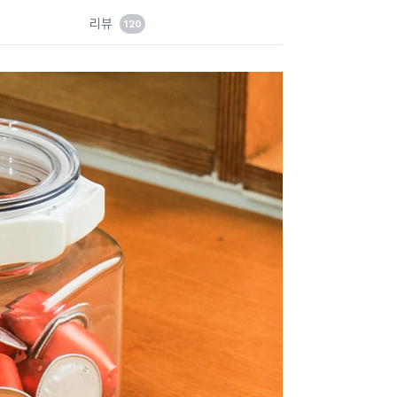
드
리뷰
120