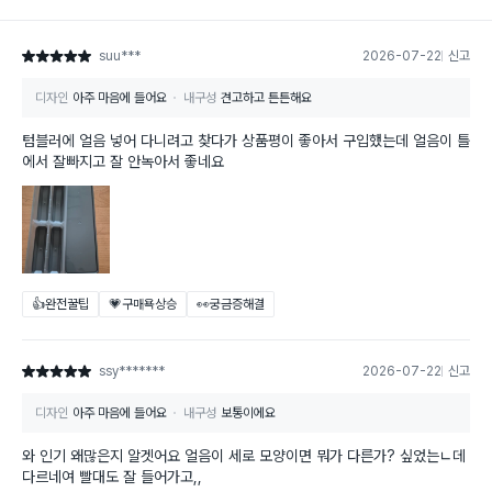
suu***
2026-07-22
신고
별점 5점
디자인
아주 마음에 들어요
내구성
견고하고 튼튼해요
텀블러에 얼음 넣어 다니려고 찾다가 상품평이 좋아서 구입했는데 얼음이 틀
에서 잘빠지고 잘 안녹아서 좋네요
👍완전꿀팁
💗구매욕상승
👀궁금증해결
ssy*******
2026-07-22
신고
별점 5점
디자인
아주 마음에 들어요
내구성
보통이에요
와 인기 왜많은지 알겟어요 얼음이 세로 모양이면 뭐가 다른가? 싶었는ㄴ데
다르네여 빨대도 잘 들어가고,,