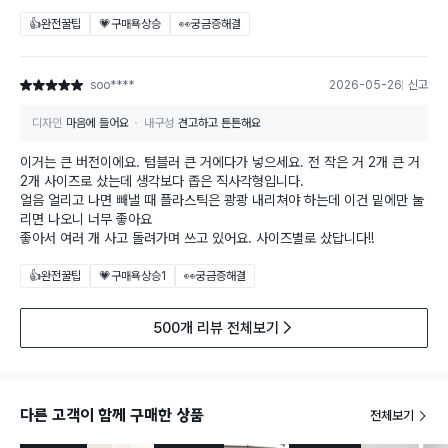
👍완전꿀팁
💗구매욕상승
👀궁금증해결
soo****
2026-05-26
신고
별점 5점
디자인
마음에 들어요
내구성
견고하고 튼튼해요
이거는 큰 버전이에요. 텀블러 큰 거에다가 넣으세요. 전 작은 거 2개 큰 거
2개 사이즈로 샀는데 생각보다 좁은 직사각형입니다.
얼음 얼리고 나면 빼낼 때 플라스틱은 쾅쾅 내리쳐야 하는데 이건 밑에만 눌
리면 나오니 너무 좋아요
좋아서 여러 개 사고 돌려가며 쓰고 있어요. 사이즈별로 샀답니다!!
👍완전꿀팁
💗구매욕상승
1
👀궁금증해결
500개 리뷰 전체보기
다른 고객이 함께 구매한 상품
전체보기