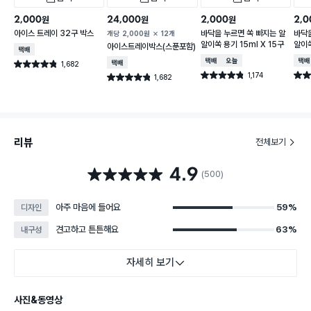
2,000
24,000
2,000
2,0
원
원
원
아이스 트레이 32구 박스
바닥을 누르면 쏙 빠지는 알
바닥을
개당
2,000
원
12개
알이쏙 용기 15ml X 15구
알이쏙
아이스트레이박스(스푼포함)
택배배송
택배배송
오늘배송
택배
1,682
택배배송
별점 4.8점
건 작성
1,174
별점 4.8점
별점 
1,682
별점 4.8점
건 작성
건 작성
리뷰
전체보기
4.9
별점 4.9점
(500)
아주 마음에 들어요
59%
디자인
견고하고 튼튼해요
63%
내구성
자세히 보기
사진&동영상