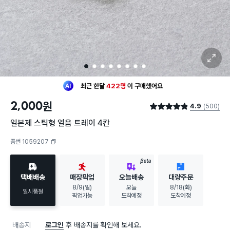
확대 보기
1
2
3
4
5
6
7
8
최근 한달
422명
이
구매했어요
30대 여성
이 가장 많이
구매했어요
최근 한달
422명
이
구매했어요
2,000
원
4.9
(500)
30대 여성
이 가장 많이
구매했어요
별점 4.9점
일본제 스틱형 얼음 트레이 4칸
품번 1059207
복사하기
BETA
택배배송
매장픽업
오늘배송
대량주문
8/9(일)
오늘
8/18(화)
일시품절
픽업가능
도착예정
도착예정
배송지
로그인
후 배송지를 확인해 보세요.