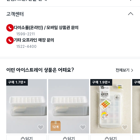
고객센터
다이소몰(온라인) / 모바일 상품권 문의
1599-2211
기타 오프라인 매장 문의
1522-4400
이런 아이스트레이 상품은 어때요?
전체보기
구매 1.7만+
구매 1.9만+
구매
12개
담기
담기
담기