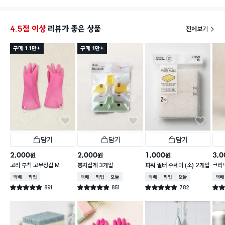
4.5점 이상
리뷰가 좋은 상품
전체보기
구매 1.1만+
구매 1만+
담기
담기
담기
2,000
2,000
1,000
3,0
원
원
원
고리 부착 고무장갑 M
봉지집게 3개입
파워 필터 수세미 (소) 2개입
크리넥
주 핑
택배배송
매장픽업
택배배송
매장픽업
오늘배송
택배배송
매장픽업
오늘배송
택배
891
851
782
별점 4.9점
별점 4.9점
별점 4.9점
별점 
건 작성
건 작성
건 작성