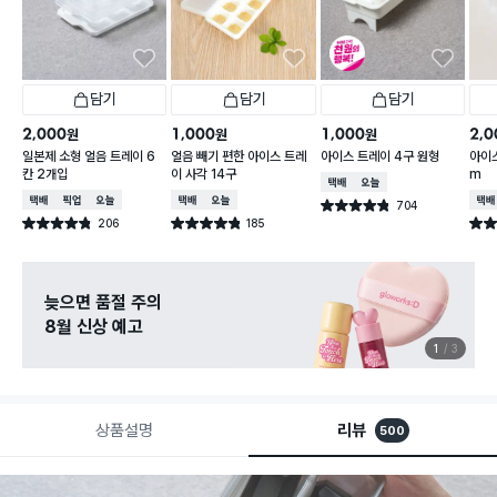
담기
담기
담기
2,000
1,000
1,000
2,0
원
원
원
일본제 소형 얼음 트레이 6
얼음 빼기 편한 아이스 트레
아이스 트레이 4구 원형
아이스
칸 2개입
이 사각 14구
m
택배배송
오늘배송
택배배송
매장픽업
오늘배송
택배배송
오늘배송
택배
704
별점 4.8점
건 작성
206
185
별점 4.8점
별점 4.8점
별점 
건 작성
건 작성
늦으면 품절 주의
8월 신상 예고
1
3
상품설명
리뷰
500