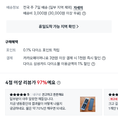
배송정보
전국 주 7일 배송 (일부 지역 제외)
자세히
배송비 3,000원 (30,000원 이상 무료)
휴일도착 가능 지역 확인
구매혜택
포인트
0.1% 다이소 포인트 적립
결제
카카오페이머니로 3만원 이상 결제 시 1천원 즉시 할인
다이소 삼성카드 다이소몰 이용금액의 1% 할인
4점 이상 리뷰가
97%
예요
5
내구성
견고하고 튼튼해요
별점 5점
별점 5
밑부분이 아주 말랑한 재질입니다.
재구매
지금 냉동중인데 결과물이 어떻게 나올지
크고 
궁금하네요. 물은 약 70%만 채우면 되네요.
1개만
요.