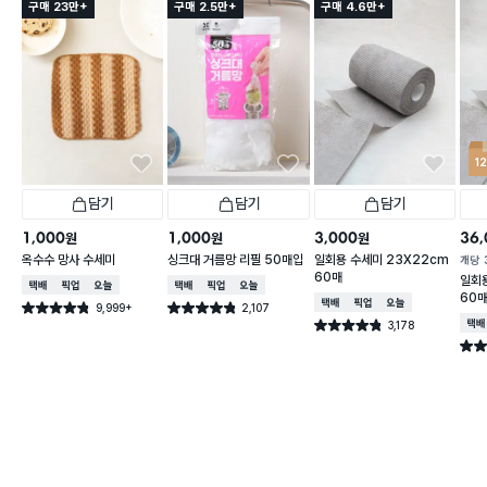
구매 23만+
구매 2.5만+
구매 4.6만+
1
담기
담기
담기
1,000
1,000
3,000
36,
원
원
원
옥수수 망사 수세미
싱크대 거름망 리필 50매입
일회용 수세미 23X22cm
개당
60매
일회용
택배배송
매장픽업
오늘배송
택배배송
매장픽업
오늘배송
60
택배배송
매장픽업
오늘배송
9,999+
2,107
별점 4.8점
별점 4.8점
건 작성
건 작성
3,178
택배
별점 4.8점
건 작성
별점 