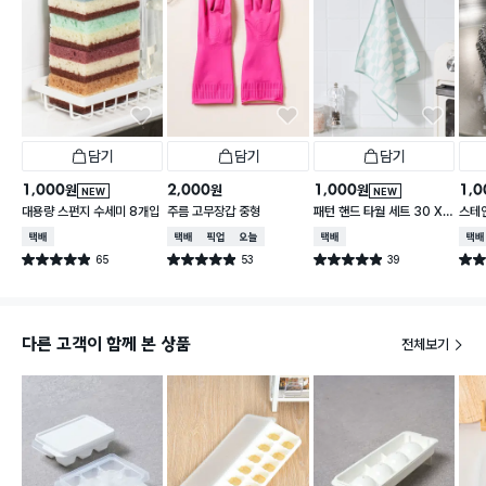
담기
담기
담기
1,000
2,000
1,000
1,0
원
원
원
NEW
NEW
대용량 스펀지 수세미 8개입
주름 고무장갑 중형
패턴 핸드 타월 세트 30 X
스테
30 cm 3개입
택배배송
택배배송
매장픽업
오늘배송
택배배송
택배
65
53
39
별점 4.9점
별점 4.9점
별점 4.9점
별점 
건 작성
건 작성
건 작성
다른 고객이 함께 본 상품
전체보기