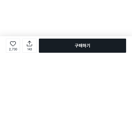
구매하기
2,730
143
로그인
온라인 다이소몰 1599-2211
온라인 다이소몰
다이소 매장 1522-4400
다이소 매장
평일 09:00 ~ 18:00
평일 09:00 ~ 18:00
주문조회
매장 상품 찾기
취소/교환/반품 신청
매장 위치 찾기
공지사항
1:1 문의
FAQ
고객센터
1:1 문의
제휴문의