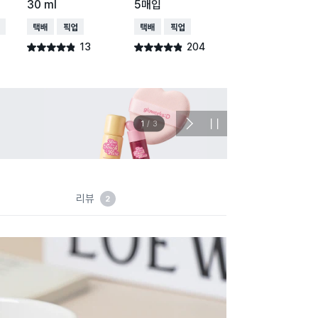
30 ml
5매입
4잔용 100매
배송
택배배송
매장픽업
택배배송
매장픽업
택배배송
매장픽업
오
13
204
636
별점 4.8점
별점 4.8점
별점 4.8점
건 작성
건 작성
건 작
이벤트
관심 
2
/
3
다
정
음
지
슬
라
이
드
리뷰
2