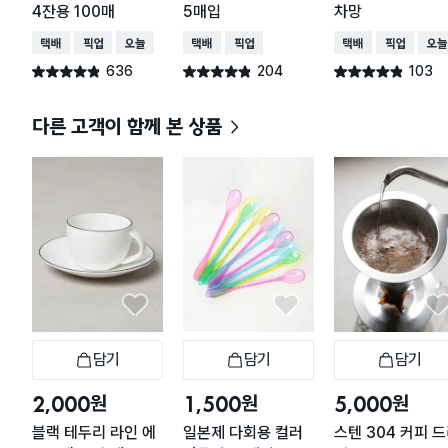
4잔용 100매
5매입
차망
택배배송
매장픽업
오늘배송
택배배송
매장픽업
택배배송
매장픽업
오늘
636
204
103
별점 4.8점
별점 4.8점
별점 4.8점
건 작성
건 작성
건 작성
다른 고객이 함께 본 상품
담기
담기
담기
장바구니
장바구니
장
원
원
원
2,000
1,500
5,000
블랙 테두리 라인 에
일본제 다회용 컬러
스텐 304 커피 