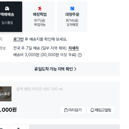
택배배송
매장픽업
대량주문
8/7(금)
8/14(금)
일시품절
픽업가능
도착예정
지
로그인
후 배송지를 확인해 보세요.
정보
전국 주 7일 배송 (일부 지역 제외)
자세히
배송비 3,000원 (30,000원 이상 무료)
휴일도착 가능 지역 확인
블랙 패턴 커피잔 세트 190 ml
일시품절
,000
원
미리담기
재입고알림