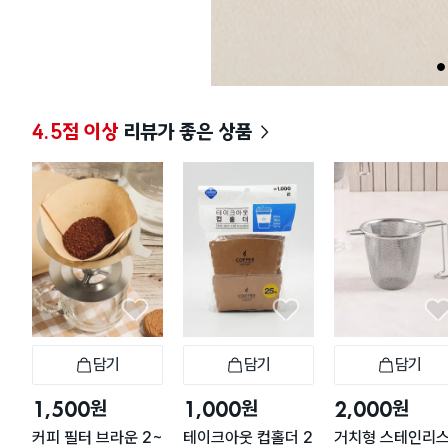
1
4.5점 이상
리뷰가 좋은 상품
담기
담기
담기
장바구니
장바구니
장
원
원
원
1,500
1,000
2,000
커피 필터 브라운 2~
테이크아웃 컵홀더 2
거치형 스테인리