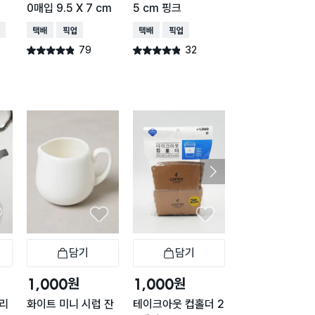
0매입 9.5 X 7 cm
5 cm 핑크
30 ml
배송
택배배송
매장픽업
택배배송
매장픽업
택배배송
매장픽업
79
32
13
별점 4.8점
별점 4.8점
별점 4.8점
건 작성
건 작성
건 작
담기
담기
담기
바구니
장바구니
장바구니
장
원
원
원
1,000
1,000
1,500
드리
화이트 미니 시럽 잔
테이크아웃 컵홀더 2
커피 필터 브라운