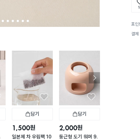
5
2
3
4
5
6
7
포인
결제
담기
담기
담기
바구니
장바구니
장바구니
장
원
원
원
1,500
2,000
1,000
스
일본제 차 우림팩 10
둥근형 도기 워머 9.
화이트 미니 시럽