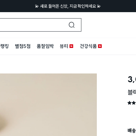
💫 새로 들어온 신상, 지금 확인하세요 💫
랭킹
별점5점
품절임박
뷰티
건강식품
3
블랙
별점 
배송