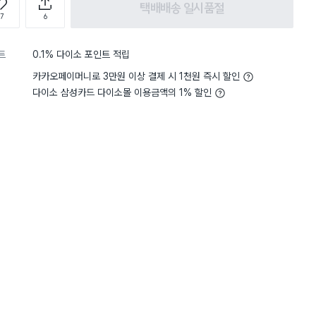
택배배송 일시품절
7
6
트
0.1% 다이소 포인트 적립
카카오페이머니로 3만원 이상 결제 시 1천원 즉시 할인
다이소 삼성카드 다이소몰 이용금액의 1% 할인
담기
담기
담기
바구니
장바구니
장바구니
장
원
원
원
1,000
5,000
2,000
 잔
커피 필터 덮개형 보
스텐 304 커피 드리
스텐커피 스푼 