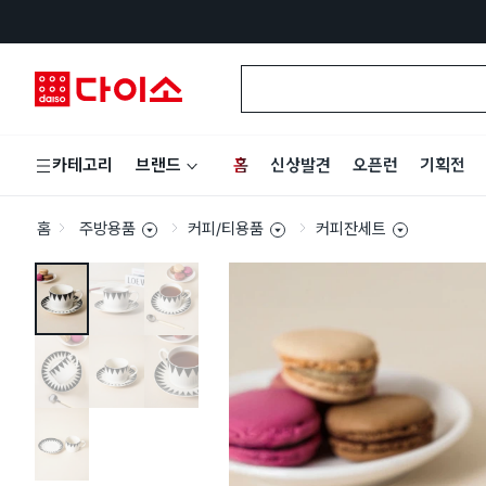
홈
신상발견
오픈런
기획전
카테고리
브랜드
홈
주방용품
커피/티용품
커피잔세트