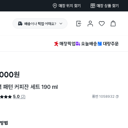
매장 위치 찾기
매장 상품 찾기
배송
이나
픽업
어때요?
로그인
마이페이지
찜 한 상품
장바구니
매장픽업
오늘배송
대량주문
,000
원
 패턴 커피잔 세트 190 ml
5.0
(2)
품번 1058932
5.0점
복사하기
방법