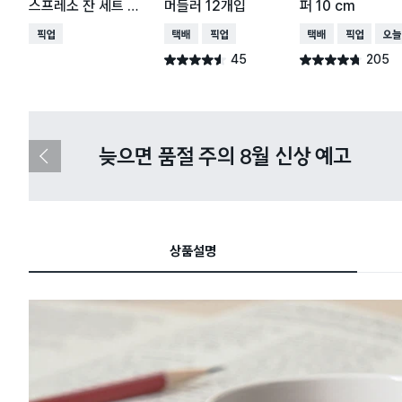
스프레소 잔 세트 70
머들러 12개입
퍼 10 cm
ml
매장픽업
택배배송
매장픽업
택배배송
매장픽업
오늘
45
205
별점 4.5점
별점 4.7점
건 작성
건 작성
다이소X카카오페이 8월 결제 혜택 
이
전
슬
라
이
드
상품설명