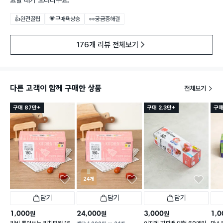
요할 때가 오더라구요.
👍완전꿀팁
💗구매욕상승
👀궁금증해결
176개 리뷰 전체보기
다른 고객이 함께 구매한 상품
전체보기
구매 87만+
구매 2.3만+
구매
24개
담기
담기
담기
1,000
24,000
3,000
1,0
원
원
원