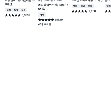
리빙 뽑아쓰는 키친타월 15
이지엔 지퍼백 대형 60매입
맘스
개당
1,000
원
24개
0매입
리빙 뽑아쓰는 키친타월 15
택배배송
매장픽업
오늘배송
택배
0매입
택배배송
매장픽업
오늘배송
2,268
별점 4.8점
별점 
건 작성
9,999+
택배배송
별점 4.9점
건 작성
9,999+
별점 4.9점
건 작성
45명 구매 중