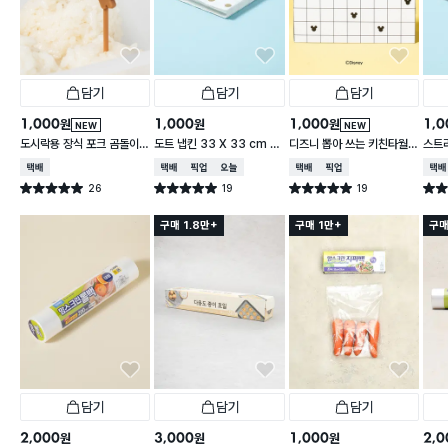
담기
담기
담기
1,000
1,000
1,000
1,0
원
원
원
NEW
NEW
도시락용 장식 포크 곰돌이 1
도트 냅킨 33 X 33 cm 1
디즈니 뽑아 쓰는 키친타월
스트라
0개입
5매입
2겹 150매입 체크
cm 
택배배송
택배배송
매장픽업
오늘배송
택배배송
매장픽업
택배
26
19
19
별점 5.0점
별점 5.0점
별점 5.0점
별점 
건 작성
건 작성
건 작성
구매 1.8만+
구매 1만+
구매
담기
담기
담기
2,000
3,000
1,000
2,0
원
원
원