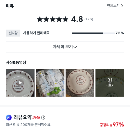
리뷰
전체보기
4.8
별점 4.8점
(176)
사용하기 편리해요
72%
편리함
자세히 보기
사진&동영상
31
고객 리뷰 
더보기
리뷰요약
ai
beta
97%
최근 리뷰 200개를 분석했어요.
긍정리뷰