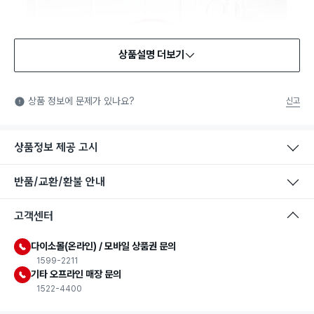
상품설명 더보기
식품용 기구
식품용 기구: 식품위생법에서 정한 규격에 따라 제조되어 식품 또
상품 정보에 문제가 있나요?
신고
는 식품첨가물에 사용할 수 있는 식품용기구라는 표시입니다.
상품정보 제공 고시
반품/교환/환불 안내
고객센터
다이소몰(온라인) / 모바일 상품권 문의
1599-2211
기타 오프라인 매장 문의
1522-4400