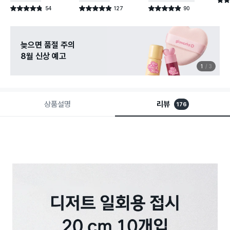
별점 
54
127
90
별점 4.8점
별점 4.9점
별점 4.9점
건 작성
건 작성
건 작성
늦으면 품절 주의
8월 신상 예고
1
3
상품설명
리뷰
176