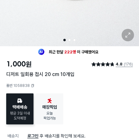
확대 보기
1
2
3
최근 한달
222명
이
구매했어요
30대 여성
이 가장 많이
구매했어요
1,000
원
4.8
(176)
최근 한달
222명
이
구매했어요
별점 4.8점
30대 여성
이 가장 많이
구매했어요
디저트 일회용 접시 20 cm 10개입
품번 1058838
복사하기
택배배송
매장픽업
평균 3일 이내
오늘
도착예정
픽업가능
배송지
로그인
후 배송지를 확인해 보세요.