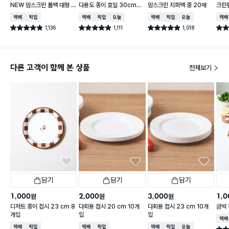
NEW 맘스크린 롤백 대형 2
다용도 종이 호일 30cmX
맘스크린 지퍼백 중 20매
크린랲
00매입
30m
매 3
택배배송
매장픽업
택배배송
매장픽업
오늘배송
택배배송
매장픽업
오늘배송
택배
1,136
1,111
1,018
별점 4.9점
별점 4.9점
별점 4.9점
별점 
건 작성
건 작성
건 작성
다른 고객이 함께 본 상품
전체보기
담기
담기
담기
1,000
2,000
3,000
1,0
원
원
원
디저트 종이 접시 23 cm 8
다회용 접시 20 cm 10개
다회용 접시 23 cm 10개
금박 
개입
입
입
택배
택배배송
매장픽업
택배배송
매장픽업
택배배송
매장픽업
오늘배송