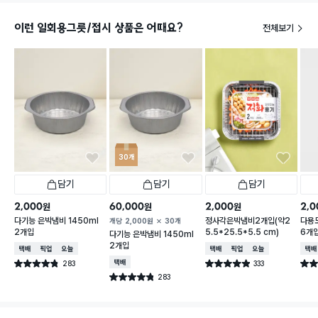
이런 일회용그릇/접시 상품은 어때요?
전체보기
30개
담기
담기
담기
2,000
60,000
2,000
2,0
원
원
원
다기능 은박냄비 1450ml
정사각은박냄비2개입(약2
다용도
개당
2,000
원
30개
2개입
5.5*25.5*5.5 cm)
6개
다기능 은박냄비 1450ml
2개입
택배배송
매장픽업
오늘배송
택배배송
매장픽업
오늘배송
택배
283
택배배송
333
별점 4.8점
별점 4.9점
별점 
건 작성
건 작성
283
별점 4.8점
건 작성