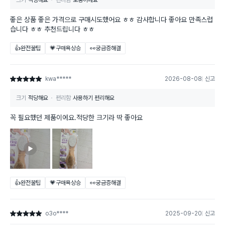
크기
적당해요
편리함
보통이에요
좋은 상품 좋은 가격으로 구매시도했어요 ㅎㅎ 감사합니다 좋아요 만족스럽
습니다 ㅎㅎ 추천드립니다 ㅎㅎ
👍완전꿀팁
💗구매욕상승
👀궁금증해결
kwa*****
2026-08-08
신고
별점 5점
크기
적당해요
편리함
사용하기 편리해요
꼭 필요했던 제품이에요.적당한 크기라 딱 좋아요
👍완전꿀팁
💗구매욕상승
👀궁금증해결
o3o****
2025-09-20
신고
별점 5점