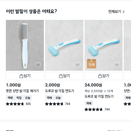
이런 발밀이 상품은 어때요?
전체보기
12개
담기
담기
담기
1,000
2,000
24,000
1,0
원
원
원
풋퀸 양면 발 각질 제거기
도루코 발 각질 면도기
양면
개당
2,000
원
12개
도루코 발 각질 면도기
택배배송
매장픽업
오늘배송
택배배송
오늘배송
택배
835
744
택배배송
별점 4.7점
별점 4.7점
별점 
건 작성
건 작성
744
별점 4.7점
건 작성