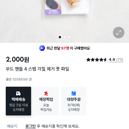
확대 보기
1
2
3
최근 한달
57명
이
구매했어요
2,000
원
4.6
(70)
별점 4.6점
우드 핸들 4 스텝 각질 제거 풋 파일
품번 1058698
복사하기
택배배송
매장픽업
대량주문
평균 3일 이내
오늘
8/18(화)
도착예정
픽업가능
도착예정
배송지
로그인
후 배송지를 확인해 보세요.