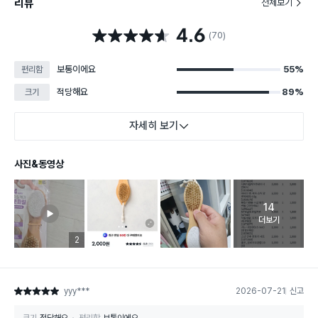
리뷰
전체보기
4.6
별점 4.6점
(70)
보통이에요
55%
편리함
적당해요
89%
크기
자세히 보기
사진&동영상
14
고객 리뷰 
더보기
리뷰 이미지 등록 개수
2
yyy***
2026-07-21
신고
별점 5점