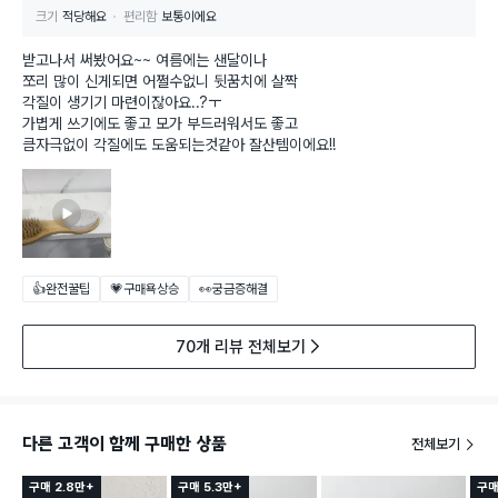
크기
적당해요
편리함
보통이에요
받고나서 써봤어요~~ 여름에는 샌달이나
쪼리 많이 신게되면 어쩔수없니 뒷꿈치에 살짝
각질이 생기기 마련이잖아요..?ㅜ
가볍게 쓰기에도 좋고 모가 부드러워서도 좋고
큼자극없이 각질에도 도움되는것같아 잘산템이에요!!
👍완전꿀팁
💗구매욕상승
👀궁금증해결
70개 리뷰 전체보기
다른 고객이 함께 구매한 상품
전체보기
구매 2.8만+
구매 5.3만+
구매