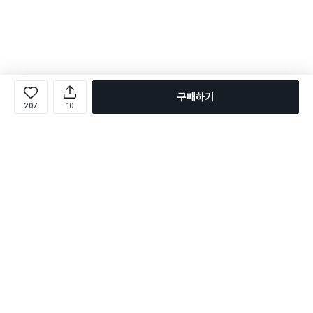
구매하기
207
10
로그인
온라인 다이소몰 1599-2211
온라인 다이소몰
다이소 매장 1522-4400
다이소 매장
평일 09:00 ~ 18:00
평일 09:00 ~ 18:00
주문조회
매장 상품 찾기
취소/교환/반품 신청
매장 위치 찾기
공지사항
1:1 문의
FAQ
고객센터
1:1 문의
제휴문의