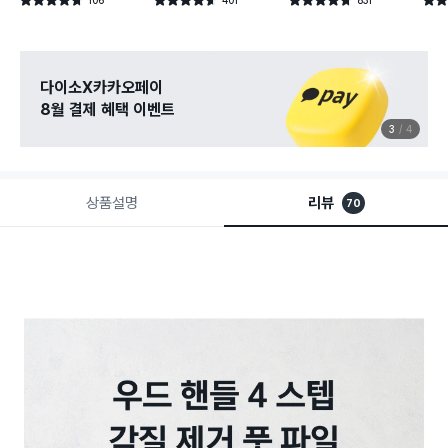
별점 4.7점
별점 4.6점
별점 4.7점
별점 
건 작성
건 작성
건 작성
다이소X카카오페이
8월 결제 혜택 이벤트
3
4
상품설명
리뷰
70