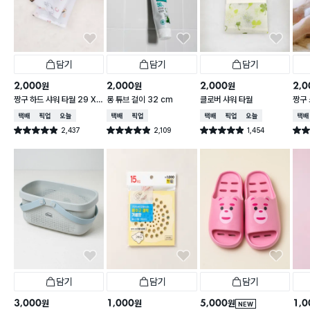
담기
담기
담기
2,000
2,000
2,000
2,0
원
원
원
짱구 하드 샤워 타월 29 X
롱 튜브 걸이 32 cm
클로버 샤워 타월
짱구 
95 cm
X 9
택배배송
매장픽업
오늘배송
택배배송
매장픽업
택배배송
매장픽업
오늘배송
택배
2,437
2,109
1,454
별점 4.9점
별점 4.9점
별점 4.9점
별점 
건 작성
건 작성
건 작성
담기
담기
담기
3,000
1,000
5,000
1,0
원
원
원
NEW