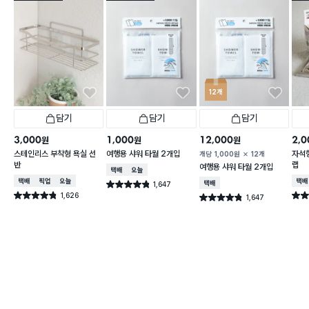
12개
담기
담기
담기
3,000
1,000
12,000
2,0
원
원
원
스테인리스 부착형 욕실 선
여행용 샤워 타월 2개입
자석형
개당
1,000
원
12개
반
랩
여행용 샤워 타월 2개입
택배배송
오늘배송
택배배송
매장픽업
오늘배송
택배
1,647
택배배송
별점 4.8점
건 작성
1,626
별점 4.8점
별점 
1,647
별점 4.8점
건 작성
건 작성