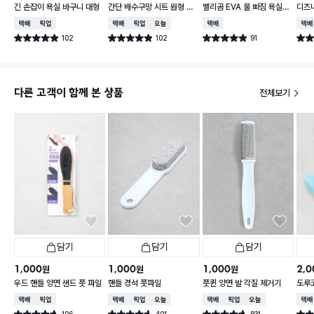
긴 손잡이 욕실 바구니 대형
간단 배수구망 시트 원형 중
벨리곰 EVA 물 빠짐 욕실화
디즈
형 15매입
260~280 mm
컵
택배배송
매장픽업
택배배송
매장픽업
오늘배송
택배배송
택배
102
102
91
별점 4.9점
별점 4.9점
별점 4.9점
별점 
건 작성
건 작성
건 작성
다른 고객이 함께 본 상품
전체보기
담기
담기
담기
1,000
1,000
1,000
2,0
원
원
원
우드 핸들 양면 샌드 풋 파일
핸들 경석 풋파일
풋퀸 양면 발 각질 제거기
도루코
택배배송
매장픽업
택배배송
매장픽업
오늘배송
택배배송
매장픽업
오늘배송
택배
106
401
831