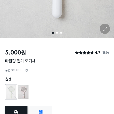
확대 보기
1
2
3
5,000
원
4.7
(189)
별점 4.7점
타원형 전기 모기채
품번 1058555
복사하기
옵션
회전형 전기 모기채
소형 전기 모기채