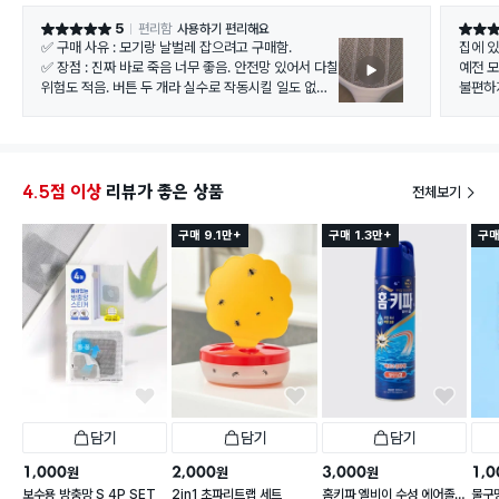
5
편리함
사용하기 편리해요
별점 5점
별점 5
✅ 구매 사유 : 모기랑 날벌레 잡으려고 구매함.
집에 
✅ 장점 : 진짜 바로 죽음 너무 좋음. 안전망 있어서 다칠
예전 
위험도 적음. 버튼 두 개라 실수로 작동시킬 일도 없음.
불편하
✅ 단점 : 일반적인 전기 모기채랑 사이즈 똑같긴 하지
이 딱 
만 부피가 커서 두기 애매함.
다. 진
✅ 재구매 의사 : 있음.
4.5점 이상
리뷰가 좋은 상품
전체보기
구매 9.1만+
구매 1.3만+
구매
담기
담기
담기
1,000
2,000
3,000
1,0
원
원
원
보수용 방충망 S 4P SET
2in1 초파리트랩 세트
홈키파 엘비이 수성 에어졸
물구