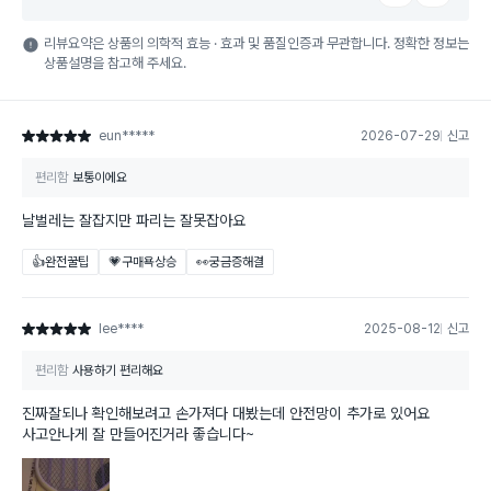
리뷰요약은 상품의 의학적 효능 · 효과 및 품질인증과 무관합니다. 정확한 정보는
상품설명을 참고해 주세요.
eun*****
2026-07-29
신고
별점 5점
편리함
보통이에요
날벌레는 잘잡지만 파리는 잘못잡아요
👍완전꿀팁
💗구매욕상승
👀궁금증해결
lee****
2025-08-12
신고
별점 5점
편리함
사용하기 편리해요
진짜잘되나 확인해보려고 손가져다 대봤는데 안전망이 추가로 있어요
사고안나게 잘 만들어진거라 좋습니다~