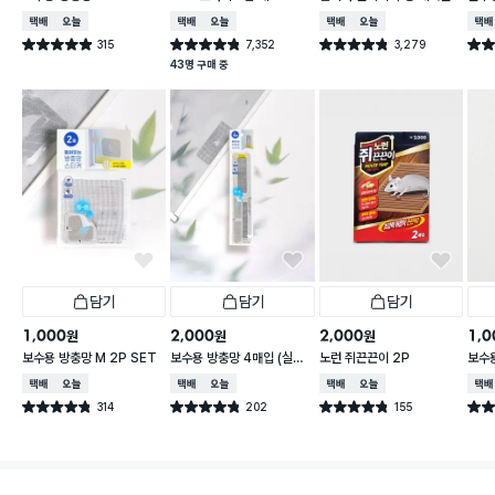
500 ml
택배배송
오늘배송
택배배송
오늘배송
택배배송
오늘배송
택배
315
7,352
3,279
별점 4.9점
별점 4.8점
별점 4.8점
별점 
건 작성
건 작성
건 작성
43명 구매 중
담기
담기
담기
1,000
2,000
2,000
1,0
원
원
원
보수용 방충망 M 2P SET
보수용 방충망 4매입 (실속
노런 쥐끈끈이 2P
보수용
형)
cm 
택배배송
오늘배송
택배배송
오늘배송
택배배송
오늘배송
택배
314
202
155
별점 4.8점
별점 4.8점
별점 4.8점
별점 
건 작성
건 작성
건 작성