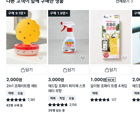
다른 고객이 함께 구매한 상품
전체보기
구매 9.1만+
구매 1.9만+
구매
담기
담기
담기
2,000
3,000
1,000
2,0
원
원
원
NEW
2in1 초파리트랩 세트
애드킬 초파리 퇴치제 스프
걸이형 초파리 트랩 4개입
애드킬
레이 무향
택배배송
오늘배송
택배배송
택배
택배배송
매장픽업
오늘배송
7,361
137
별점 4.8점
별점 4.7점
별점 
건 작성
건 작성
3,156
별점 4.7점
43명 구매 중
건 작성
36명 담는 중