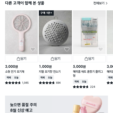
다른 고객이 함께 본 상품
전체보기
구매 1만+
담기
담기
담기
3,000
1,000
5,000
3,0
원
원
원
소형 전기 모기채
지엘 모기향 연소기
해피홈 매트 훈증기 플러그
해피
형
택배배송
오늘배송
택배배송
오늘배송
택배
택배배송
오늘배송
1,045
694
별점 4.7점
별점 4.7점
별점 
건 작성
건 작성
224
별점 4.7점
건 작성
늦으면 품절 주의
8월 신상 예고