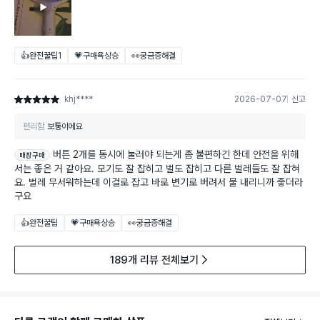
👍완전꿀팁
1
💗구매욕상승
👀궁금증해결
khj****
2026-07-07
신고
별점 5점
편리함
보통이에요
버튼 2개를 동시에 눌러야 되는게 좀 불편하긴 한데 안전을 위해
매장구매
서는 좋은 거 같아요. 모기도 잘 잡히고 벌도 잡히고 다른 벌레들도 잘 잡혀
요. 벌레 무서워하는데 이걸로 잡고 바로 변기로 버려서 물 내리니까 좋더라
구요
👍완전꿀팁
💗구매욕상승
👀궁금증해결
189개 리뷰 전체보기