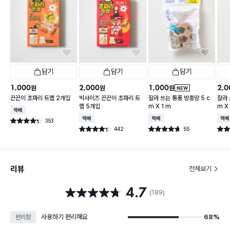
담기
담기
담기
1,000
2,000
1,000
2,0
원
원
원
NEW
끈끈이 초파리 트랩 2개입
빅사이즈 끈끈이 초파리 트
잘라 쓰는 통풍 방충망 5 c
잘라 
랩 5개입
m X 1 m
m X 
택배배송
택배배송
택배배송
택배
353
별점 4.3점
건 작성
442
55
별점 4.3점
별점 4.7점
별점 
건 작성
건 작성
리뷰
전체보기
4.7
별점 4.7점
(189)
사용하기 편리해요
68%
편리함