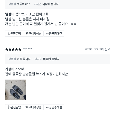
착용감
보통이에요
디자인
마음에 들어요
발볼이 생각보다 조금 좁아요 !!
발볼 넓으신 분들은 사지 마시길 ~
저는 발볼 좁아서 딱 알맞게 감겨서 넘 좋아요!! ㅎㅎ
👍완전꿀팁
💗구매욕상승
👀궁금증해결
z11***
2026-06-20
신고
별점 5점
착용감
아주 좋아요
디자인
마음에 들어요
가성비 good.
전에 중국산 발암물질 뉴스가 걱정이긴하지만
👍완전꿀팁
💗구매욕상승
👀궁금증해결