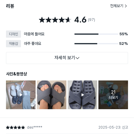
리뷰
전체보기
4.6
별점 4.6점
(97)
마음에 들어요
55%
디자인
아주 좋아요
52%
착용감
자세히 보기
사진&동영상
21
고객 리뷰 
더보기
des*****
2025-05-23
신고
별점 5점