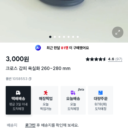
확대 보기
1
2
3
4
5
6
7
최근 한달
81명
이
구매했어요
20대 여성
이 가장 많이
구매했어요
3,000
원
4.6
(97)
최근 한달
81명
이
구매했어요
별점 4.6점
20대 여성
이 가장 많이
구매했어요
크로스 갑피 욕실화 260~280 mm
품번 1058553
복사하기
BETA
택배배송
매장픽업
오늘배송
대량주문
평균 3일 이내
오늘
오늘
8/18(화)
도착예정
픽업가능
도착예정
도착예정
배송지
로그인
후 배송지를 확인해 보세요.