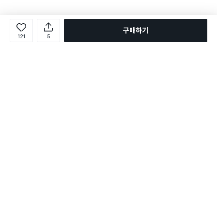
구매하기
121
5
로그인
온라인 다이소몰 1599-2211
온라인 다이소몰
다이소 매장 1522-4400
다이소 매장
평일 09:00 ~ 18:00
평일 09:00 ~ 18:00
주문조회
매장 상품 찾기
취소/교환/반품 신청
매장 위치 찾기
공지사항
1:1 문의
FAQ
고객센터
1:1 문의
제휴문의
앱 장애/신고
멤버십