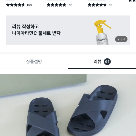
별점 
148
186
82
별점 4.7점
별점 4.8점
별점 4.8점
건 작성
건 작성
건 작성
리뷰 작성하고
나이아타민C 풀세트 받자
2
4
상품설명
리뷰
97