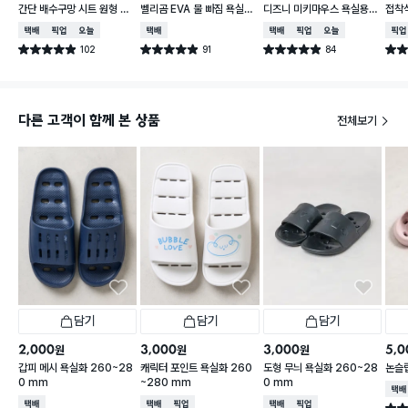
간단 배수구망 시트 원형 중
벨리곰 EVA 물 빠짐 욕실화
디즈니 미키마우스 욕실용
접착식
형 15매입
260~280 mm
컵
납함
택배배송
매장픽업
오늘배송
택배배송
택배배송
매장픽업
오늘배송
매장
102
91
84
별점 4.9점
별점 4.9점
별점 4.9점
별점 
건 작성
건 작성
건 작성
다른 고객이 함께 본 상품
전체보기
담기
담기
담기
2,000
3,000
3,000
5,0
원
원
원
갑피 메시 욕실화 260~28
캐릭터 포인트 욕실화 260
도형 무늬 욕실화 260~28
논슬
0 mm
~280 mm
0 mm
택배
택배배송
택배배송
매장픽업
택배배송
매장픽업