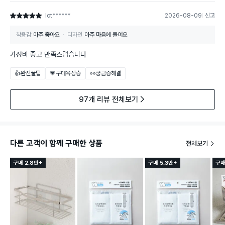
lot******
2026-08-09
신고
별점 5점
착용감
아주 좋아요
디자인
아주 마음에 들어요
가성비 좋고 만족스럽습니다
👍완전꿀팁
💗구매욕상승
👀궁금증해결
97개 리뷰 전체보기
다른 고객이 함께 구매한 상품
전체보기
구매 2.8만+
구매 5.3만+
구매