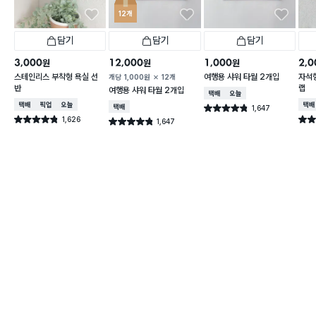
12개
담기
담기
담기
3,000
12,000
1,000
2,0
원
원
원
스테인리스 부착형 욕실 선
여행용 샤워 타월 2개입
자석형
개당
1,000
원
12개
반
랩
여행용 샤워 타월 2개입
택배배송
오늘배송
택배배송
매장픽업
오늘배송
택배
택배배송
1,647
별점 4.8점
건 작성
1,626
별점 4.8점
별점 
1,647
별점 4.8점
건 작성
건 작성