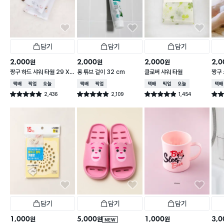
담기
담기
담기
2,000
2,000
2,000
2,0
원
원
원
짱구 하드 샤워 타월 29 X
롱 튜브 걸이 32 cm
클로버 샤워 타월
짱구 
95 cm
X 9
택배배송
매장픽업
오늘배송
택배배송
매장픽업
택배배송
매장픽업
오늘배송
택배
2,436
2,109
1,454
별점 4.9점
별점 4.9점
별점 4.9점
별점 
건 작성
건 작성
건 작성
담기
담기
담기
1,000
5,000
1,000
3,0
원
원
원
NEW