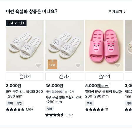
이런 욕실화 상품은 어때요?
전체보기
구매 2.5만+
12개
담기
담기
담기
3,000
36,000
5,000
3,0
원
원
원
NEW
좌우 구분 없는 욕실화 260
벨리곰 EVA 물 빠짐 욕실화
세로형
개당
3,000
원
12개
~280 mm
260~280 mm
mm
좌우 구분 없는 욕실화 260
~280 mm
택배배송
매장픽업
택배배송
택배
1,557
택배배송
91
별점 4.7점
별점 4.9점
별점 
건 작성
건 작성
1,557
별점 4.7점
건 작성