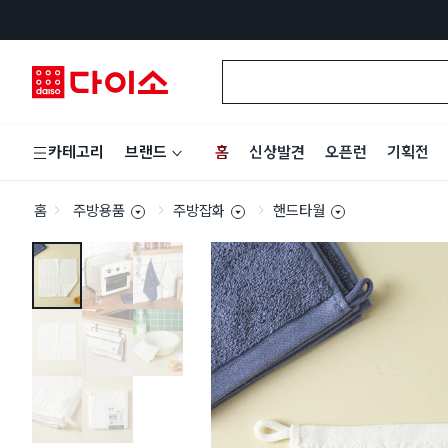
홈
신상발견
오픈런
기획전
카테고리
브랜드
홈
주방용품
주방잡화
핸드타월