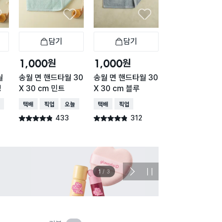
담기
담기
담기
바구니
장바구니
장바구니
장
원
원
원
1,000
1,000
1,000
월
송월 면 핸드타월 30
송월 면 핸드타월 30
송월 면 핸드타월
청
X 30 cm 민트
X 30 cm 블루
X 30 cm 베이지
배송
택배배송
매장픽업
오늘배송
택배배송
매장픽업
택배배송
매장픽업
오
433
312
243
별점 4.8점
별점 4.8점
별점 4.9점
건 작성
건 작성
건 작
이벤트
관심 
2
/
3
다
정
음
지
슬
라
이
드