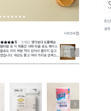
1,
2
3
4
5
6
7
8
포인
결제
리뷰안내
5
두께감
생각보다 도톰해요
점 5점
별점 5점
월타월 로 이 제품은 샤워 타올 로도 페이스
부드러워요! 
올로도 이미 써본 적이 있어서 콜리지 알고
아직 사용하진 
었습니다. 마감도 좋고 여러 가지로 만족스럽
가성비가 참 좋
니다.
요ㅎㅎ 세탁했
사용해 봐야 알
좋고 정사각형
히 만족합니다!
구매 2.1만+