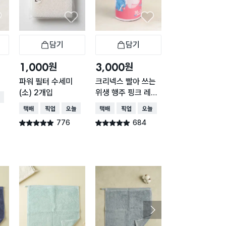
담기
담기
담기
바구니
장바구니
장바구니
장
원
원
원
1,000
3,000
5,000
파워 필터 수세미
크리넥스 빨아 쓰는
일회용 부직포 행
(소) 2개입
위생 행주 핑크 레벨
24X30cm 10
배송
5 36매
입
택배배송
매장픽업
오늘배송
택배배송
매장픽업
오늘배송
택배배송
776
684
661
별점 4.9점
별점 4.9점
별점 4.9점
건 작성
건 작성
건 작