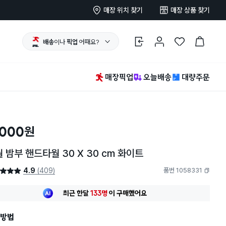
매장 위치 찾기
매장 상품 찾기
배송
이나
픽업
어때요?
로그인
마이페이지
찜 한 상품
장바구니
매장픽업
오늘배송
대량주문
,000
원
 밤부 핸드타월 30 X 30 cm 화이트
4.9
(409)
품번 1058331
4.9점
복사하기
최근 한달
133명
이
구매했어요
20대 여성
이 가장 많이
구매했어요
최근 한달
133명
이
구매했어요
방법
20대 여성
이 가장 많이
구매했어요