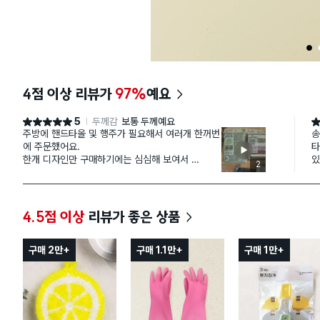
1
4점 이상 리뷰가
97%
예요
5
두께감
보통 두께예요
별점 5점
별
주방에 핸드타올 및 행주가 필요해서 여러개 한꺼번
송
에 주문했어요.
타
한개 디자인만 구매하기에는 심심해 보여서
있
2
여러 디자인 빛 색상 다 구매했어요
습
부드럽고 촘촘하고 좋아요.
4.5점 이상
리뷰가 좋은 상품
구매 2만+
구매 1.1만+
구매 1만+