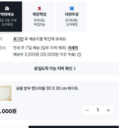
택배배송
매장픽업
대량주문
평균 3일 이내
8/8(토)
8/18(화)
도착예정
픽업가능
도착예정
지
로그인
후 배송지를 확인해 보세요.
정보
전국 주 7일 배송 (일부 지역 제외)
자세히
배송비 3,000원 (30,000원 이상 무료)
휴일도착 가능 지역 확인
송월 밤부 핸드타월 30 X 30 cm 화이트
,000
원
개수 감소
개수 증가