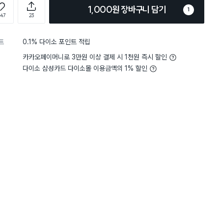
1,000원 장바구니 담기
1
447
23
트
0.1% 다이소 포인트 적립
카카오페이머니로 3만원 이상 결제 시 1천원 즉시 할인
다이소 삼성카드 다이소몰 이용금액의 1% 할인
5
두께감
보통 두께예요
5
두께감
별점 5점
주방에서 사용하려고 구매했는데
주방 핸드타월쓰려구요
않았지만 1,000원에 이 정도면
촉감이 아주 맘에 들어요
아요. 몇 장 더 구매할 걸 그랬네
을 때는 어떨지도 궁금한데 그건
 수 있을 것 같습니다. 사이즈도
 모양에 고리도 달려있어서 굉장