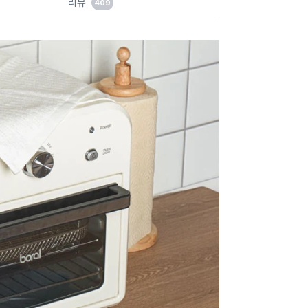
리뷰
409