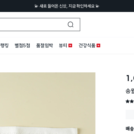
💫 새로 들어온 신상, 지금 확인하세요 💫
랭킹
별점5점
품절임박
뷰티
건강식품
1
송월
별점 
배송