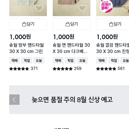
담기
담기
담기
장바구니
장바구니
장
원
원
원
1,000
1,000
1,000
송월 밤부 핸드타월
송월 면 핸드타월 30
송월 깔끔 핸드타
30 X 30 cm 그린
X 30 cm 다크베이
30 X 30 cm 진
지
택배배송
매장픽업
오늘배송
택배배송
매장픽업
오늘배송
택배배송
매장픽업
오늘
371
259
561
별점 4.8점
별점 4.9점
별점 4.8점
건 작성
건 작성
건 작성
다이소X카카오페이 8월 결제 혜택 
이
전
슬
라
이
드