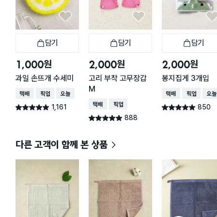
담기
담기
담기
장바구니
장바구니
장
원
원
원
1,000
2,000
2,000
과일 손뜨개 수세미
고리 부착 고무장갑
봉지집게 3개입
M
택배배송
매장픽업
오늘배송
택배배송
매장픽업
오늘
택배배송
매장픽업
1,161
850
별점 4.9점
별점 4.9점
건 작성
건 작성
888
별점 4.9점
건 작성
다른 고객이 함께 본 상품