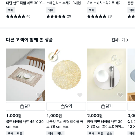
패턴 핸드 타월 세트 30 X
스테인리스 수세미 3개입
3M 스카치브라이트 베이직
촘촘 
30 cm 3개입
플라워 순면 행주
5 c
택배배송
택배배송
택배배송
택배
40
29
28
별점 4.9점
별점 4.9점
별점 4.9점
별점 
건 작성
건 작성
건 작성
다른 고객이 함께 본 상품
전체보기
담기
담기
담기
1,000
1,000
2,000
3,0
원
원
원
골드 테이블 매트 45 X 30
나뭇잎 무늬 원형 테이블 매
원형 양면 테이블 매트 30
실리
cm 골드
트 38 cm 골드
X 30 cm 화이트＆아이보
42 
리
택배배송
매장픽업
택배배송
매장픽업
택배배송
매장픽업
오늘배송
택배