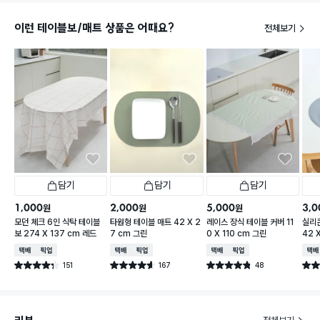
이런 테이블보/매트 상품은 어때요?
전체보기
담기
담기
담기
1,000
2,000
5,000
3,0
원
원
원
모던 체크 6인 식탁 테이블
타원형 테이블 매트 42 X 2
레이스 장식 테이블 커버 11
실리
보 274 X 137 cm 레드
7 cm 그린
0 X 110 cm 그린
42 
택배배송
매장픽업
택배배송
매장픽업
택배배송
매장픽업
택배
151
167
48
별점 4.3점
별점 4.6점
별점 4.8점
별점 
건 작성
건 작성
건 작성