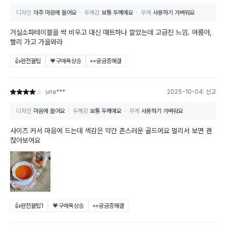
디자인
아주 마음에 들어요
두께감
보통 두께예요
무게
사용하기 가벼워요
거실소파테이블을 싹 비우고 대신 매트하나 깔았는데 고급진 느낌. 여름아,
빨리 가고 가을와라
👍완전꿀팁
💗구매욕상승
👀궁금증해결
una***
2025-10-04
신고
별점 4점
디자인
마음에 들어요
두께감
보통 두께예요
무게
사용하기 가벼워요
사이즈 커서 마음에 드는데 색감은 약간 촌스러운 골드에요 멀리서 보면 괜
찮아보여요
👍완전꿀팁
1
💗구매욕상승
👀궁금증해결