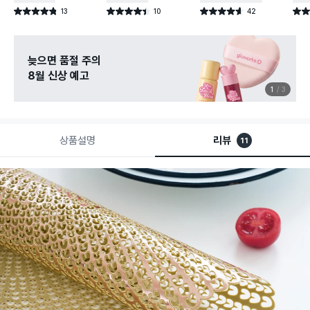
13
10
42
별점 4.8점
별점 4.4점
별점 4.6점
별점 
건 작성
건 작성
건 작성
늦으면 품절 주의
8월 신상 예고
1
3
상품설명
리뷰
11