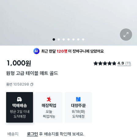
확대 보기
1
2
3
4
5
6
7
최근 한달
120명
이
장바구니에 담았어요
1,000
원
4.9
(11)
별점 4.9점
원형 고급 테이블 매트 골드
품번 1058298
복사하기
택배배송
매장픽업
대량주문
평균 3일 이내
오늘
8/18(화)
도착예정
픽업가능
도착예정
배송지
로그인
후 배송지를 확인해 보세요.