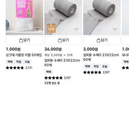
12개
담기
담기
담기
1,000
36,000
3,000
1,0
원
원
원
싱크대 거름망 리필 50매입
일회용 수세미 23X22cm
모나미
개당
3,000
원
12개
60매
일회용 수세미 23X22cm
택배배송
매장픽업
오늘배송
택배
60매
택배배송
매장픽업
오늘배송
2,121
별점 4.8점
별점 
건 작성
택배배송
3,187
별점 4.8점
건 작성
3,187
별점 4.8점
건 작성
32명 담는 중