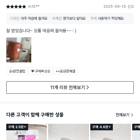
m10**
2025-09-13
신고
별점 5점
디자인
아주 마음에 들어요
두께감
생각보다 얇아요
무게
사용하기 적당해요
잘 받았습니다~ 상품 마음에 들어용~~ : )
👍완전꿀팁
💗구매욕상승
👀궁금증해결
11개 리뷰 전체보기
다른 고객이 함께 구매한 상품
전체보기
구매 2.5만+
구매 4.6만+
구매