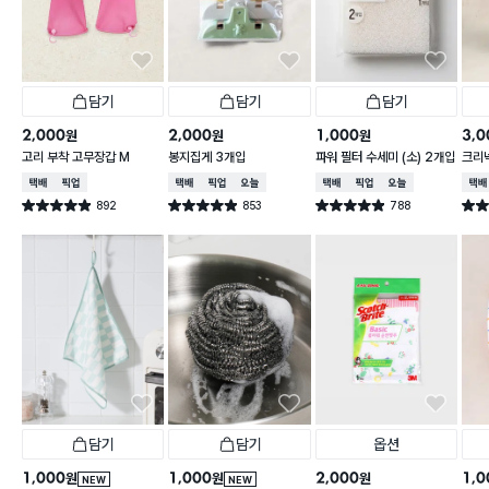
담기
담기
담기
2,000
2,000
1,000
3,0
원
원
원
고리 부착 고무장갑 M
봉지집게 3개입
파워 필터 수세미 (소) 2개입
크리넥
주 핑
택배배송
매장픽업
택배배송
매장픽업
오늘배송
택배배송
매장픽업
오늘배송
택배
892
853
788
별점 4.9점
별점 4.9점
별점 4.9점
별점 
건 작성
건 작성
건 작성
담기
담기
옵션
1,000
1,000
2,000
1,0
원
원
원
NEW
NEW