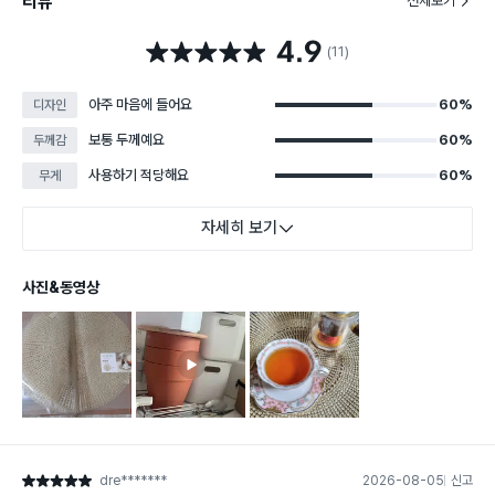
리뷰
전체보기
4.9
별점 4.9점
(11)
아주 마음에 들어요
60%
디자인
보통 두께예요
60%
두께감
사용하기 적당해요
60%
무게
자세히 보기
사진&동영상
dre*******
2026-08-05
신고
별점 5점