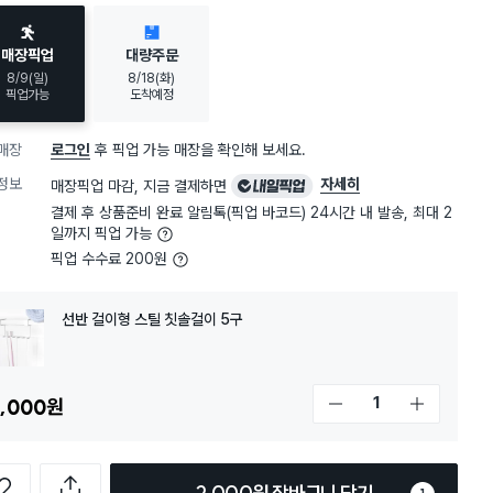
매장픽업
대량주문
8/9(일)
8/18(화)
픽업가능
도착예정
매장
로그인
후 픽업 가능 매장을 확인해 보세요.
내
정보
자세히
매장픽업 마감, 지금 결제하면
일
결제 후 상품준비 완료 알림톡(픽업 바코드) 24시간 내 발송, 최대 2
픽
일까지 픽업 가능
업
픽업 수수료 200원
선반 걸이형 스틸 칫솔걸이 5구
,000
원
개수 감소
개수 증가