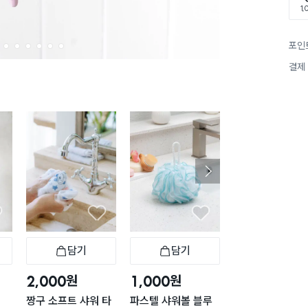
1,
포인
2
3
4
5
6
7
결제
담기
담기
담기
바구니
장바구니
장바구니
장
원
원
원
2,000
1,000
1,000
짱구 소프트 샤워 타
파스텔 샤워볼 블루
파스텔 샤워볼 핑