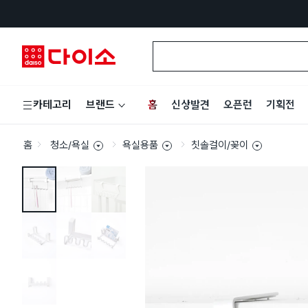
홈
신상발견
오픈런
기획전
카테고리
브랜드
홈
청소/욕실
욕실용품
칫솔걸이/꽂이