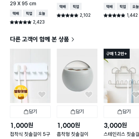
29 X 95 cm
택배배송
매장픽업
택배배송
매장픽업
오늘
택배배송
매장픽업
오늘배송
2,102
1,442
별점 4.9점
별점 4.9점
건 작성
건 작성
2,423
별점 4.9점
건 작성
다른 고객이 함께 본 상품
구매 1.2만+
담기
담기
담기
장바구니
장바구니
장
원
원
원
1,000
1,000
3,000
접착식 칫솔걸이 5구
흡착형 칫솔걸이
스테인리스 칫솔