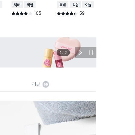
배송
택배배송
매장픽업
택배배송
매장픽업
오늘배송
택배배송
매장픽업
오
105
59
78
별점 3.9점
별점 4.3점
별점 4.7점
건 작성
건 작성
건 작
이벤트
관심 
2
/
3
다
정
음
지
슬
라
이
드
리뷰
55