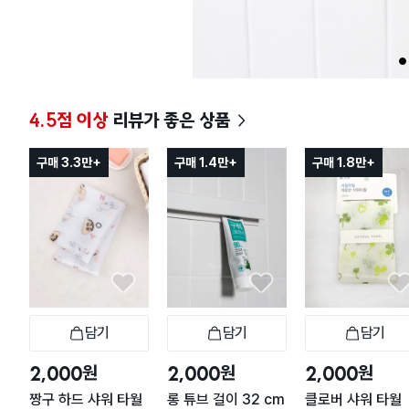
1
4.5점 이상
리뷰가 좋은 상품
구매 3.3만+
구매 1.4만+
구매 1.8만+
담기
담기
담기
장바구니
장바구니
장
원
원
원
2,000
2,000
2,000
짱구 하드 샤워 타월
롱 튜브 걸이 32 cm
클로버 샤워 타월