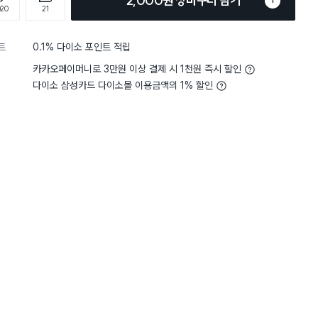
2,000원 장바구니 담기
1
020
21
트
0.1% 다이소 포인트 적립
카카오페이머니로 3만원 이상 결제 시 1천원 즉시 할인
다이소 삼성카드 다이소몰 이용금액의 1% 할인
담기
담기
담기
바구니
장바구니
장바구니
장
원
원
원
5,000
2,000
2,000
크
비타민 샤워 필터 (레
퍼플 샤워 타월
토이스토리 랏소