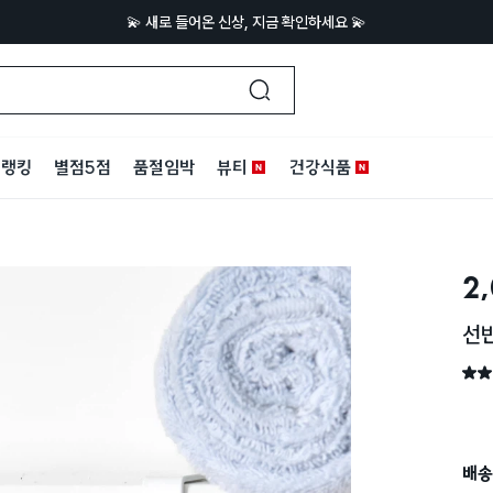
💫 새로 들어온 신상, 지금 확인하세요 💫
랭킹
별점5점
품절임박
뷰티
건강식품
2
선반
별점 
배송