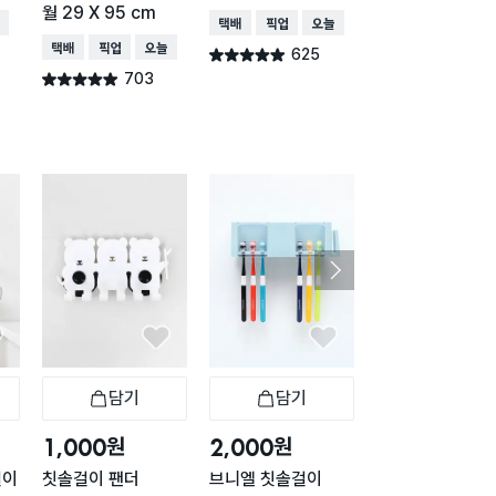
월 29 X 95 cm
배송
택배배송
매장픽업
오늘배송
택배배송
매장픽업
오
택배배송
매장픽업
오늘배송
625
620
별점 4.9점
별점 4.9점
건 작성
건 작
703
별점 4.9점
건 작성
담기
담기
담기
바구니
장바구니
장바구니
장
원
원
원
1,000
2,000
2,000
걸이
칫솔걸이 팬더
브니엘 칫솔걸이
피플 칫솔걸이