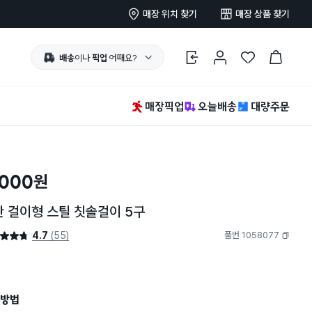
매장 위치 찾기
매장 상품 찾기
배송
이나
픽업
어때요?
로그인
마이페이지
찜 한 상품
장바구니
매장픽업
오늘배송
대량주문
,000
원
 걸이형 스틸 칫솔걸이 5구
4.7
(55)
품번 1058077
4.7점
복사하기
방법