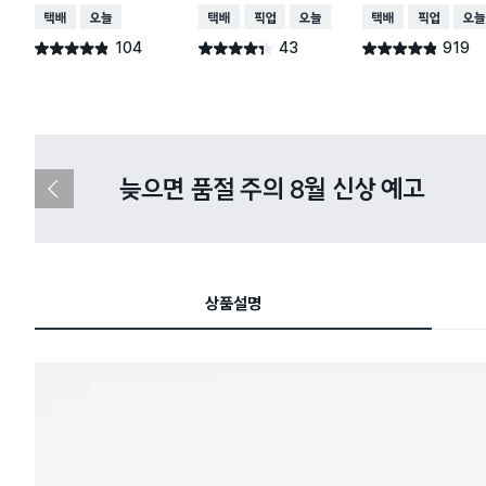
택배배송
오늘배송
택배배송
매장픽업
오늘배송
택배배송
매장픽업
오늘
104
43
919
별점 4.8점
별점 4.3점
별점 4.8점
건 작성
건 작성
건 작성
다이소X카카오페이 8월 결제 혜택 
이
전
슬
라
이
드
상품설명