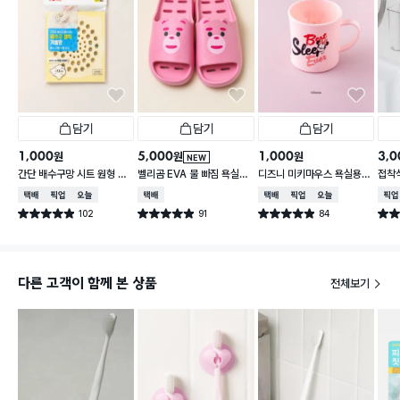
담기
담기
담기
1,000
5,000
1,000
3,0
원
원
원
NEW
간단 배수구망 시트 원형 중
벨리곰 EVA 물 빠짐 욕실화
디즈니 미키마우스 욕실용
접착식
형 15매입
260~280 mm
컵
납함
택배배송
매장픽업
오늘배송
택배배송
택배배송
매장픽업
오늘배송
매장
102
91
84
별점 4.9점
별점 4.9점
별점 4.9점
별점 
건 작성
건 작성
건 작성
다른 고객이 함께 본 상품
전체보기