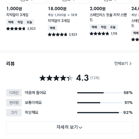
1,000
18,000
2,000
24,
원
원
원
치약걸이 3개입
스테인리스 칫솔 치약 스탠
개당
1,000
원
18개
개당
드
치약걸이 3개입
스테
택배배송
매장픽업
오늘배송
드
택배배송
매장픽업
오늘배송
3,923
택배배송
별점 4.7점
건 작성
1,118
택배
별점 4.8점
3,923
별점 4.7점
건 작성
건 작성
별점 
리뷰
전체보기
4.3
별점 4.3점
(128)
마음에 들어요
58%
디자인
보통이에요
51%
편리함
적당해요
92%
크기
자세히 보기