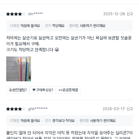
din*****
2025-12-28
신고
별점 4점
디자인
마음에 들어요
크기
적당해요
편리함
사용하기 편리해요
저녁에는 살균기로 살균하고 오전에는 살균기가 아닌 욕실에 보관할 칫솔꽂
이가 필요해서 구매.
크기도 적당하고 만족합니다 😀
👍완전꿀팁
1
💗구매욕상승
1
👀궁금증해결
ghk*******
2026-03-17
신고
별점 4점
디자인
마음에 들어요
크기
생각보다 작아요
편리함
사용하기 편리해요
붙인지 얼마 안 되어서 치약은 아직 못 끼웠는데 치약을 모아주는 실리콘?이
생각보다 작아서 보통 치약 크기인데도 전체를 잡아주지 못한다. 그 부분만