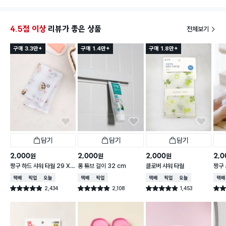
4.5점 이상
리뷰가 좋은 상품
전체보기
구매 3.3만+
구매 1.4만+
구매 1.8만+
담기
담기
담기
2,000
2,000
2,000
2,0
원
원
원
짱구 하드 샤워 타월 29 X
롱 튜브 걸이 32 cm
클로버 샤워 타월
짱구 
95 cm
X 9
택배배송
매장픽업
오늘배송
택배배송
매장픽업
택배배송
매장픽업
오늘배송
택배
2,434
2,108
1,453
별점 4.9점
별점 4.9점
별점 4.9점
별점 
건 작성
건 작성
건 작성