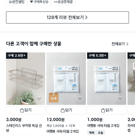
👍완전꿀팁
💗구매욕상승
👀궁금증해결
128개 리뷰 전체보기
다른 고객이 함께 구매한 상품
전체보기
구매 2.8만+
구매 5.3만+
구매
12개
담기
담기
담기
3,000
12,000
1,000
2,0
원
원
원
스테인리스 부착형 욕실 선
여행용 샤워 타월 2개입
자석형
개당
1,000
원
12개
반
랩
여행용 샤워 타월 2개입
택배배송
오늘배송