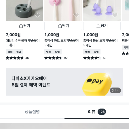
담기
담기
담기
2,000
1,000
1,000
2,0
원
원
원
데일리 4구 원형 칫솔꽂이
흡착식 하트 모양 칫솔꽂이
흡착식 튤립 모양 칫솔꽂이
피플
그레이
3개입
3개입
택배
택배배송
매장픽업
택배배송
매장픽업
택배배송
매장픽업
별점 
46
92
50
별점 4.8점
별점 4.4점
별점 4.2점
건 작성
건 작성
건 작성
다이소X카카오페이
8월 결제 혜택 이벤트
3
4
상품설명
리뷰
128