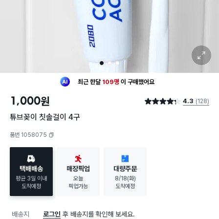
확대 보기
1
2
3
최근 한달
109명
이
구매했어요
20대 여성
이 가장 많이
구매했어요
1,000
원
4.3
(128)
최근 한달
109명
이
구매했어요
별점 4.3점
20대 여성
이 가장 많이
구매했어요
튜브꽂이 칫솔걸이 4구
품번 1058075
복사하기
택배배송
매장픽업
대량주문
평균 3일 이내
오늘
8/18(화)
도착예정
픽업가능
도착예정
배송지
로그인
후 배송지를 확인해 보세요.