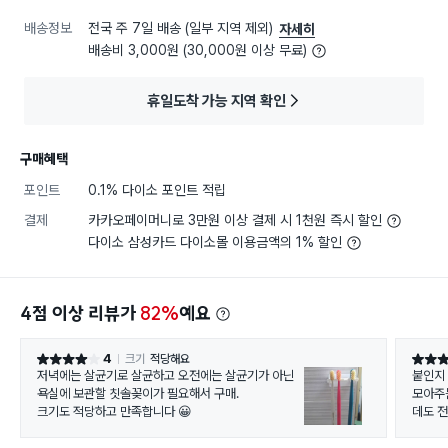
배송정보
전국 주 7일 배송 (일부 지역 제외)
자세히
배송비 3,000원 (30,000원 이상 무료)
휴일도착 가능 지역 확인
구매혜택
포인트
0.1% 다이소 포인트 적립
결제
카카오페이머니로 3만원 이상 결제 시 1천원 즉시 할인
다이소 삼성카드 다이소몰 이용금액의 1% 할인
4점 이상 리뷰가
82%
예요
4
크기
적당해요
별점 4점
별점 4
저녁에는 살균기로 살균하고 오전에는 살균기가 아닌
붙인지 
욕실에 보관할 칫솔꽂이가 필요해서 구매.
모아주
크기도 적당하고 만족합니다 😀
데도 전
건 다 