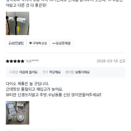
아쉽고 다른 건 다 좋은듯!
👍완전꿀팁
💗구매욕상승
👀궁금증해결
hot****
2026-03-13
신고
별점 5점
디자인
마음에 들어요
크기
적당해요
편리함
보통이에요
다이소 제품은 늘 굿입니다.
근데항상 품절되고 재입고가 늦어요.
뷰티만 신경쓰지말고 주방.수납용품 신상 많이만들어주세요!!