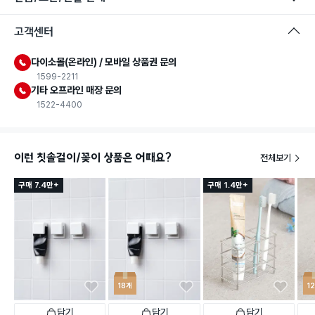
고객센터
다이소몰(온라인) / 모바일 상품권 문의
1599-2211
기타 오프라인 매장 문의
1522-4400
이런 칫솔걸이/꽂이 상품은 어때요?
전체보기
구매 7.4만+
구매 1.4만+
18개
1
담기
담기
담기