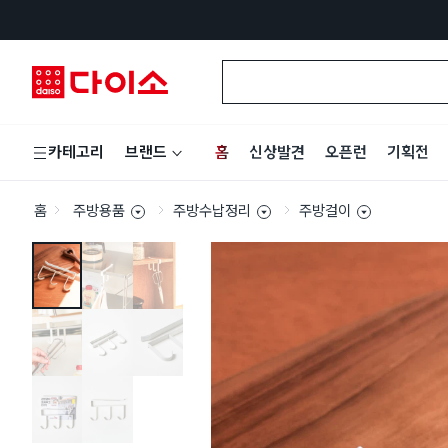
홈
신상발견
오픈런
기획전
카테고리
브랜드
홈
주방용품
주방수납정리
주방걸이