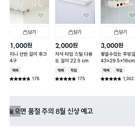
담기
담기
담기
장바구니
장바구니
장
원
원
원
1,000
2,000
3,000
미니 선반 걸이 후크
자석 타입 스틸 다용
쌓을수있는 주방
4구
도 걸이 22.5 cm
43x29.5x16c
택배배송
택배배송
매장픽업
택배배송
매장픽업
178
175
1,302
별점 4.7점
별점 4.8점
별점 4.7점
건 작성
건 작성
건 작성
다이소X카카오페이 8월 결제 혜택 
이
전
슬
라
이