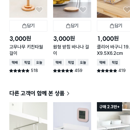
담기
담기
담기
장바구니
장바구니
장
원
원
원
3,000
3,000
1,000
고무나무 키친타월
원형 받침 바나나 걸
클리어 바구니 19.
걸이
이
X9.5X6.2cm
택배배송
매장픽업
오늘배송
택배배송
매장픽업
오늘배송
택배배송
매장픽업
518
459
419
별점 4.9점
별점 4.9점
별점 4.9점
건 작성
건 작성
건 작성
다른 고객이 함께 본 상품
구매 2.3만+