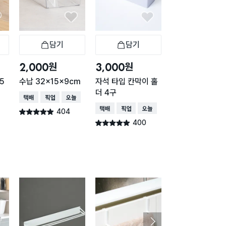
담기
담기
담기
바구니
장바구니
장바구니
장
원
원
원
2,000
3,000
2,000
5
수납 32x15x9cm
자석 타입 칸막이 홀
클리어 바구니 31
더 4구
2.7X9.6cm
택배배송
매장픽업
오늘배송
택배배송
매장픽업
오늘배송
택배배송
매장픽업
404
별점 4.9점
건 작성
400
392
별점 4.9점
별점 4.9점
건 작성
건 작