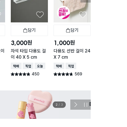
담기
담기
담기
바구니
장바구니
장바구니
장
원
원
원
3,000
1,000
2,000
걸이
자석 타입 다용도 걸
다용도 선반 걸이 24
자석 타입 다용도
m
이 40 X 5 cm
X 7 cm
이 4구
택배배송
매장픽업
오늘배송
택배배송
매장픽업
택배배송
매장픽업
오
450
569
186
별점 4.8점
별점 4.7점
별점 4.8점
건 작성
건 작성
건 작
이벤트
관심 
2
/
3
다
정
음
지
슬
라
이