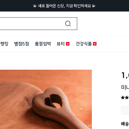
💫 새로 들어온 신상, 지금 확인하세요 💫
랭킹
별점5점
품절임박
뷰티
건강식품
1
미니
별점 
배송