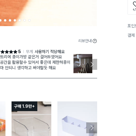
4,
2
3
4
5
6
7
8
포인
결제
리뷰안내
5
무게
사용하기 적당해요
점 5점
별점 5점
트리에 종이가방 같은거 걸어두었어요
드레스룸 중간
공간을 활용할수 있어서 좋은데 제한하중이
걸기위해 구입
마 안되니 생각하고 써야할듯 해요
(고리부분을 
큰 사이즈가 나
구매 1.9만+
구매 1.2만+