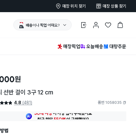
매장 위치 찾기
매장 상품 찾기
배송
이나
픽업
어때요?
로그인
마이페이지
찜 한 상품
장바구니
매장픽업
오늘배송
대량주문
,000
원
 선반 걸이 3구 12 cm
4.8
(481)
품번 1058035
4.8점
복사하기
최근 한달
550명
이
구매했어요
30대 여성
이 가장 많이
구매했어요
최근 한달
550명
이
구매했어요
방법
30대 여성
이 가장 많이
구매했어요