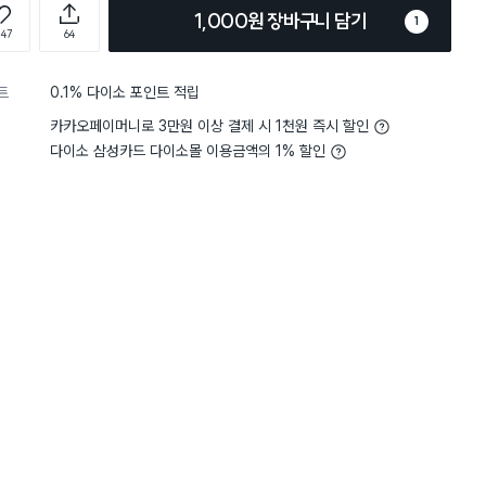
1,000원 장바구니 담기
1
147
64
트
0.1% 다이소 포인트 적립
카카오페이머니로 3만원 이상 결제 시 1천원 즉시 할인
다이소 삼성카드 다이소몰 이용금액의 1% 할인
5
무게
사용하기 가벼워요
5
무게
사용
별점 5점
선반에 끼워 작은 가방 등 소품들
간단하게 도구들 잘 걸어서
했는데 실용적이고 좋아요.
요. 무거운 가위 앞에 두면
두개로 줄여 고리 자체크기가 조금
만요. ㅎㅎ 5구짜리 긴것
와도 좋을 것 같아요.)
~!