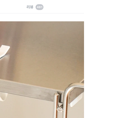
드
리뷰
481