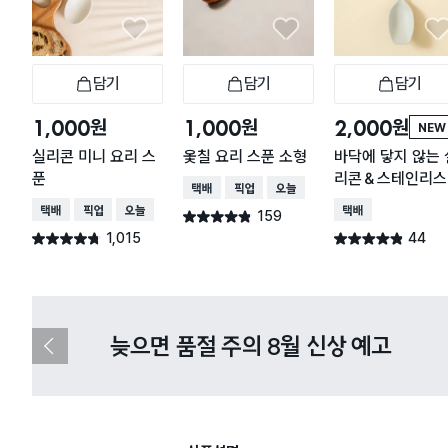
담기
담기
담기
장바구니
장바구니
장
원
원
원
1,000
1,000
2,000
NEW
실리콘 미니 요리 스
옻칠 요리 스푼 소형
바닥에 닿지 않는 
푼
리콘＆스테인리스
택배배송
매장픽업
오늘배송
리 스푼
택배배송
매장픽업
오늘배송
택배배송
159
별점 4.8점
건 작성
1,015
44
별점 4.7점
별점 4.8점
건 작성
건 작성
다이소X카카오페이 8월 결제 혜택 
이
전
슬
라
이
드