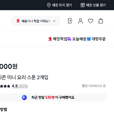
매장 위치 찾기
매장 상품 찾기
배송
이나
픽업
어때요?
로그인
마이페이지
찜 한 상품
장바구니
매장픽업
오늘배송
대량주문
,000
원
콘 미니 요리 스푼 2개입
4.8
(505)
품번 1058024
4.8점
복사하기
최근 한달
535명
이
구매했어요
30대 여성
이 가장 많이
구매했어요
최근 한달
535명
이
구매했어요
방법
30대 여성
이 가장 많이
구매했어요