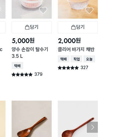
담기
담기
담기
바구니
장바구니
장바구니
장
원
원
원
5,000
2,000
5,000
c
양수 손잡이 탈수기
클리어 바가지 채반
스텐 손잡이 채반 
3.5 L
cm
택배배송
매장픽업
오늘배송
택배배송
택배배송
매장픽업
327
별점 4.9점
건 작성
379
297
별점 4.9점
별점 4.9점
건 작성
건 작