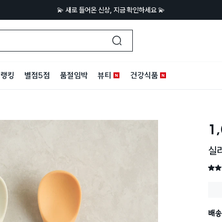
💫 새로 들어온 신상, 지금 확인하세요 💫
랭킹
별점5점
품절임박
뷰티
건강식품
1
실리
별점 
배송