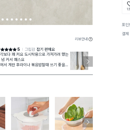
1,
3
4
5
6
7
8
9
포인
결제
리뷰안내
5
그립감
잡기 편해요
점 5점
별점 5점
각보다 꽤 커요 도시락용으로 가져가려 했는
너무 편리하고
 넘 커서 패스요
일단 가격이 굿
에서 계란 후라이나 볶음밥할때 쓰기 좋을거
요플레 먹기도
아요
그립감도 좋으
저부분이 분리가 되다보니 설거지하기도 편
색상도 파스텔
거 같고 고리있어 걸수도 있고 뒤에 받침부분
바닥에둬도 스
 있어서 부엌에서 사용할때 좀더 편하게 해주
 스푼입니다
다가 두개라 더 좋아요