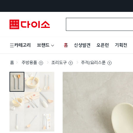
홈
신상발견
오픈런
기획전
카테고리
브랜드
홈
주방용품
조리도구
주걱/요리스푼