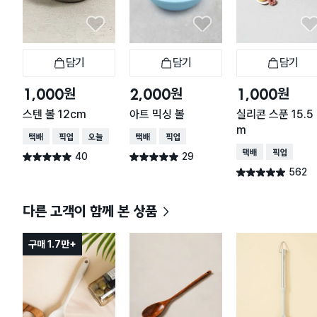
담기
담기
담기
장바구니
장바구니
장
원
원
원
1,000
2,000
1,000
스텐 볼 12cm
아트 믹싱 볼
실리콘 스푼 15.5 
m
택배배송
매장픽업
오늘배송
택배배송
매장픽업
택배배송
매장픽업
40
29
별점 5.0점
별점 5.0점
건 작성
건 작성
562
별점 4.9점
건 작성
다른 고객이 함께 본 상품
구매 1.7만+