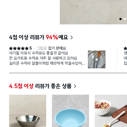
1
2
4점 이상 리뷰가
94%
예요
5
그립감
잡기 편해요
별점 5점
별
아기들 이유식 수저로도 좋을것 같아요
생
전 요거트용 수저로 아주 잘 사용하고 있어요
데
실리콘 수저라 알뜰이처럼 깨끗하게 먹을수있어요
집
그리고 수저밑면이 닿지 않게 설계되어 더욱 깔끔해
같
요
수
할
이
4.5점 이상
리뷰가 좋은 상품
는
게