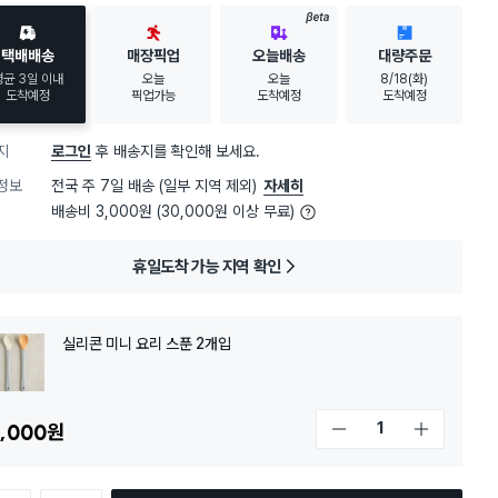
BETA
택배배송
매장픽업
오늘배송
대량주문
평균 3일 이내
오늘
오늘
8/18(화)
도착예정
픽업가능
도착예정
도착예정
지
로그인
후 배송지를 확인해 보세요.
정보
전국 주 7일 배송 (일부 지역 제외)
자세히
배송비 3,000원 (30,000원 이상 무료)
휴일도착 가능 지역 확인
실리콘 미니 요리 스푼 2개입
,000
원
개수 감소
개수 증가