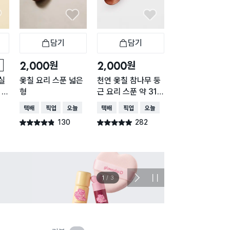
담기
담기
담기
바구니
장바구니
장바구니
장
원
원
원
2,000
2,000
2,000
실
옻칠 요리 스푼 넓은
천연 옻칠 참나무 둥
바닥에 닿지 않는
 요
형
근 요리 스푼 약 31c
리콘 요리스푼 (소
m
그린
택배배송
매장픽업
오늘배송
택배배송
매장픽업
오늘배송
택배배송
매장픽업
오
130
282
449
별점 4.8점
별점 4.9점
별점 4.8점
건 작성
건 작성
건 작
이벤트
관심 
2
/
3
다
정
음
지
슬
라
이
드