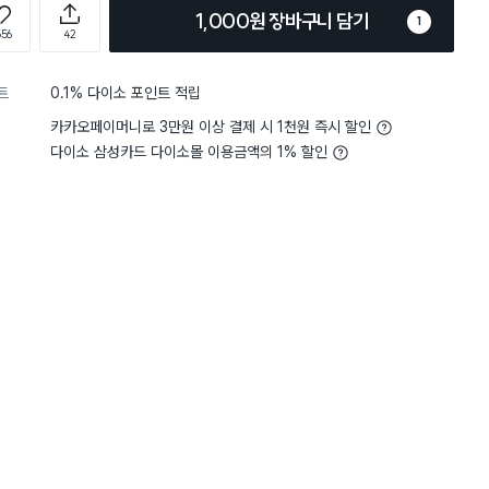
1,000원 장바구니 담기
1
556
42
트
0.1% 다이소 포인트 적립
카카오페이머니로 3만원 이상 결제 시 1천원 즉시 할인
다이소 삼성카드 다이소몰 이용금액의 1% 할인
5
그립감
잡기 편해요
5
그립감
별점 5점
 좋으네요
아기 음식 조리를
재구매
을 다양하게 사 봤어요. 크
 좋고
으로 비교해서찍어 봤으니 
네요
톤이라 거부감이 없고
푼이 닿지 않아요