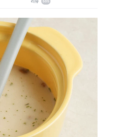
리뷰
505