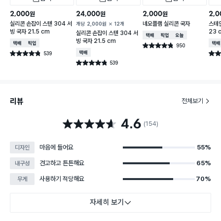
2,000
24,000
2,000
2,0
원
원
원
실리콘 손잡이 스텐 304 서
네오플램 실리콘 국자
스테인
개당
2,000
원
12개
빙 국자 21.5 cm
23 
실리콘 손잡이 스텐 304 서
택배배송
매장픽업
오늘배송
빙 국자 21.5 cm
택배배송
매장픽업
택배
950
별점 4.8점
건 작성
539
택배배송
별점 4.8점
별점 
건 작성
539
별점 4.8점
건 작성
리뷰
전체보기
4.6
별점 4.6점
(154)
마음에 들어요
55%
디자인
견고하고 튼튼해요
65%
내구성
사용하기 적당해요
70%
무게
자세히 보기