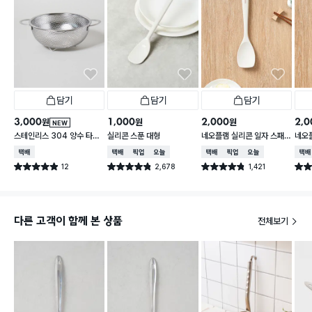
담기
담기
담기
3,000
1,000
2,000
2,0
원
원
원
NEW
스테인리스 304 양수 타공
실리콘 스푼 대형
네오플램 실리콘 일자 스패
네오
채반 19 cm
츌러
택배배송
택배배송
매장픽업
오늘배송
택배배송
매장픽업
오늘배송
택배
12
2,678
1,421
별점 4.9점
별점 4.8점
별점 4.8점
별점 
건 작성
건 작성
건 작성
다른 고객이 함께 본 상품
전체보기