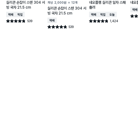
실리콘 손잡이 스텐 304 서
네오플램 실리콘 일자 스패
네오
개당
2,000
원
12개
빙 국자 21.5 cm
츌러
실리콘 손잡이 스텐 304 서
택배
빙 국자 21.5 cm
택배배송
매장픽업
택배배송
매장픽업
오늘배송
별점 
539
택배배송
1,424
별점 4.8점
별점 4.8점
건 작성
건 작성
539
별점 4.8점
건 작성