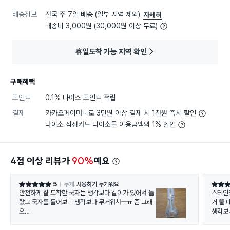
배송정보
전국 주 7일 배송 (일부 지역 제외)
자세히
배송비 3,000원 (30,000원 이상 무료)
휴일도착 가능 지역 확인
구매혜택
포인트
0.1% 다이소 포인트 적립
결제
카카오페이머니로 3만원 이상 결제 시 1천원 즉시 할인
다이소 삼성카드 다이소몰 이용금액의 1% 할인
4점 이상 리뷰가
90%
예요
5
무게
사용하기 무거워요
별점 5점
별점 5
안전하게 잘 도착한 국자는 생각보다 길이가 있어서 놀
스테인
랐고 국자를 들어보니 생각보다 무거워서ㅠㅠ 좀 그래
거 뜰 
요
생각보다
손목이 아파서 실리콘국자 쓰다가 작아서 좀더큰거 산
다는게 너무 많이 크고 무거워서 좀 그렇지만 어쩌겠어