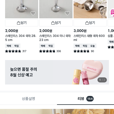
담기
담기
담기
2,000
2,000
3,000
1,0
원
원
원
스테인리스 304 국자 28.
스테인리스 304 미니 국자
스테인리스 대형 국자 600
심플 
5 cm
23 cm
ml
택배
택배배송
매장픽업
택배배송
매장픽업
택배배송
매장픽업
오늘배송
별점 
317
306
90
별점 4.8점
별점 4.8점
별점 4.8점
건 작성
건 작성
건 작성
늦으면 품절 주의
8월 신상 예고
1
3
상품설명
리뷰
154