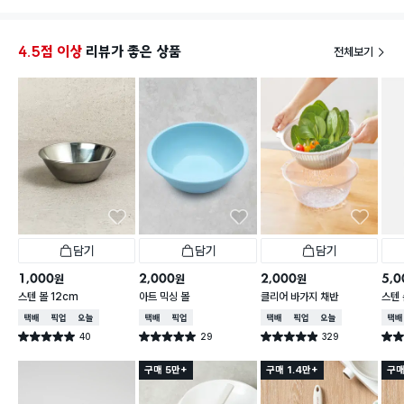
요 써봐야지요 물건이 나쁘거나 그렇다는건 아니고 내
가 쓰기가 좀 힘들다는거죠😅
4.5점 이상
리뷰가 좋은 상품
전체보기
담기
담기
담기
1,000
2,000
2,000
5,0
원
원
원
스텐 볼 12cm
아트 믹싱 볼
클리어 바가지 채반
스텐 
택배배송
매장픽업
오늘배송
택배배송
매장픽업
택배배송
매장픽업
오늘배송
택배
40
29
329
별점 5.0점
별점 5.0점
별점 4.9점
별점 
건 작성
건 작성
건 작성
구매 5만+
구매 1.4만+
구매