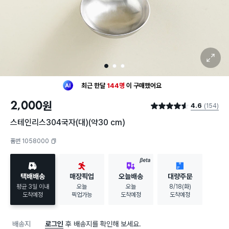
확대 보기
1
2
3
최근 한달
144명
이
구매했어요
30대 여성
이 가장 많이
구매했어요
2,000
원
4.6
(154)
최근 한달
144명
이
구매했어요
별점 4.6점
30대 여성
이 가장 많이
구매했어요
스테인리스304국자(대)(약30 cm)
품번 1058000
복사하기
BETA
택배배송
매장픽업
오늘배송
대량주문
평균 3일 이내
오늘
오늘
8/18(화)
도착예정
픽업가능
도착예정
도착예정
배송지
로그인
후 배송지를 확인해 보세요.