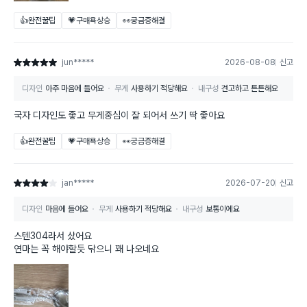
👍완전꿀팁
💗구매욕상승
👀궁금증해결
jun*****
2026-08-08
신고
별점 5점
디자인
아주 마음에 들어요
무게
사용하기 적당해요
내구성
견고하고 튼튼해요
국자 디자인도 좋고 무게중심이 잘 되어서 쓰기 딱 좋아요
👍완전꿀팁
💗구매욕상승
👀궁금증해결
jan*****
2026-07-20
신고
별점 4점
디자인
마음에 들어요
무게
사용하기 적당해요
내구성
보통이에요
스텐304라서 샀어요
연마는 꼭 해야할듯 닦으니 꽤 나오네요