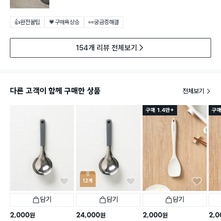
👍완전꿀팁
💗구매욕상승
👀궁금증해결
154개 리뷰 전체보기
다른 고객이 함께 구매한 상품
전체보기
구매 1.4만+
구매
12개
담기
담기
담기
2,000
24,000
2,000
2,0
원
원
원