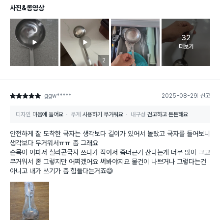
사진&동영상
32
고객 리뷰 
더보기
리뷰 이미지 등록 개수
2
ggw*****
2025-08-29
신고
별점 5점
디자인
마음에 들어요
무게
사용하기 무거워요
내구성
견고하고 튼튼해요
안전하게 잘 도착한 국자는 생각보다 길이가 있어서 놀랐고 국자를 들어보니
생각보다 무거워서ㅠㅠ 좀 그래요
손목이 아파서 실리콘국자 쓰다가 작아서 좀더큰거 산다는게 너무 많이 크고
무거워서 좀 그렇지만 어쩌겠어요 써봐야지요 물건이 나쁘거나 그렇다는건
아니고 내가 쓰기가 좀 힘들다는거죠😅