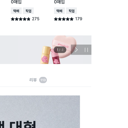
0매입
0매입
0매입
택배배송
매장픽업
택배배송
매장픽업
택배배송
매장픽업
275
179
253
별점 4.8점
별점 4.9점
별점 4.8점
건 작성
건 작성
건 작
이벤트
관심 
2
/
3
다
정
음
지
슬
라
이
드
리뷰
113