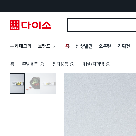
홈
신상발견
오픈런
기획전
카테고리
브랜드
홈
주방용품
일회용품
위생/지퍼백