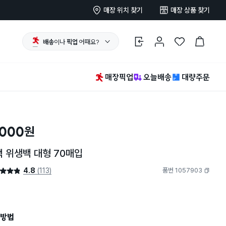
매장 위치 찾기
매장 상품 찾기
배송
이나
픽업
어때요?
로그인
마이페이지
찜 한 상품
장바구니
매장픽업
오늘배송
대량주문
,000
원
 위생백 대형 70매입
4.8
(113)
품번 1057903
4.8점
복사하기
방법