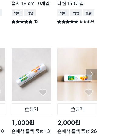
접시 18 cm 10개입
타월 150매입
50매입
배송
택배배송
매장픽업
택배배송
매장픽업
오늘배송
택배배송
매장픽업
오
12
9,999+
3,73
별점 5.0점
별점 4.9점
별점 4.9점
건 작성
건 작성
건 작
담기
담기
담기
바구니
장바구니
장바구니
장
원
원
원
1,000
2,000
1,000
10
손애착 롤백 중형 13
손애착 롤백 중형 26
손애착 롤백 소형 