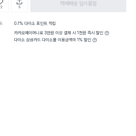
택배배송 일시품절
72
5
트
0.1% 다이소 포인트 적립
카카오페이머니로 3만원 이상 결제 시 1천원 즉시 할인
다이소 삼성카드 다이소몰 이용금액의 1% 할인
구매 5.9만+
구매 5.5만+
구매 3만+
담기
담기
담기
바구니
장바구니
장바구니
장
원
원
원
2,000
1,000
3,000
 1
맘스크린 지퍼백 중
맘스크린 지퍼백 미
종이 호일 30c