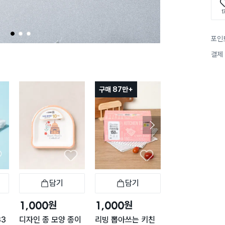
1
1
2
3
포인
결제
구매 87만+
구매 7만+
담기
담기
담기
바구니
장바구니
장바구니
장
원
원
원
1,000
1,000
1,000
33
디자인 종 모양 종이
리빙 뽑아쓰는 키친
뽑아쓰는 키친타월