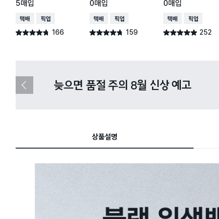
5매입
0매입
0매입
택배배송
매장픽업
택배배송
매장픽업
택배배송
매장픽업
166
159
252
별점 4.7점
별점 4.7점
별점 4.9점
건 작성
건 작성
건 작성
다이소X카카오페이 8월 결제 혜택 
이
전
슬
라
이
드
상품설명