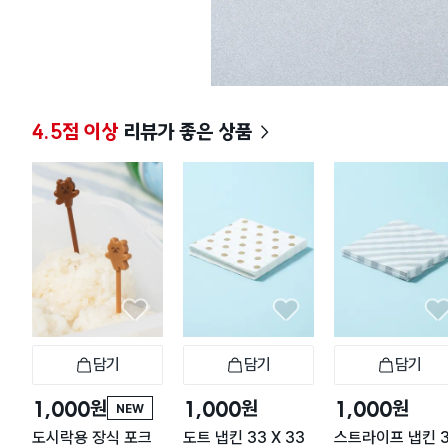
4.5점 이상
리뷰가 좋은 상품
담기
담기
담기
장바구니
장바구니
장
원
원
원
1,000
1,000
1,000
NEW
도시락용 장식 포크
도트 냅킨 33 X 33
스트라이프 냅킨 