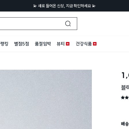
💫 새로 들어온 신상, 지금 확인하세요 💫
랭킹
별점5점
품절임박
뷰티
건강식품
1
블랙
별점 
배송