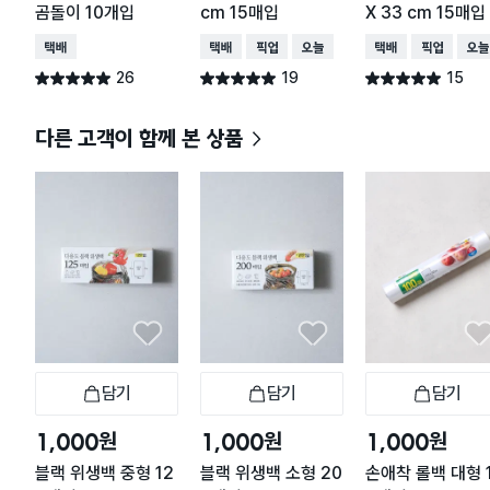
곰돌이 10개입
cm 15매입
X 33 cm 15매입
택배배송
택배배송
매장픽업
오늘배송
택배배송
매장픽업
오늘
26
19
15
별점 5.0점
별점 5.0점
별점 5.0점
건 작성
건 작성
건 작성
다른 고객이 함께 본 상품
담기
담기
담기
장바구니
장바구니
장
원
원
원
1,000
1,000
1,000
블랙 위생백 중형 12
블랙 위생백 소형 20
손애착 롤백 대형 