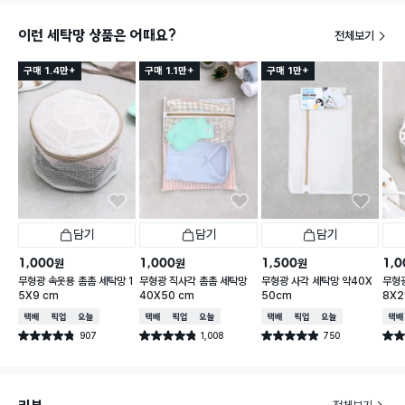
이런 세탁망 상품은 어때요?
전체보기
구매 1.4만+
구매 1.1만+
구매 1만+
담기
담기
담기
1,000
1,000
1,500
1,0
원
원
원
무형광 속옷용 촘촘 세탁망 1
무형광 직사각 촘촘 세탁망
무형광 사각 세탁망 약40X
무형광
5X9 cm
40X50 cm
50cm
8X2
택배배송
매장픽업
오늘배송
택배배송
매장픽업
오늘배송
택배배송
매장픽업
오늘배송
택배
907
1,008
750
별점 4.8점
별점 4.8점
별점 4.9점
별점 
건 작성
건 작성
건 작성