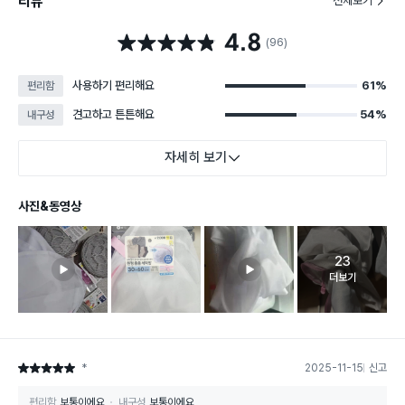
리뷰
전체보기
4.8
별점 4.8점
(96)
사용하기 편리해요
61%
편리함
견고하고 튼튼해요
54%
내구성
자세히 보기
사진&동영상
23
고객 리뷰 
더보기
*
2025-11-15
신고
별점 5점
편리함
보통이에요
내구성
보통이에요