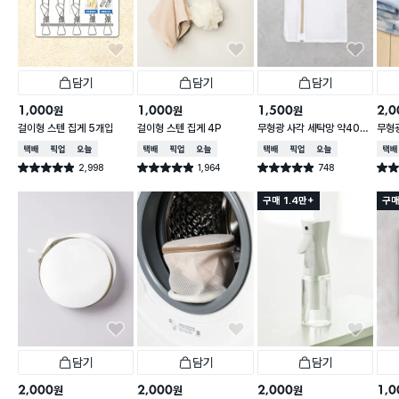
담기
담기
담기
1,000
1,000
1,500
2,0
원
원
원
걸이형 스텐 집게 5개입
걸이형 스텐 집게 4P
무형광 사각 세탁망 약40X
무형광
50cm
60
택배배송
매장픽업
오늘배송
택배배송
매장픽업
오늘배송
택배배송
매장픽업
오늘배송
택배
2,998
1,964
748
별점 4.9점
별점 4.9점
별점 4.9점
별점 
건 작성
건 작성
건 작성
구매 1.4만+
구매
담기
담기
담기
2,000
2,000
2,000
1,0
원
원
원