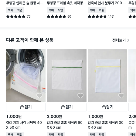
무형광 실리콘 솔 원통 세탁
무형광 프레임 속옷 세탁망 1
압축식 안개 분무기 200 m
무형
망 18 X 18 X 15 cm
6 X 16 X 15 cm
l
40X
택배배송
매장픽업
택배배송
매장픽업
택배배송
오늘배송
택배
73
60
1,161
별점 4.9점
별점 4.9점
별점 4.8점
별점 
건 작성
건 작성
건 작성
다른 고객이 함께 본 상품
전체보기
담기
담기
담기
1,000
2,000
1,000
2,0
원
원
원
컬러 지퍼 사각 세탁망 40
컬러 라벨 촘촘 세탁망 60
컬러 라벨 촘촘 세탁망 30
촘촘 
X 50 cm
X 60 cm
X 40 cm
m
택배배송
매장픽업
택배배송
매장픽업
택배배송
매장픽업
택배