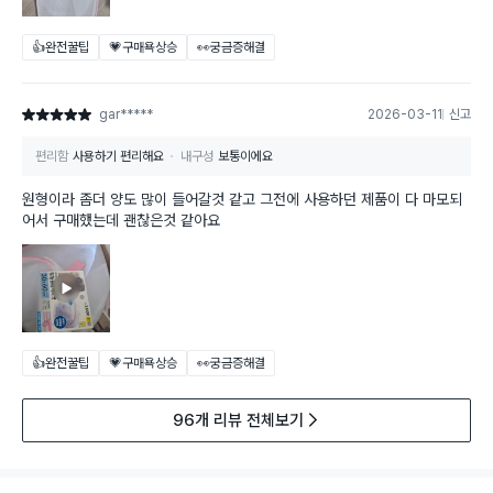
👍완전꿀팁
💗구매욕상승
👀궁금증해결
gar*****
2026-03-11
신고
별점 5점
편리함
사용하기 편리해요
내구성
보통이에요
원형이라 좀더 양도 많이 들어갈것 같고 그전에 사용하던 제품이 다 마모되
어서 구매했는데 괜찮은것 같아요
👍완전꿀팁
💗구매욕상승
👀궁금증해결
96개 리뷰 전체보기