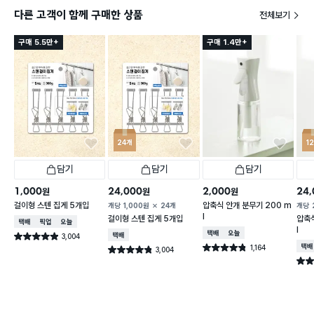
다른 고객이 함께 구매한 상품
전체보기
구매 5.5만+
구매 1.4만+
24개
1
담기
담기
담기
1,000
24,000
2,000
24,
원
원
원
걸이형 스텐 집게 5개입
압축식 안개 분무기 200 m
개당
1,000
원
24개
개당
l
걸이형 스텐 집게 5개입
압축식
택배배송
매장픽업
오늘배송
l
택배배송
오늘배송
3,004
택배배송
별점 4.9점
건 작성
1,164
택배
별점 4.8점
3,004
별점 4.8점
건 작성
건 작성
별점 