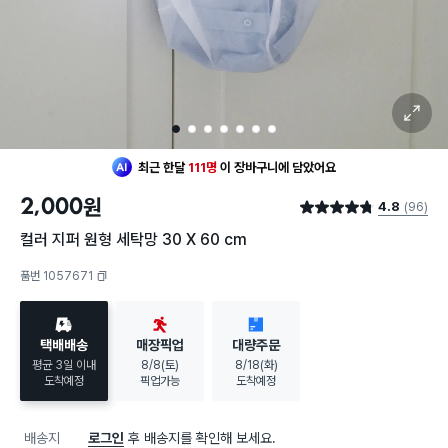
확대 보기
1
2
3
4
5
6
7
최근 한달
111명
이
장바구니에 담았어요
30대 여성
이 가장 많이
구매했어요
2,000
원
4.8
(96)
최근 한달
111명
이
장바구니에 담았어요
별점 4.8점
30대 여성
이 가장 많이
구매했어요
컬러 지퍼 원형 세탁망 30 X 60 cm
품번 1057671
복사하기
택배배송
매장픽업
대량주문
평균 3일 이내
8/8(토)
8/18(화)
도착예정
픽업가능
도착예정
배송지
로그인
후 배송지를 확인해 보세요.