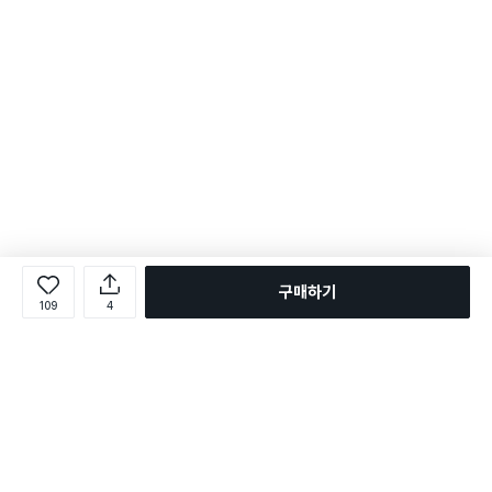
구매하기
109
4
로그인
온라인 다이소몰 1599-2211
온라인 다이소몰
다이소 매장 1522-4400
다이소 매장
평일 09:00 ~ 18:00
평일 09:00 ~ 18:00