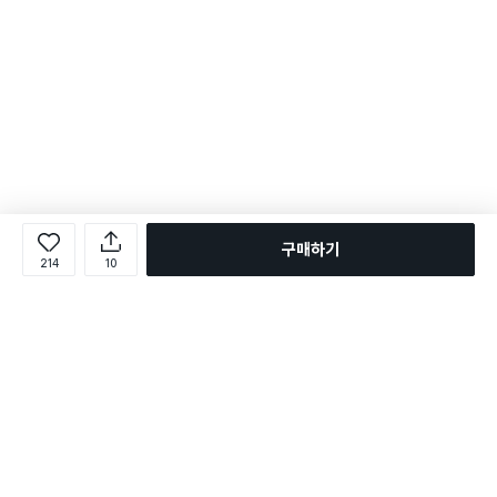
구매하기
214
10
로그인
온라인 다이소몰 1599-2211
온라인 다이소몰
다이소 매장 1522-4400
다이소 매장
평일 09:00 ~ 18:00
평일 09:00 ~ 18:00
주문조회
매장 상품 찾기
취소/교환/반품 신청
매장 위치 찾기