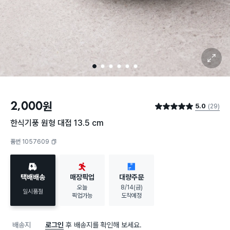
확대 보기
1
2
3
4
5
6
2,000
원
5.0
(29)
별점 5.0점
한식기풍 원형 대접 13.5 cm
품번 1057609
복사하기
택배배송
매장픽업
대량주문
오늘
8/14(금)
일시품절
픽업가능
도착예정
배송지
로그인
후 배송지를 확인해 보세요.