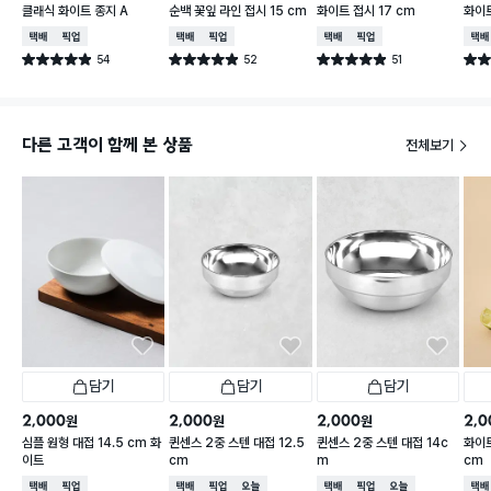
클래식 화이트 종지 A
순백 꽃잎 라인 접시 15 cm
화이트 접시 17 cm
화이트
택배배송
매장픽업
택배배송
매장픽업
택배배송
매장픽업
택배
54
52
51
별점 4.9점
별점 4.9점
별점 4.9점
별점 
건 작성
건 작성
건 작성
다른 고객이 함께 본 상품
전체보기
담기
담기
담기
2,000
2,000
2,000
2,0
원
원
원
심플 원형 대접 14.5 cm 화
퀸센스 2중 스텐 대접 12.5
퀸센스 2중 스텐 대접 14c
화이트
이트
cm
m
cm
택배배송
매장픽업
택배배송
매장픽업
오늘배송
택배배송
매장픽업
오늘배송
택배