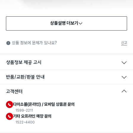
상품설명 더보기
식품용 기구
식품용 기구: 식품위생법에서 정한 규격에 따라 제조되어 식품 또
상품 정보에 문제가 있나요?
신고
는 식품첨가물에 사용할 수 있는 식품용기구라는 표시입니다.
상품정보 제공 고시
반품/교환/환불 안내
고객센터
다이소몰(온라인) / 모바일 상품권 문의
1599-2211
기타 오프라인 매장 문의
1522-4400