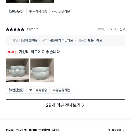
👍완전꿀팁
💗구매욕상승
👀궁금증해결
ssy****
2026-05-10
신고
별점 5점
디자인
마음에 들어요
무게
사용하기 적당해요
내구성
보통이에요
가성비 최고에요 좋습니다
재구매
👍완전꿀팁
💗구매욕상승
👀궁금증해결
29개 리뷰 전체보기
다른 고객이 함께 구매한 상품
전체보기