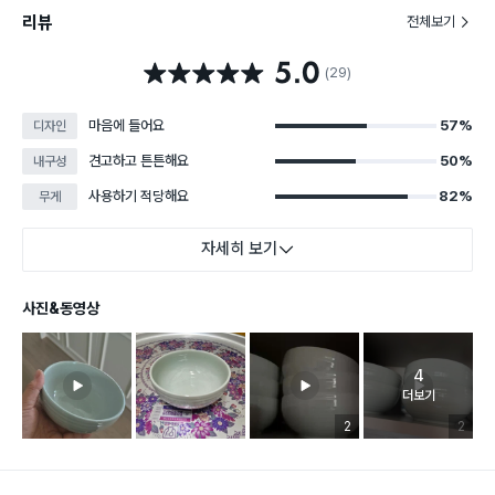
리뷰
전체보기
5.0
별점 5.0점
(29)
마음에 들어요
57%
디자인
견고하고 튼튼해요
50%
내구성
사용하기 적당해요
82%
무게
자세히 보기
사진&동영상
4
고객 리뷰 
더보기
리뷰 이미지 등록 개수
2
리뷰 이미
2