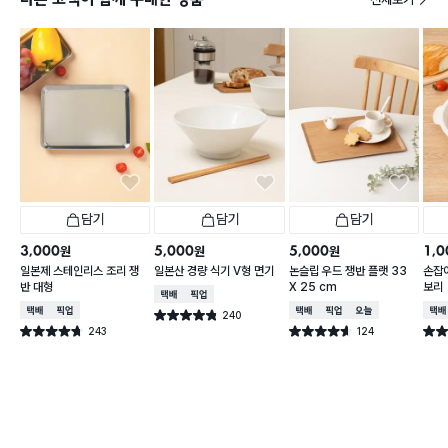
담기
담기
담기
3,000
5,000
5,000
1,0
원
원
원
일본제 스테인리스 조리 쟁
일본산 경량 식기 V형 면기
논슬립 우드 쟁반 플랫 33
손잡이
반 대형
X 25 cm
보리
택배배송
매장픽업
택배배송
매장픽업
택배배송
매장픽업
오늘배송
택배
240
별점 4.8점
건 작성
243
124
별점 4.7점
별점 4.6점
별점 
건 작성
건 작성