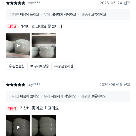
ssy****
2026-05-24
신고
별점 5점
디자인
마음에 들어요
무게
사용하기 적당해요
내구성
보통이에요
가성비 최고에요 좋습니다
재구매
👍완전꿀팁
💗구매욕상승
👀궁금증해결
ssy****
2026-06-05
신고
별점 5점
디자인
마음에 들어요
무게
사용하기 적당해요
내구성
보통이에요
기상비 좋아요 최고에요
재구매