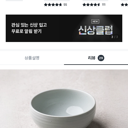
55
111
별점 4.7점
별점 4.6점
별점 4
건 작성
건 작성
관심 있는 신상 입고
무료로 알림 받기
3
3
상품설명
리뷰
29