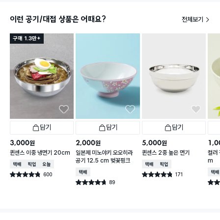
이런 공기/대접 상품은 어때요?
전체보기
구매 1.3만+
담기
담기
담기
3,000
2,000
5,000
1,0
원
원
원
퀸센스 이중 냉면기 20cm
일본제 미노야키 오오히라
퀸센스 2중 높은 면기
컬러 
공기 12.5 cm 벚꽃핑크
m
택배배송
매장픽업
오늘배송
택배배송
매장픽업
택배배송
택배
600
171
별점 4.8점
별점 4.8점
건 작성
건 작성
89
별점 4.7점
별점 
건 작성