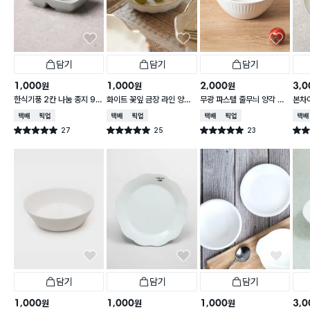
담기
담기
담기
1,000
1,000
2,000
3,0
원
원
원
한식기풍 2칸 나눔 종지 9 c
화이트 꽃잎 금장 라인 양각
무광 파스텔 줄무늬 양각 대
본차
m
종지 10 cm
접 13 cm
접시 
택배배송
매장픽업
택배배송
매장픽업
택배배송
매장픽업
택배
27
25
23
별점 5.0점
별점 5.0점
별점 5.0점
별점 
건 작성
건 작성
건 작성
담기
담기
담기
1,000
1,000
1,000
3,0
원
원
원