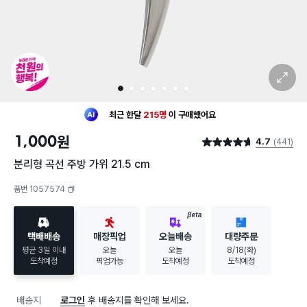
확대 보기
1
2
3
4
5
6
7
최근 한달
215명
이
구매했어요
20대 여성
이 가장 많이
구매했어요
1,000
원
4.7
(441)
최근 한달
215명
이
구매했어요
별점 4.7점
20대 여성
이 가장 많이
구매했어요
분리형 곡선 주방 가위 21.5 cm
품번 1057574
복사하기
BETA
택배배송
매장픽업
오늘배송
대량주문
평균 3일 이내
오늘
오늘
8/18(화)
도착예정
픽업가능
도착예정
도착예정
배송지
로그인
후 배송지를 확인해 보세요.