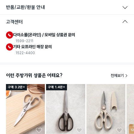
반품/교환/환불 안내
고객센터
다이소몰(온라인) / 모바일 상품권 문의
1599-2211
기타 오프라인 매장 문의
1522-4400
이런 주방가위 상품은 어때요?
전체보기
구매 3.2만+
구매 1.4만+
1