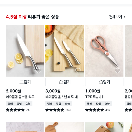
4.5점 이상
리뷰가 좋은 상품
전체보기
담기
담기
담기
5,000
3,000
1,000
2,0
원
원
원
네오플램 올스텐 식도
네오플램 올스텐 과도 대
TPR주방가위
캠핑용
함
택배배송
매장픽업
오늘배송
택배배송
매장픽업
오늘배송
택배배송
매장픽업
오늘배송
택배
740
653
387
별점 4.9점
별점 4.9점
별점 4.9점
별점 
건 작성
건 작성
건 작성