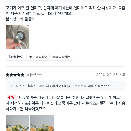
고기가 아주 잘 썰리고, 연마제 제거하는데 연마제도 딱히 안 나왔어요. 요즘
엔 제품이 저렴한데도 잘 나와서 신기해요
분리형이라 굳굳!!!
👍완전꿀팁
💗구매욕상승
👀궁금증해결
sej******
2026-04-25
신고
별점 5점
그립감
잡기 편해요
무게
사용하기 가벼워요
날카로움
매우 날카로워요
너무좋아용 가위가 너무잘들어용 ㅎㅎ사기잘했어용 꼇다가 끼고해
재구매
서 세척하기도쉬워용 너무깨끗하고 좋아용 근데 끼는게조금헷갈리는데 사용
하다가보면 익숙하겠죠^^