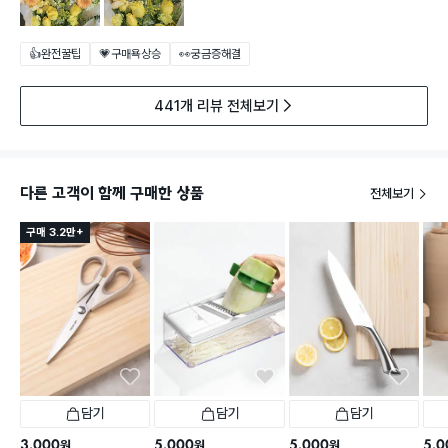
👍완전꿀팁
💗구매욕상승
👀궁금증해결
441개 리뷰 전체보기
다른 고객이 함께 구매한 상품
전체보기
구매 3.2만+
담기
담기
담기
3,000
5,000
5,000
5,0
원
원
원