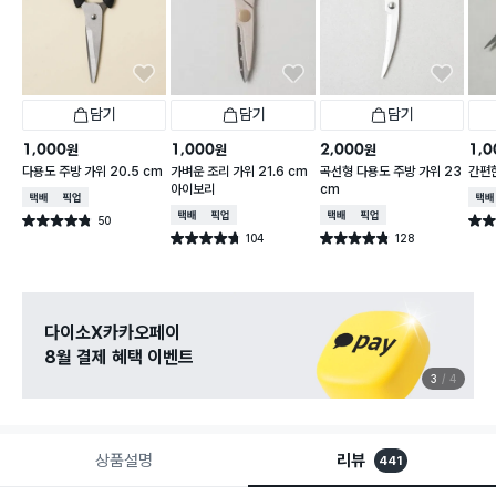
담기
담기
담기
1,000
1,000
2,000
1,0
원
원
원
다용도 주방 가위 20.5 cm
가벼운 조리 가위 21.6 cm
곡선형 다용도 주방 가위 23
간편한
아이보리
cm
택배배송
매장픽업
택배
택배배송
매장픽업
택배배송
매장픽업
50
별점 4.8점
별점 
건 작성
104
128
별점 4.7점
별점 4.8점
건 작성
건 작성
다이소X카카오페이
8월 결제 혜택 이벤트
3
4
상품설명
리뷰
441