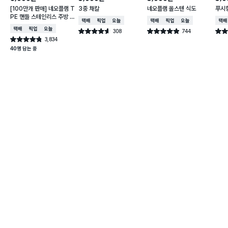
[100만개 판매] 네오플램 T
3중 채칼
네오플램 올스텐 식도
푸시
PE 핸들 스테인리스 주방 가
택배배송
매장픽업
오늘배송
택배배송
매장픽업
오늘배송
택배
위
택배배송
매장픽업
오늘배송
308
744
별점 4.6점
별점 4.9점
별점 
건 작성
건 작성
3,834
별점 4.8점
건 작성
40명 담는 중