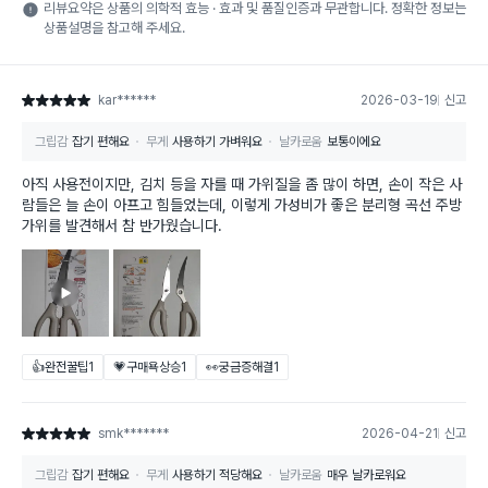
리뷰요약은 상품의 의학적 효능 · 효과 및 품질인증과 무관합니다. 정확한 정보는
상품설명을 참고해 주세요.
kar******
2026-03-19
신고
별점 5점
그립감
잡기 편해요
무게
사용하기 가벼워요
날카로움
보통이에요
아직 사용전이지만, 김치 등을 자를 때 가위질을 좀 많이 하면, 손이 작은 사
람들은 늘 손이 아프고 힘들었는데, 이렇게 가성비가 좋은 분리형 곡선 주방
가위를 발견해서 참 반가웠습니다.
👍완전꿀팁
1
💗구매욕상승
1
👀궁금증해결
1
smk*******
2026-04-21
신고
별점 5점
그립감
잡기 편해요
무게
사용하기 적당해요
날카로움
매우 날카로워요