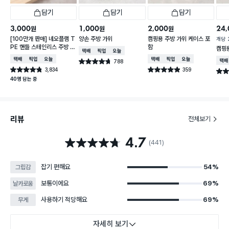
담기
담기
담기
3,000
1,000
2,000
24,
원
원
원
[100만개 판매] 네오플램 T
양손 주방 가위
캠핑용 주방 가위 케이스 포
개당
PE 핸들 스테인리스 주방 가
함
캠핑
택배배송
매장픽업
오늘배송
위
택배배송
매장픽업
오늘배송
택배배송
매장픽업
오늘배송
788
택배
별점 4.7점
건 작성
3,834
359
별점 4.8점
별점 4.9점
별점 
건 작성
건 작성
40명 담는 중
리뷰
전체보기
4.7
별점 4.7점
(441)
잡기 편해요
54%
그립감
보통이에요
69%
날카로움
사용하기 적당해요
69%
무게
자세히 보기