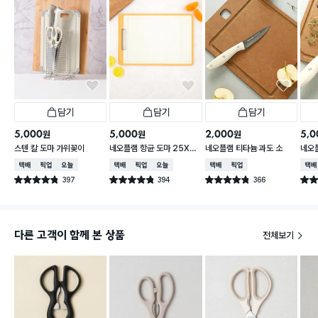
담기
담기
담기
5,000
5,000
2,000
5,0
원
원
원
스텐 칼 도마 가위꽂이
네오플램 항균 도마 25X3
네오플램 티타늄 과도 소
네오
6cm
형
택배배송
매장픽업
오늘배송
택배배송
매장픽업
오늘배송
택배배송
매장픽업
택배
397
394
366
별점 4.8점
별점 4.8점
별점 4.8점
별점 
건 작성
건 작성
건 작성
다른 고객이 함께 본 상품
전체보기