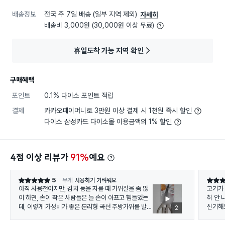
배송정보
전국 주 7일 배송 (일부 지역 제외)
자세히
배송비 3,000원 (30,000원 이상 무료)
휴일도착 가능 지역 확인
구매혜택
포인트
0.1% 다이소 포인트 적립
결제
카카오페이머니로 3만원 이상 결제 시 1천원 즉시 할인
다이소 삼성카드 다이소몰 이용금액의 1% 할인
4점 이상 리뷰가
91%
예요
5
무게
사용하기 가벼워요
별점 5점
별점 5
아직 사용전이지만, 김치 등을 자를 때 가위질을 좀 많
고기가 
이 하면, 손이 작은 사람들은 늘 손이 아프고 힘들었는
히 안 
데, 이렇게 가성비가 좋은 분리형 곡선 주방가위를 발견
신기해
2
해서 참 반가웠습니다.
분리형이