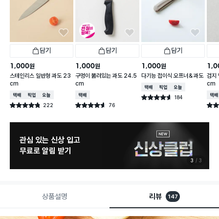
담기
담기
담기
1,000
1,000
1,000
1,0
원
원
원
스테인리스 일반형 과도 23
구멍이 뚫려있는 과도 24.5
다기능 접이식 오프너＆과도
검지 
cm
cm
cm
택배배송
매장픽업
오늘배송
택배배송
매장픽업
오늘배송
택배배송
택배
184
별점 4.6점
건 작성
222
76
별점 4.8점
별점 4.6점
별점 
건 작성
건 작성
관심 있는 신상 입고
무료로 알림 받기
3
3
상품설명
리뷰
147