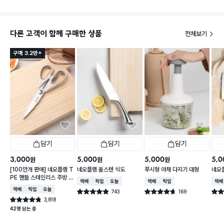
다른 고객이 함께 구매한 상품
전체보기
구매 3.2만+
담기
담기
담기
3,000
5,000
5,000
5,0
원
원
원
[100만개 판매] 네오플램 T
네오플램 올스텐 식도
푸시형 야채 다지기 대형
네오
PE 핸들 스테인리스 주방 가
택배배송
매장픽업
오늘배송
택배배송
매장픽업
택배
위
택배배송
매장픽업
오늘배송
743
169
별점 4.9점
별점 4.7점
별점 
건 작성
건 작성
3,818
별점 4.8점
건 작성
42명 담는 중