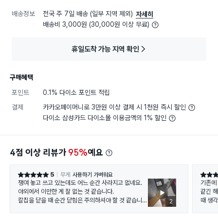
배송정보
전국 주 7일 배송 (일부 지역 제외)
자세히
배송비 3,000원 (30,000원 이상 무료)
휴일도착 가능 지역 확인
구매혜택
포인트
0.1% 다이소 포인트 적립
결제
카카오페이머니로 3만원 이상 결제 시 1천원 즉시 할인
다이소 삼성카드 다이소몰 이용금액의 1% 할인
4점 이상 리뷰가
95%
예요
5
무게
사용하기 가벼워요
별점 5점
별점 4
쟁여 놓고 쓰고 있는데도 어느 순간 사라지고 없네요.
기존에 
야외에서 이만한 게 잘 없는 것 같습니다.
같긴 해
칼집을 닫을 때 순간 닫힘은 주의하셔야 할 것 같습니
때 생각
2
다.
하셔야 
전에 사용하던 제품에는 그런 기능(?)이 없었는데 말이