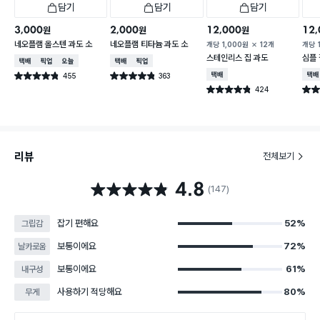
담기
담기
담기
3,000
2,000
12,000
12,
원
원
원
네오플램 올스텐 과도 소
네오플램 티타늄 과도 소
개당
1,000
원
12개
개당
스테인리스 집 과도
심플 
택배배송
매장픽업
오늘배송
택배배송
매장픽업
455
363
택배배송
택배
별점 4.8점
별점 4.8점
건 작성
건 작성
424
별점 4.8점
별점 
건 작성
리뷰
전체보기
4.8
별점 4.8점
(147)
잡기 편해요
52%
그립감
보통이에요
72%
날카로움
보통이에요
61%
내구성
사용하기 적당해요
80%
무게