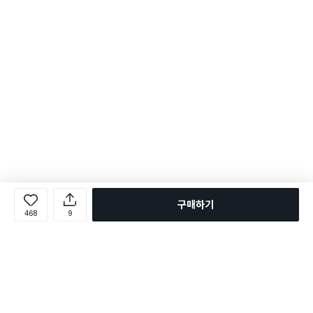
구매하기
468
9
로그인
온라인 다이소몰 1599-2211
온라인 다이소몰
다이소 매장 1522-4400
다이소 매장
평일 09:00 ~ 18:00
평일 09:00 ~ 18:00