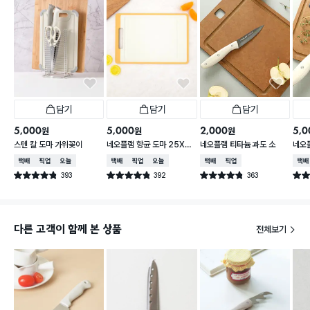
담기
담기
담기
5,000
5,000
2,000
5,0
원
원
원
스텐 칼 도마 가위꽂이
네오플램 항균 도마 25X3
네오플램 티타늄 과도 소
네오
6cm
형
택배배송
매장픽업
오늘배송
택배배송
매장픽업
오늘배송
택배배송
매장픽업
택배
393
392
363
별점 4.8점
별점 4.8점
별점 4.8점
별점 
건 작성
건 작성
건 작성
다른 고객이 함께 본 상품
전체보기