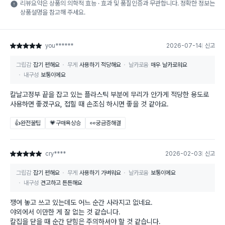
리뷰요약은 상품의 의학적 효능 · 효과 및 품질인증과 무관합니다. 정확한 정보는
상품설명을 참고해 주세요.
you******
2026-07-14
신고
별점 5점
그립감
잡기 편해요
무게
사용하기 적당해요
날카로움
매우 날카로워요
내구성
보통이에요
칼날고정부 끝을 잡고 있는 플라스틱 부분에 무리가 안가게 적당한 용도로
사용하면 좋겠구요, 접힐 때 손조심 하시면 좋을 것 같아요.
👍완전꿀팁
💗구매욕상승
👀궁금증해결
cry****
2026-02-03
신고
별점 5점
그립감
잡기 편해요
무게
사용하기 가벼워요
날카로움
보통이에요
내구성
견고하고 튼튼해요
쟁여 놓고 쓰고 있는데도 어느 순간 사라지고 없네요.
야외에서 이만한 게 잘 없는 것 같습니다.
칼집을 닫을 때 순간 닫힘은 주의하셔야 할 것 같습니다.