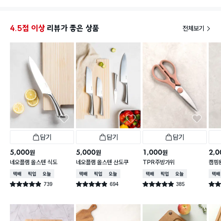
죠...
암튼 굳입니다!!
4.5점 이상
리뷰가 좋은 상품
전체보기
담기
담기
담기
5,000
5,000
1,000
2,0
원
원
원
네오플램 올스텐 식도
네오플램 올스텐 산도쿠
TPR주방가위
캠핑용
함
택배배송
매장픽업
오늘배송
택배배송
매장픽업
오늘배송
택배배송
매장픽업
오늘배송
택배
739
694
385
별점 4.9점
별점 4.9점
별점 4.9점
별점 
건 작성
건 작성
건 작성