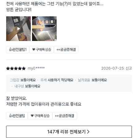
전에 사용하던 제품에는 그런 기능(?)이 없었는데 말이죠...
암튼 굳입니다!!
👍완전꿀팁
1
💗구매욕상승
👀궁금증해결
my0*****
2026-07-25
신고
별점 5점
그립감
보통이에요
무게
사용하기 적당해요
날카로움
보통이에요
내구성
보통이에요
잘 받았어요.
저렴한 가격에 접이용이라 관리용으로 좋네요
👍완전꿀팁
💗구매욕상승
👀궁금증해결
147개 리뷰 전체보기