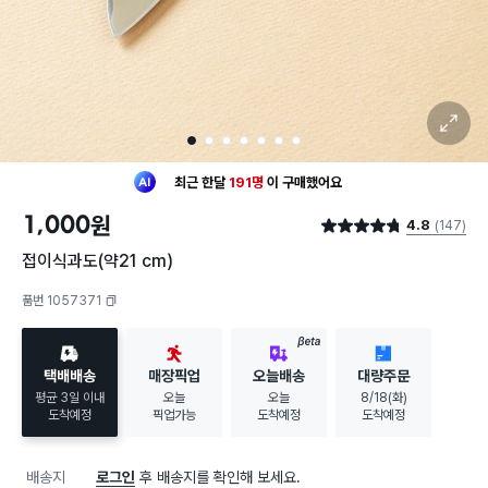
확대 보기
1
2
3
4
5
6
7
최근 한달
191명
이
구매했어요
30대 여성
이 가장 많이
구매했어요
1,000
원
4.8
(147)
최근 한달
191명
이
구매했어요
별점 4.8점
30대 여성
이 가장 많이
구매했어요
접이식과도(약21 cm)
품번 1057371
복사하기
BETA
택배배송
매장픽업
오늘배송
대량주문
평균 3일 이내
오늘
오늘
8/18(화)
도착예정
픽업가능
도착예정
도착예정
배송지
로그인
후 배송지를 확인해 보세요.