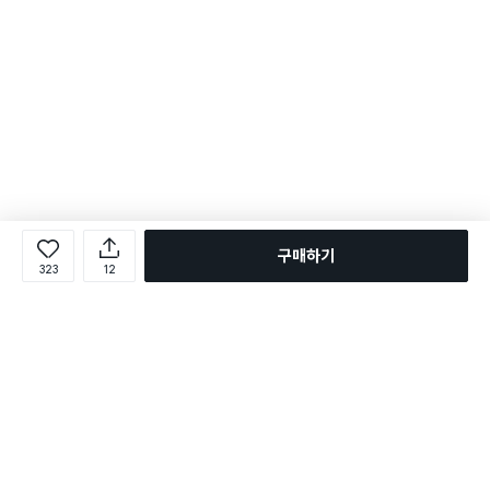
구매하기
323
12
로그인
온라인 다이소몰 1599-2211
온라인 다이소몰
다이소 매장 1522-4400
다이소 매장
평일 09:00 ~ 18:00
평일 09:00 ~ 18:00
주문조회
매장 상품 찾기