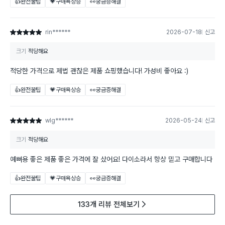
👍완전꿀팁
💗구매욕상승
👀궁금증해결
rin******
2026-07-18
신고
별점 5점
크기
적당해요
적당한 가격으로 제법 괜찮은 제품 쇼핑했습니다! 가성비 좋아요 :)
👍완전꿀팁
💗구매욕상승
👀궁금증해결
wlg******
2026-05-24
신고
별점 5점
크기
적당해요
예뻐용 좋은 제품 좋은 가격에 잘 샀어요! 다이소라서 항상 믿고 구매합니다
👍완전꿀팁
💗구매욕상승
👀궁금증해결
133개 리뷰 전체보기