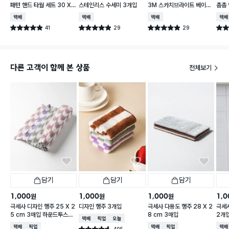
패턴 핸드 타월 세트 30 X
스테인리스 수세미 3개입
3M 스카치브라이트 베이직
촘촘 
30 cm 3개입
플라워 순면 행주
5 c
택배배송
택배배송
택배배송
택배
41
29
29
별점 4.9점
별점 4.9점
별점 4.9점
별점 
건 작성
건 작성
건 작성
다른 고객이 함께 본 상품
전체보기
담기
담기
담기
1,000
1,000
1,000
1,0
원
원
원
극세사 디자인 행주 25 X 2
디자인 행주 3개입
극세사 다용도 행주 28 X 2
극세사
5 cm 3매입 하운드투스체
8 cm 3매입
2개
택배배송
매장픽업
오늘배송
크
택배배송
매장픽업
택배배송
매장픽업
택배
405