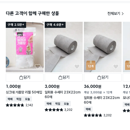
다른 고객이 함께 구매한 상품
전체보기
구매 2.5만+
구매 4.6만+
12개
1
담기
담기
담기
1,000
3,000
36,000
12,
원
원
원
싱크대 거름망 리필 50매입
일회용 수세미 23X22cm
개당
3,000
원
12개
개당
60매
일회용 수세미 23X22cm
모나미
택배배송
매장픽업
오늘배송
60매
택배배송
매장픽업
오늘배송
2,142
택배
별점 4.8점
건 작성
3,202
택배배송
별점 4.8점
별점 
건 작성
3,202
별점 4.8점
건 작성