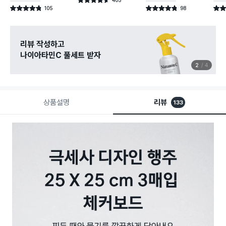
별점 4.6점
건 작성
105
98
별점 4.8점
별점 4.8점
별점 
건 작성
건 작성
다이소X카카오페이
8월 결제 혜택 이벤트
3
4
상품설명
리뷰
133