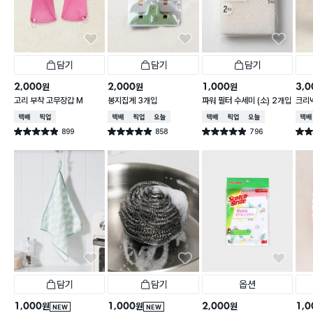
담기
담기
담기
2,000
2,000
1,000
3,0
원
원
원
고리 부착 고무장갑 M
봉지집게 3개입
파워 필터 수세미 (소) 2개입
크리넥
주 핑
택배배송
매장픽업
택배배송
매장픽업
오늘배송
택배배송
매장픽업
오늘배송
택배
899
858
796
별점 4.9점
별점 4.9점
별점 4.9점
별점 
건 작성
건 작성
건 작성
담기
담기
옵션
1,000
1,000
2,000
1,0
원
원
원
NEW
NEW