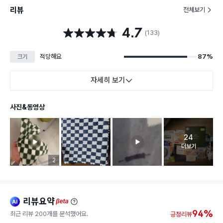
리뷰
전체보기
4.7
별점 4.7점
(133)
적당해요
87%
크기
자세히 보기
사진&동영상
24
고객 리뷰 
더보기
리뷰 이미지 등록 개수
2
리뷰요약
ai
beta
94%
최근 리뷰 200개를 분석했어요.
긍정리뷰