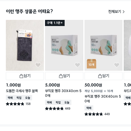
이런 행주 상품은 어때요?
전체보기
구매 1.1만+
10개
담기
담기
담기
1,000
5,000
50,000
1,0
원
원
원
도톰한 극세사 행주 블랙
부직포 행주 30X40cm 5
부드
개당
5,000
원
10개
0매
부직포 행주 30X40cm 5
택배배송
매장픽업
오늘배송
택배
0매
택배배송
매장픽업
오늘배송
158
별점 4.8점
별점 
건 작성
449
택배배송
별점 4.8점
건 작성
449
별점 4.8점
건 작성