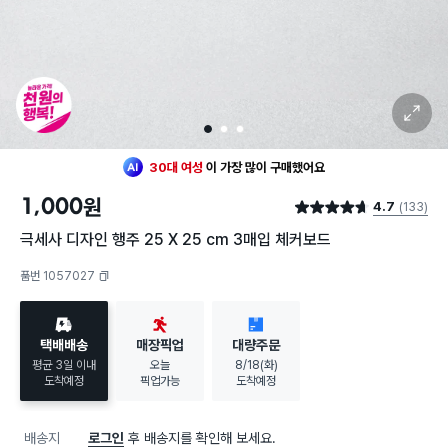
확대 보기
1
2
3
최근 한달
72명
이
구매했어요
30대 여성
이 가장 많이
구매했어요
1,000
원
4.7
(133)
최근 한달
72명
이
구매했어요
별점 4.7점
30대 여성
이 가장 많이
구매했어요
극세사 디자인 행주 25 X 25 cm 3매입 체커보드
품번 1057027
복사하기
택배배송
매장픽업
대량주문
평균 3일 이내
오늘
8/18(화)
도착예정
픽업가능
도착예정
배송지
로그인
후 배송지를 확인해 보세요.