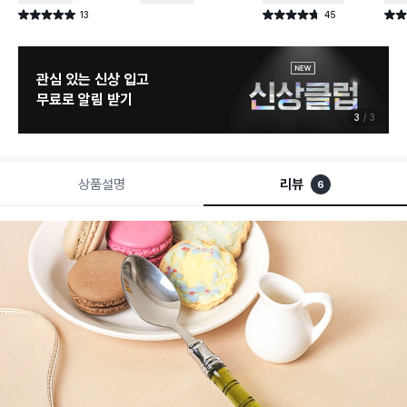
13
45
별점 5.0점
별점 4.7점
별점 
건 작성
건 작성
관심 있는 신상 입고
무료로 알림 받기
3
3
상품설명
리뷰
6