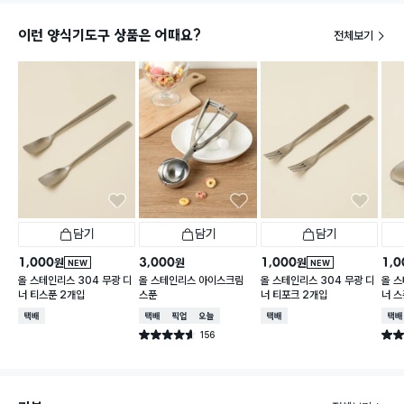
이런 양식기도구 상품은 어때요?
전체보기
담기
담기
담기
1,000
3,000
1,000
1,0
원
원
원
NEW
NEW
올 스테인리스 304 무광 디
올 스테인리스 아이스크림
올 스테인리스 304 무광 디
올 스
너 티스푼 2개입
스푼
너 티포크 2개입
너 스
택배배송
택배배송
매장픽업
오늘배송
택배배송
택배
156
별점 4.6점
별점 
건 작성