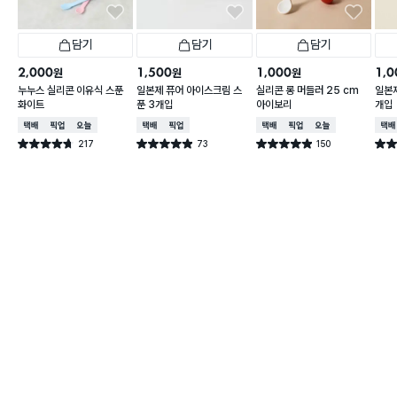
담기
담기
담기
2,000
1,500
1,000
1,0
원
원
원
누누스 실리콘 이유식 스푼
일본제 퓨어 아이스크림 스
실리콘 롱 머들러 25 cm
일본제
화이트
푼 3개입
아이보리
개입
택배배송
매장픽업
오늘배송
택배배송
매장픽업
택배배송
매장픽업
오늘배송
택배
217
73
150
별점 4.7점
별점 4.9점
별점 4.9점
별점 
건 작성
건 작성
건 작성