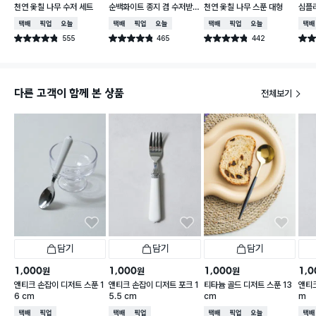
천연 옻칠 나무 수저 세트
순백화이트 종지 겸 수저받
천연 옻칠 나무 스푼 대형
심플
침
택배배송
매장픽업
오늘배송
택배배송
매장픽업
오늘배송
택배배송
매장픽업
오늘배송
택배
555
465
442
별점 4.8점
별점 4.8점
별점 4.8점
별점 
건 작성
건 작성
건 작성
다른 고객이 함께 본 상품
전체보기
담기
담기
담기
1,000
1,000
1,000
1,0
원
원
원
앤티크 손잡이 디저트 스푼 1
앤티크 손잡이 디저트 포크 1
티타늄 골드 디저트 스푼 13
앤티크
6 cm
5.5 cm
cm
m
택배배송
매장픽업
택배배송
매장픽업
택배배송
매장픽업
오늘배송
택배