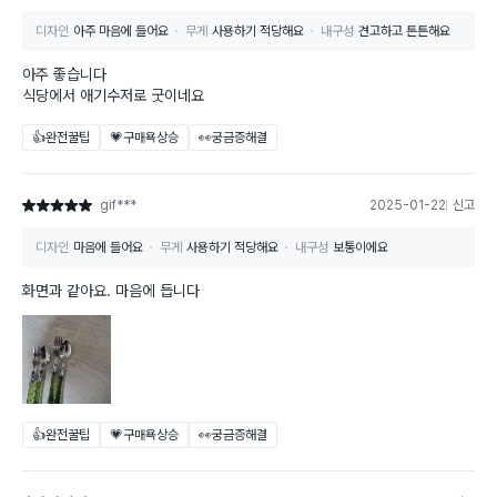
디자인
아주 마음에 들어요
무게
사용하기 적당해요
내구성
견고하고 튼튼해요
아주 좋습니다
식당에서 애기수저로 굿이네요
👍완전꿀팁
💗구매욕상승
👀궁금증해결
gif***
2025-01-22
신고
별점 5점
디자인
마음에 들어요
무게
사용하기 적당해요
내구성
보통이에요
화면과 같아요. 마음에 듭니다
👍완전꿀팁
💗구매욕상승
👀궁금증해결