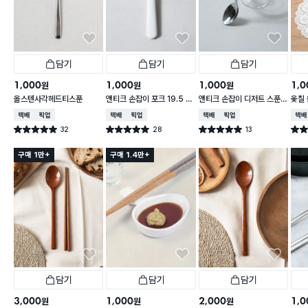
담기
담기
담기
1,000
1,000
1,000
1,0
원
원
원
올스텐사각헤드티스푼
앤티크 손잡이 포크 19.5 c
앤티크 손잡이 디저트 스푼 1
옻칠 
m
6 cm
cm
택배배송
매장픽업
택배배송
매장픽업
택배배송
매장픽업
택배
32
28
13
별점 5.0점
별점 5.0점
별점 5.0점
별점 
건 작성
건 작성
건 작성
구매 1만+
구매 1.4만+
담기
담기
담기
3,000
1,000
2,000
1,0
원
원
원