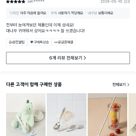
seh******
2026-05-10
신고
별점 5점
디자인
아주 마음에 들어요
무게
사용하기 적당해요
내구성
보통이에요
전부터 눈여겨보던 제품인데 이제 샀네요!
대나무 귀여워서 샀어요ㅋㅋㅋㅋ 잘 쓰겠습니다!
👍완전꿀팁
💗구매욕상승
👀궁금증해결
6개 리뷰 전체보기
다른 고객이 함께 구매한 상품
전체보기