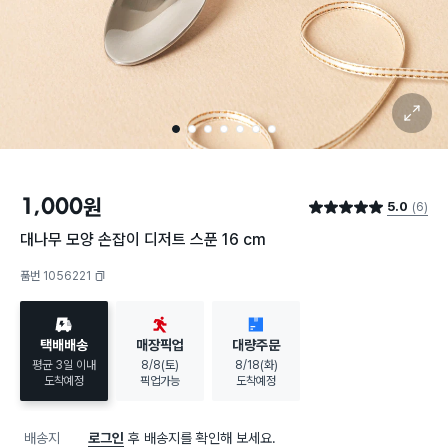
확대 보기
1
2
3
4
5
6
7
1,000
원
5.0
(6)
별점 5.0점
대나무 모양 손잡이 디저트 스푼 16 cm
품번 1056221
복사하기
택배배송
매장픽업
대량주문
평균 3일 이내
8/8(토)
8/18(화)
도착예정
픽업가능
도착예정
배송지
로그인
후 배송지를 확인해 보세요.