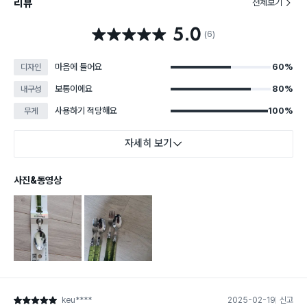
리뷰
전체보기
5.0
별점 5.0점
(6)
마음에 들어요
60%
디자인
보통이에요
80%
내구성
사용하기 적당해요
100%
무게
자세히 보기
사진&동영상
keu****
2025-02-19
신고
별점 5점