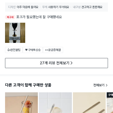
디자인
아주 마음에 들어요
무게
사용하기 무거워요
내구성
견고하고 튼튼해요
포크가 필요했는데 잘 구매했네요
재구매
👍완전꿀팁
💗구매욕상승
👀궁금증해결
27개 리뷰 전체보기
다른 고객이 함께 구매한 상품
전체보기
구매