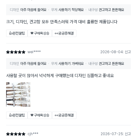
디자인
아주 마음에 들어요
무게
사용하기 적당해요
내구성
견고하고 튼튼해요
크기, 디자인, 견고함 모두 만족스러워 가격 대비 훌륭한 제품입니다
👍완전꿀팁
💗구매욕상승
👀궁금증해결
wei****
2026-08-04
신고
별점 5점
디자인
아주 마음에 들어요
무게
사용하기 가벼워요
내구성
견고하고 튼튼해요
사용할 곳이 많아서 넉넉하게 구매했는데 디자인 심플하고 좋네요
👍완전꿀팁
💗구매욕상승
👀궁금증해결
cjh***
2026-07-25
신고
별점 5점