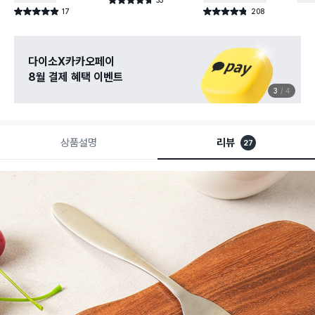
별점 4.7점
건 작성
17
208
별점 4.9점
별점 4.8점
건 작성
건 작성
다이소X카카오페이
8월 결제 혜택 이벤트
3
4
상품설명
리뷰
27