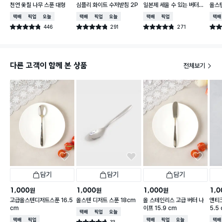
천연 옻칠 나무 스푼 대형
심플리 화이트 수저받침 2P
일본제 세울 수 있는 버터나
올스
이프 13.5 cm
택배배송
매장픽업
오늘배송
택배배송
매장픽업
오늘배송
택배배송
매장픽업
택배
446
291
271
별점 4.8점
별점 4.8점
별점 4.8점
별점 
건 작성
건 작성
건 작성
다른 고객이 함께 본 상품
전체보기
담기
담기
담기
1,000
1,000
1,000
1,0
원
원
원
고급올스텐디저트스푼 16.5
올스텐 디저트 스푼 18cm
올 스테인리스 고급 버터 나
앤티크
cm
이프 15.9 cm
5.5
택배배송
매장픽업
오늘배송
택배배송
매장픽업
택배배송
매장픽업
오늘배송
택배
33