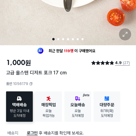
확대 보기
1
2
3
4
5
6
7
최근 한달
119명
이
구매했어요
20대 여성
이 가장 많이
구매했어요
1,000
원
4.9
(27)
최근 한달
119명
이
구매했어요
별점 4.9점
20대 여성
이 가장 많이
구매했어요
고급 올스텐 디저트 포크 17 cm
품번 1056179
복사하기
BETA
택배배송
매장픽업
오늘배송
대량주문
평균 3일 이내
오늘
오늘
8/18(화)
도착예정
픽업가능
도착예정
도착예정
배송지
로그인
후 배송지를 확인해 보세요.