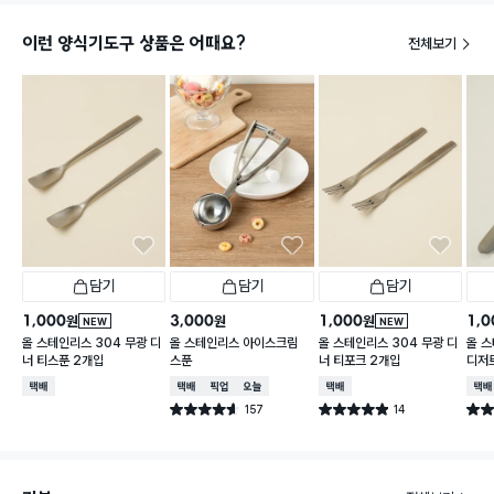
이런 양식기도구 상품은 어때요?
전체보기
담기
담기
담기
1,000
3,000
1,000
1,0
원
원
원
NEW
NEW
올 스테인리스 304 무광 디
올 스테인리스 아이스크림
올 스테인리스 304 무광 디
올 스
너 티스푼 2개입
스푼
너 티포크 2개입
디저
택배배송
택배배송
매장픽업
오늘배송
택배배송
택배
157
14
별점 4.6점
별점 4.9점
별점 
건 작성
건 작성