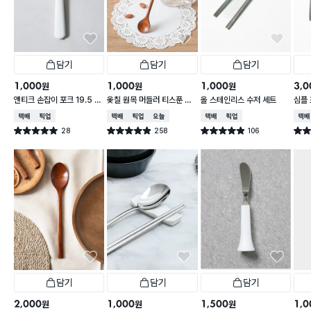
담기
담기
담기
1,000
1,000
1,000
3,0
원
원
원
앤티크 손잡이 포크 19.5 c
옻칠 원목 머들러 티스푼 20
올 스테인리스 수저 세트
심플
m
cm
택배배송
매장픽업
택배배송
매장픽업
오늘배송
택배배송
매장픽업
택배
28
258
106
별점 5.0점
별점 4.9점
별점 4.9점
별점 
건 작성
건 작성
건 작성
담기
담기
담기
2,000
1,000
1,500
1,0
원
원
원