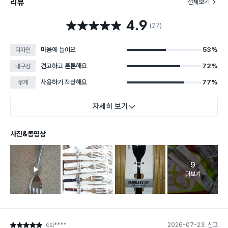
리뷰
전체보기
4.9
별점 4.9점
(27)
마음에 들어요
53%
디자인
견고하고 튼튼해요
72%
내구성
사용하기 적당해요
77%
무게
자세히 보기
사진&동영상
9
고객 리뷰 
더보기
csj****
2026-07-23
신고
별점 5점