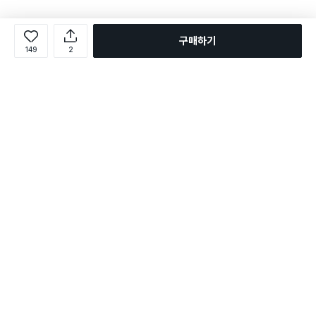
구매하기
149
2
로그인
온라인 다이소몰 1599-2211
온라인 다이소몰
다이소 매장 1522-4400
다이소 매장
평일 09:00 ~ 18:00
평일 09:00 ~ 18:00
주문조회
매장 상품 찾기
취소/교환/반품 신청
매장 위치 찾기
공지사항
1:1 문의
FAQ
고객센터
1:1 문의
제휴문의
앱 장애/신고
멤버십