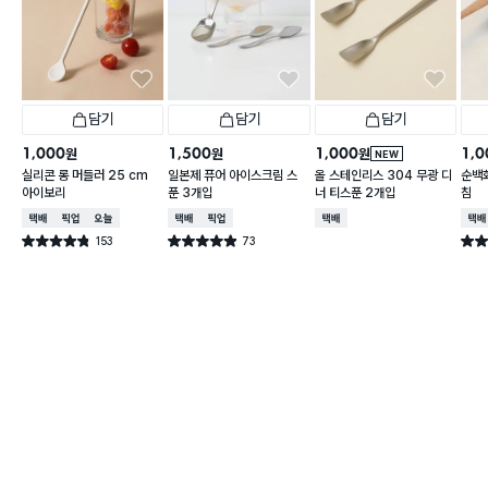
담기
담기
담기
1,000
1,500
1,000
1,0
원
원
원
NEW
실리콘 롱 머들러 25 cm
일본제 퓨어 아이스크림 스
올 스테인리스 304 무광 디
순백
아이보리
푼 3개입
너 티스푼 2개입
침
택배배송
매장픽업
오늘배송
택배배송
매장픽업
택배배송
택배
153
73
별점 4.8점
별점 4.9점
별점 
건 작성
건 작성