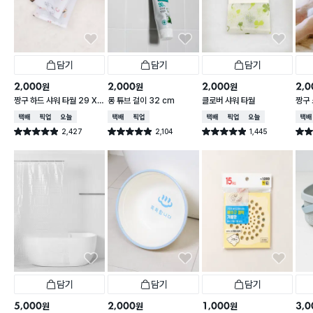
담기
담기
담기
2,000
2,000
2,000
2,0
원
원
원
짱구 하드 샤워 타월 29 X
롱 튜브 걸이 32 cm
클로버 샤워 타월
짱구 
95 cm
X 9
택배배송
매장픽업
오늘배송
택배배송
매장픽업
택배배송
매장픽업
오늘배송
택배
2,427
2,104
1,445
별점 4.9점
별점 4.9점
별점 4.9점
별점 
건 작성
건 작성
건 작성
담기
담기
담기
5,000
2,000
1,000
3,0
원
원
원