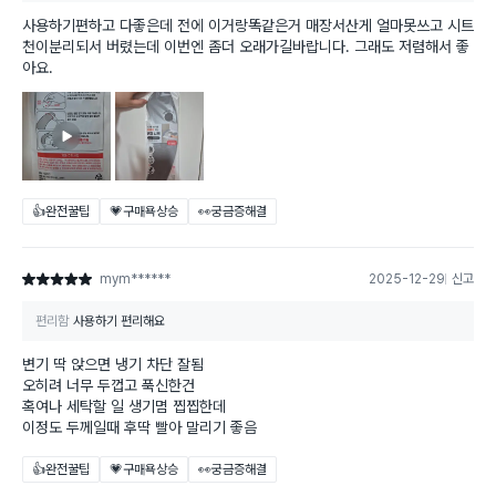
사용하기편하고 다좋은데 전에 이거랑똑같은거 매장서산게 얼마못쓰고 시트
천이분리되서 버렸는데 이번엔 좀더 오래가길바랍니다. 그래도 저렴해서 좋
아요.
👍완전꿀팁
💗구매욕상승
👀궁금증해결
mym******
2025-12-29
신고
별점 5점
편리함
사용하기 편리해요
변기 딱 앉으면 냉기 차단 잘됨
오히려 너무 두껍고 푹신한건
혹여나 세탁할 일 생기몀 찝찝한데
이정도 두께일때 후딱 빨아 말리기 좋음
👍완전꿀팁
💗구매욕상승
👀궁금증해결