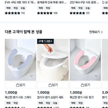
EVA 샤워 커튼 180 X 180
뭉게뭉게 인쇄 투톤 대야 33
간단 배수구망 시트 원형 중
긴 손
cm
cm
형 15매입
택배배송
매장픽업
오늘배송
택배배송
매장픽업
택배배송
매장픽업
오늘배송
택배
110
106
101
별점 4.9점
별점 4.9점
별점 4.9점
별점 
건 작성
건 작성
건 작성
다른 고객이 함께 본 상품
전체보기
구매 1.2만+
담기
담기
담기
1,000
1,000
1,000
5,0
원
원
원
푹신한 변기 시트 그레이
접이식 변기 손잡이 세트
푹신한 변기 시트 핑크
변기 
택배배송
매장픽업
택배배송
매장픽업
오늘배송
택배배송
매장픽업
매장
154
1,013
58