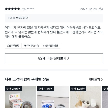
hyu*****
2025-12-24
신고
별점 5점
편리함
보통이에요
어머니가 변기에 앉을 때 차가운게 싫다고 해서 여러종류로 사다 드렸어요.
변기에 딱 맞지는 않는데 접착제가 뗐다 붙였다해도 괜찮은거라 여러번 시도
해서 대강 붙였어요.
👍완전꿀팁
💗구매욕상승
👀궁금증해결
82개 리뷰 전체보기
다른 고객이 함께 구매한 상품
전체보기
구매 2.9만+
구매 1.4만+
구매 1.2만+
구매