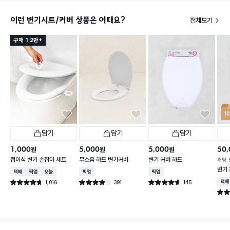
이런 변기시트/커버 상품은 어때요?
전체보기
구매 1.2만+
1
담기
담기
담기
1,000
5,000
5,000
50,
원
원
원
접이식 변기 손잡이 세트
무소음 하드 변기커버
변기 커버 하드
개당
변기 
택배배송
매장픽업
오늘배송
매장픽업
매장픽업
1,016
391
145
택배
별점 4.7점
별점 4.1점
별점 4.6점
건 작성
건 작성
건 작성
별점 