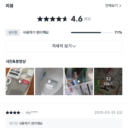
리뷰
전체보기
4.6
별점 4.6점
(82)
사용하기 편리해요
71%
편리함
자세히 보기
사진&동영상
32
고객 리뷰 
더보기
sky****
2025-03-31
신고
별점 4점
편리함
사용하기 편리해요