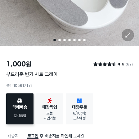
확대 보기
1
2
3
4
5
6
7
1,000
원
4.6
(82)
별점 4.6점
부드러운 변기 시트 그레이
품번 1056171
복사하기
택배배송
매장픽업
대량주문
오늘
8/18(화)
일시품절
픽업가능
도착예정
배송지
로그인
후 배송지를 확인해 보세요.