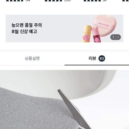
별점 4.7점
별점 4.7점
별점 4.8점
별점 
건 작성
건 작성
건 작성
늦으면 품절 주의
8월 신상 예고
1
3
상품설명
리뷰
82