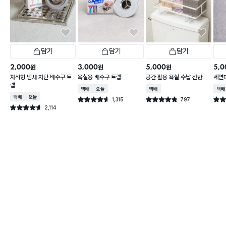
담기
담기
담기
2,000
3,000
5,000
5,0
원
원
원
자석형 냄새 차단 배수구 트
욕실용 배수구 트랩
공간 활용 욕실 수납 선반
세면
랩
택배배송
오늘배송
택배배송
택배
택배배송
오늘배송
1,315
797
별점 4.6점
별점 4.8점
별점 
건 작성
건 작성
2,114
별점 4.6점
건 작성