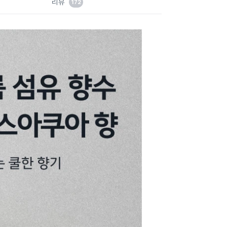
리뷰
172