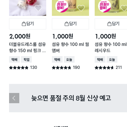
담기
담기
담기
장바구니
장바구니
장
원
원
원
2,000
1,000
1,000
더블유드레스룸 섬유
섬유 향수 100 ml 웜
섬유 향수 100 ml
향수 150 ml 핑크 블
앰버
레시우드
라썸 향
택배배송
매장픽업
택배배송
오늘배송
택배배송
오늘배송
130
190
211
별점 4.8점
별점 4.7점
별점 4.6점
건 작성
건 작성
건 작성
다이소X카카오페이 8월 결제 혜택 
이
전
슬
라
이
드