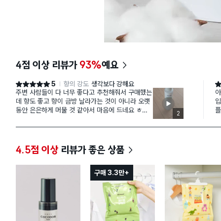
4점 이상 리뷰가
93%
예요
5
향의 강도
생각보다 강해요
별점 5점
별
주변 사람들이 다 너무 좋다고 추천해줘서 구매했는
아
데 향도 좋고 향이 금방 날라가는 것이 아니라 오랫
입
동안 은은하게 머물 것 같아서 마음에 드네요 ㅎㅎ
플
2
스프레이도 문제없이 잘 작동됩니다 ʕ·ω·ʔ
매
했
가
이
4.5점 이상
리뷰가 좋은 상품
하
기
구매 3.3만+