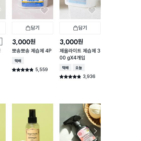
담기
담기
담기
바구니
장바구니
장바구니
장
원
원
원
3,000
3,000
1,000
형
뽀송뽀송 제습제 4P
제올라이트 제습제 3
걸이형 제습제 2
00 gX4개입
g
택배배송
택배배송
오늘배송
택배배송
오늘배송
5,559
별점 4.8점
건 작성
3,936
3,81
별점 4.8점
별점 4.8점
건 작성
건 작