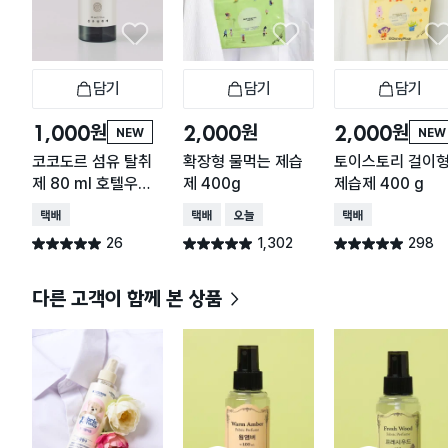
담기
담기
담기
장바구니
장바구니
장
원
원
원
1,000
2,000
2,000
NEW
NEW
코코도르 섬유 탈취
확장형 물먹는 제습
토이스토리 걸이
제 80 ml 호텔우드
제 400g
제습제 400 g
향
택배배송
택배배송
오늘배송
택배배송
26
1,302
298
별점 5.0점
별점 4.9점
별점 4.9점
건 작성
건 작성
건 작성
다른 고객이 함께 본 상품