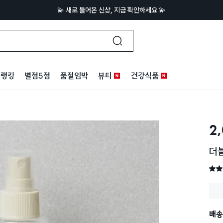
💫 새로 들어온 신상, 지금 확인하세요 💫
랭킹
별점5점
품절임박
뷰티
건강식품
2
더블
별점 
배송