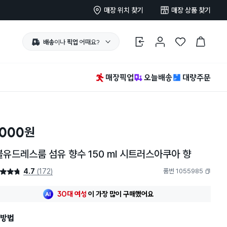
매장 위치 찾기
매장 상품 찾기
배송
이나
픽업
어때요?
로그인
마이페이지
찜 한 상품
장바구니
매장픽업
오늘배송
대량주문
,000
원
유드레스룸 섬유 향수 150 ml 시트러스아쿠아 향
4.7
(172)
품번 1055985
4.7점
복사하기
최근 한달
183명
이
구매했어요
30대 여성
이 가장 많이
구매했어요
최근 한달
183명
이
구매했어요
방법
30대 여성
이 가장 많이
구매했어요