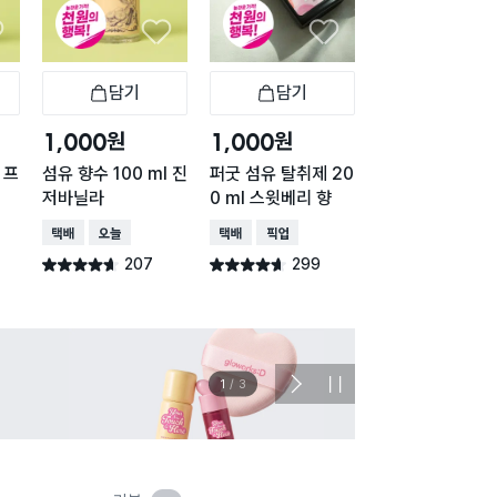
담기
담기
담기
바구니
장바구니
장바구니
장
원
원
원
1,000
1,000
1,000
 프
섬유 향수 100 ml 진
퍼굿 섬유 탈취제 20
퍼굿 섬유 탈취제
저바닐라
0 ml 스윗베리 향
0 ml 블루밍머
향
택배배송
오늘배송
택배배송
매장픽업
택배배송
매장픽업
207
299
652
별점 4.6점
별점 4.6점
별점 4.7점
건 작성
건 작성
건 작
이벤트
관심 
2
/
3
다
정
음
지
슬
라
이
드