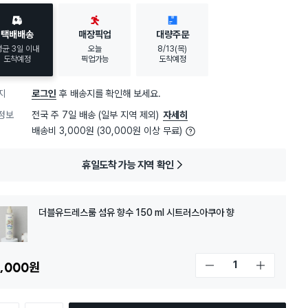
택배배송
매장픽업
대량주문
평균 3일 이내
오늘
8/13(목)
도착예정
픽업가능
도착예정
지
로그인
후 배송지를 확인해 보세요.
정보
전국 주 7일 배송 (일부 지역 제외)
자세히
배송비 3,000원 (30,000원 이상 무료)
휴일도착 가능 지역 확인
더블유드레스룸 섬유 향수 150 ml 시트러스아쿠아 향
,000
원
개수 감소
개수 증가