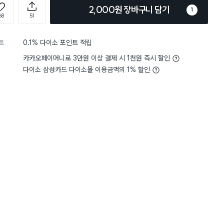
2,000원 장바구니 담기
1
68
51
트
0.1% 다이소 포인트 적립
카카오페이머니로 3만원 이상 결제 시 1천원 즉시 할인
다이소 삼성카드 다이소몰 이용금액의 1% 할인
5
향의 강도
생각보다 강해요
운 상품입니다
 디자인도 맘에 들고 일단 향이
전체보기
탈취에 아주 효과가 좋습니다
스 향이라 그런지 포근하고 상큼
 여름에 뿌리기 좋을거 같아요
잘 안열리네요
구매 7.2만+
구매 6.2만+
구매 1.5만+