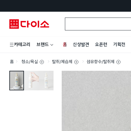
홈
신상발견
오픈런
기획전
카테고리
브랜드
홈
청소/욕실
탈취/제습제
섬유향수/탈취제