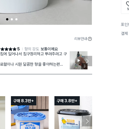
5
1
2
3
포인
결제
리뷰안내
5
향의 강도
보통이에요
점 5점
별점 5점
침에 일어나서 침구정리하고 뿌려주려고 구
아주 만족스러
타 제품에 비해
로럴이나 시원 달콤한 향을 좋아하는편
강해서 섬유 
3
장에서 온갖것들 향 맡아보고 3가지를 구입
그리고 시트러
는데
한 느낌이 나서
장 내취향에 맞는 애들임
다만 뚜껑이 
 제품은 약간 시원하면서 플로럴향이 샤랄라
게
분 좋아지는 느낌ㅋㅋ
구매 8.3만+
구매 3.8만+
구매 21만+