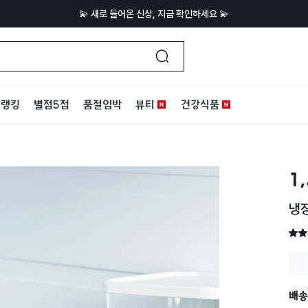
💫 새로 들어온 신상, 지금 확인하세요 💫
랭킹
별점5점
품절임박
뷰티
건강식품
1
냉장
별점 
배송