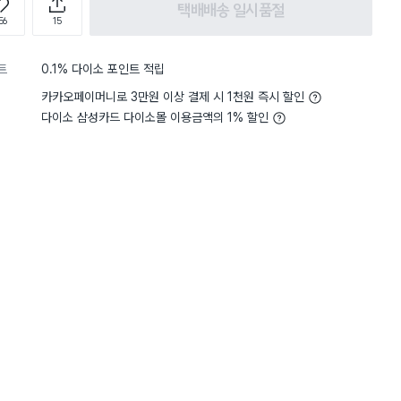
택배배송 일시품절
56
15
트
0.1% 다이소 포인트 적립
카카오페이머니로 3만원 이상 결제 시 1천원 즉시 할인
다이소 삼성카드 다이소몰 이용금액의 1% 할인
4
무게
사용하기 적당해요
5
무게
사용
별점 5점
으로 최고인 것 같네요
책상위에 아이 지우개, 인
 떨어져서 국물류 담기는 어려울
넣어둘 통을 고르다가 투명
매했는데 아주 좋네요-
 더 깊어서 좋습니다
 뚜껑 크기가 같아서 더 편하네요