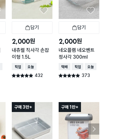
담기
담기
담기
바구니
장바구니
장바구니
장
원
원
원
2,000
2,000
2,000
씰
내츄럴 직사각 손잡
네오플램 네오벤트
내츄럴 직사각 손
이형 1.5L
정사각 300ml
이형 2.8L
배송
매장픽업
오늘배송
택배배송
매장픽업
오늘배송
매장픽업
432
373
370
별점 4.9점
별점 4.9점
별점 4.9점
건 작성
건 작성
건 작
구매 3만+
구매 1만+