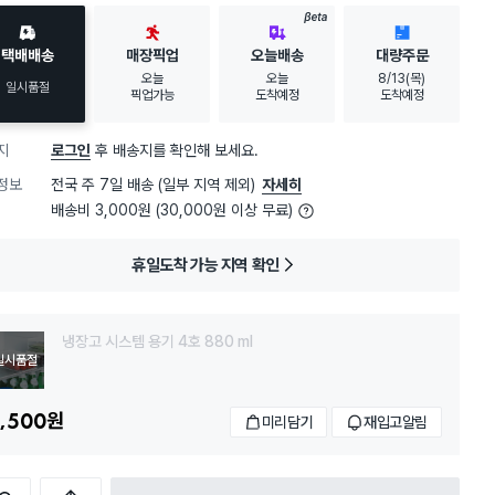
BETA
택배배송
매장픽업
오늘배송
대량주문
오늘
오늘
8/13(목)
일시품절
픽업가능
도착예정
도착예정
지
로그인
후 배송지를 확인해 보세요.
정보
전국 주 7일 배송 (일부 지역 제외)
자세히
배송비 3,000원 (30,000원 이상 무료)
휴일도착 가능 지역 확인
냉장고 시스템 용기 4호 880 ml
일시품절
,500
원
미리담기
재입고알림