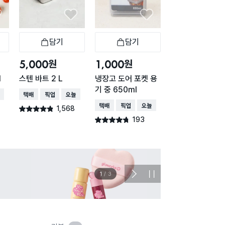
담기
담기
담기
바구니
장바구니
장바구니
장
원
원
원
5,000
1,000
1,000
l
스텐 바트 2 L
냉장고 도어 포켓 용
냉장고 도어 포켓
기 중 650ml
기 소 450ml
배송
택배배송
매장픽업
오늘배송
택배배송
매장픽업
오늘배송
택배배송
매장픽업
오
1,568
별점 4.8점
건 작성
193
117
별점 4.7점
별점 4.6점
건 작성
건 작
이벤트
관심 
2
/
3
다
정
음
지
슬
라
이
드