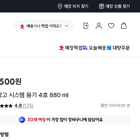
매장 위치 찾기
매장 상품 찾기
배송
이나
픽업
어때요?
로그인
마이페이지
찜 한 상품
장바구니
매장픽업
오늘배송
대량주문
,500
원
고 시스템 용기 4호 880 ml
4.8
(175)
품번 1055928
4.8점
복사하기
최근 한달
124명
이
장바구니에 담았어요
30대 여성
이 가장 많이
장바구니에 담았어요
최근 한달
124명
이
장바구니에 담았어요
방법
30대 여성
이 가장 많이
장바구니에 담았어요