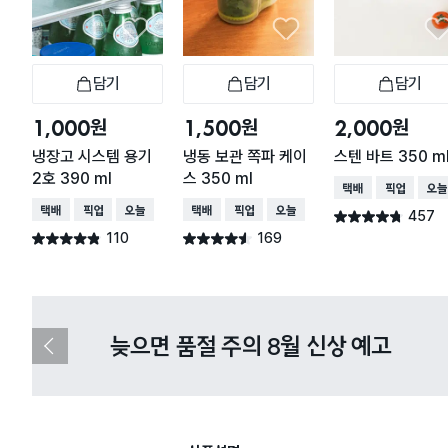
담기
담기
담기
장바구니
장바구니
장
원
원
원
1,000
1,500
2,000
냉장고 시스템 용기
냉동 보관 쪽파 케이
스텐 바트 350 m
2호 390 ml
스 350 ml
택배배송
매장픽업
오늘
택배배송
매장픽업
오늘배송
택배배송
매장픽업
오늘배송
457
별점 4.7점
건 작성
110
169
별점 4.8점
별점 4.5점
건 작성
건 작성
다이소X카카오페이 8월 결제 혜택 
이
전
슬
라
이
드