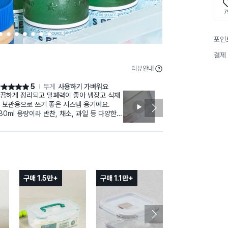
7
2
3
4
5
6
7
8
포인
결제
리뷰안내
5
무게
사용하기 가벼워요
점 5점
별점 4점
끔하게 정리되고 밀폐력이 좋아 냉장고 식재
냉장고 정리용
 보관용으로 쓰기 좋은 시스템 용기예요.
밀폐력은 조금
80ml 용량이라 반찬, 채소, 과일 등 다양한
것 같습니다
재료를 보관하기 적당하며, 냉장고 공간을 효
3호 보다 살짝
적으로 활용할 수 있습니다.
그리고 3,4호
껑이 안정적으로 밀착되어 내용물을 신선하
 보관하는 데 도움이 되고, 투명한 용기라 안
 담긴 식재료를 한눈에 확인하기 편해요.
곡차곡 쌓아 보관하기 쉬워 주방 정리에도 도
이 되는 실용적인 제품입니다.
구매 1.5만+
구매 1.1만+
 880ml 용량으로 활용도 높음
 밀폐력이 좋아 신선하게 보관 가능
 적층 보관으로 냉장고 정리 편리
️ 총평 : 주방을 깔끔하게 정리하고 식재료를
선하게 보관하기 좋은 시스템 용기예요 👍