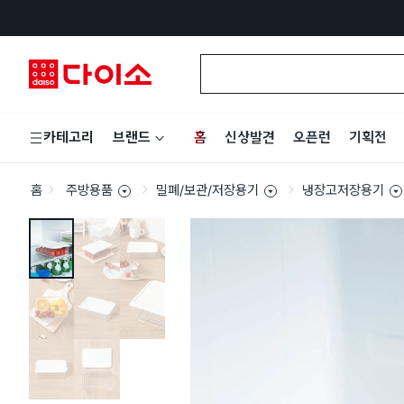
홈
신상발견
오픈런
기획전
카테고리
브랜드
홈
주방용품
밀폐/보관/저장용기
냉장고저장용기