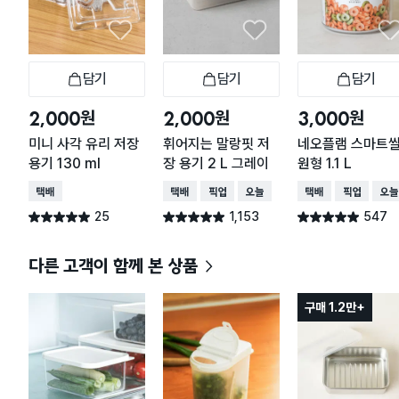
담기
담기
담기
장바구니
장바구니
장
원
원
원
2,000
2,000
3,000
미니 사각 유리 저장
휘어지는 말랑핏 저
네오플램 스마트
용기 130 ml
장 용기 2 L 그레이
원형 1.1 L
택배배송
택배배송
매장픽업
오늘배송
택배배송
매장픽업
오늘
25
1,153
547
별점 5.0점
별점 4.9점
별점 4.9점
건 작성
건 작성
건 작성
다른 고객이 함께 본 상품
구매 1.2만+