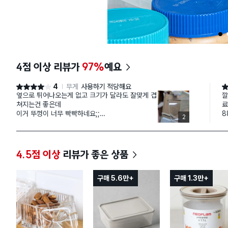
1
4점 이상 리뷰가
97%
예요
4
무게
사용하기 적당해요
별점 4점
별
옆으로 튀어나오는게 없고 크기가 달라도 잘맞게 겹
깔
쳐지는건 좋은데
료
이거 뚜껑이 너무 빡빡하네요;;
8
2
여는건 그냥 좀 힘들이면 열리지만 닫는게 심각하게
식
안닫히고
율
그릇에 뚜껑닫히는부분 마감이 너무 더럽게 돼있어
뚜
서 플라스틱 조각이 자꾸 떨어지고 날카로움..
게
4.5점 이상
리뷰가 좋은 상품
하나만 사볼걸 괜히 여러개 샀네요 후회됨..
에
박스 큰거로 보내셔서 택배기사님은 현관에 박스 집
차
어던지면서 시옷비읍 지읒같네 찾으면서 쌍욕하고
움
구매 5.6만+
구매 1.3만+
뭔 기분좋은게 없군요..
•
다이소 주문할때마다 느끼는건데 박스를 왜이리 쓸
•
데없이 큰거로 보내나요?
•
⭐
신