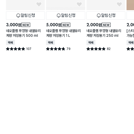
알림신청
알림신청
알림신청
3,000
5,000
2,000
2,0
원
원
원
NEW
NEW
NEW
네오플램 뚜껑형 내열유리
네오플램 뚜껑형 내열유리
네오플램 뚜껑형 내열유리
[스티
계량 저장용기 500 ml
계량 저장용기 1 L
계량 저장용기 250 ml
가능한
리
택배배송
택배배송
택배배송
택배
107
79
82
별점 4.9점
별점 4.8점
별점 4.9점
별점 
건 작성
건 작성
건 작성