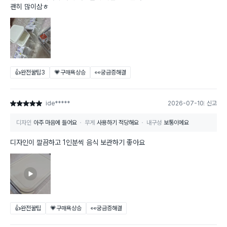
괜히 많이삼ㅎ
👍완전꿀팁
3
💗구매욕상승
👀궁금증해결
ide*****
2026-07-10
신고
별점 5점
디자인
아주 마음에 들어요
무게
사용하기 적당해요
내구성
보통이에요
디자인이 깔끔하고 1인분씩 음식 보관하기 좋아요
👍완전꿀팁
💗구매욕상승
👀궁금증해결