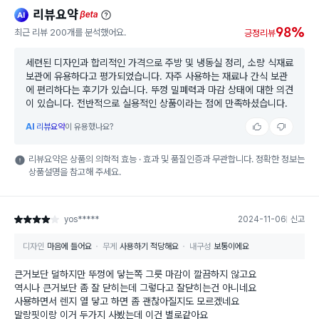
리뷰요약
ai
beta
98%
최근 리뷰 200개를 분석했어요.
긍정리뷰
세련된 디자인과 합리적인 가격으로 주방 및 냉동실 정리, 소량 식재료
보관에 유용하다고 평가되었습니다. 자주 사용하는 재료나 간식 보관
에 편리하다는 후기가 있습니다. 뚜껑 밀폐력과 마감 상태에 대한 의견
이 있습니다. 전반적으로 실용적인 상품이라는 점에 만족하셨습니다.
AI
리뷰요약
이 유용했나요?
리뷰요약은 상품의 의학적 효능 · 효과 및 품질인증과 무관합니다. 정확한 정보는
상품설명을 참고해 주세요.
yos*****
2024-11-06
신고
별점 4점
디자인
마음에 들어요
무게
사용하기 적당해요
내구성
보통이에요
큰거보단 덜하지만 뚜껑에 닿는쪽 그릇 마감이 깔끔하지 않고요
역시나 큰거보단 좀 잘 닫히는데 그렇다고 잘닫히는건 아니네요
사묭하면서 렌지 열 닿고 하면 좀 괜찮아질지도 모르겠네요
말랑핏이랑 이거 두가지 사봤는데 이건 별로같아요