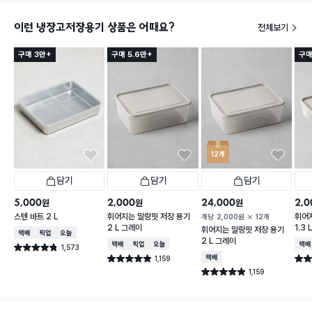
이런 냉장고저장용기 상품은 어때요?
전체보기
구매 3만+
구매 5.6만+
구매
12개
담기
담기
담기
5,000
2,000
24,000
2,0
원
원
원
스텐 바트 2 L
휘어지는 말랑핏 저장 용기
휘어
개당
2,000
원
12개
2 L 그레이
1.3
휘어지는 말랑핏 저장 용기
택배배송
매장픽업
오늘배송
2 L 그레이
택배배송
매장픽업
오늘배송
택배
1,573
별점 4.8점
건 작성
1,159
택배배송
별점 4.9점
별점 
건 작성
1,159
별점 4.9점
건 작성