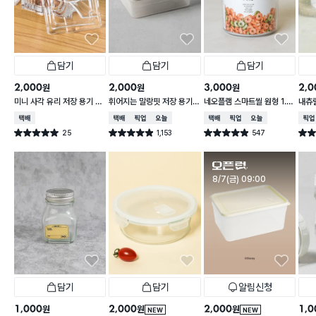
담기
담기
담기
2,000
2,000
3,000
2,0
원
원
원
미니 사각 유리 저장 용기 13
휘어지는 말랑핏 저장 용기
네오플램 스마트씰 원형 1.1
내츄럴
0 ml
2 L 그레이
L
L
택배배송
택배배송
매장픽업
오늘배송
택배배송
매장픽업
오늘배송
매장
25
1,153
547
별점 5.0점
별점 4.9점
별점 4.9점
별점 
건 작성
건 작성
건 작성
판매시작
8/7(금) 09:00
담기
담기
알림신청
1,000
2,000
2,000
1,0
원
원
원
NEW
NEW