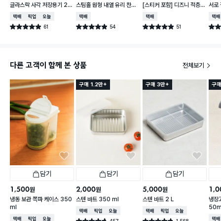
글라스락 사각 저장용기 24
스팀홀 원형 내열 유리 찬통
[스티커 포함] 디즈니 적층
서로 
0ml
1 L
가능한 말랑핏 2.7 L 아이보
2개입
택배배송
매장픽업
오늘배송
택배배송
택배배송
택배
리
61
54
51
별점 4.9점
별점 4.9점
별점 4.9점
별점 
건 작성
건 작성
건 작성
다른 고객이 함께 본 상품
전체보기
구매 1.2만+
구매 3만+
구매
담기
담기
담기
1,500
2,000
5,000
1,0
원
원
원
냉동 보관 쪽파 케이스 350
스텐 바트 350 ml
스텐 바트 2 L
냉장고
ml
50m
택배배송
매장픽업
오늘배송
택배배송
매장픽업
오늘배송
택배배송
매장픽업
오늘배송
택배
457
1,568