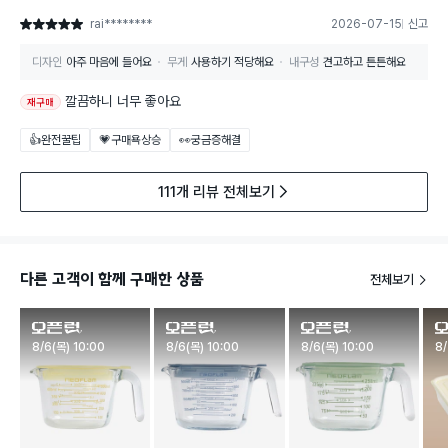
rai********
2026-07-15
신고
별점 5점
디자인
아주 마음에 들어요
무게
사용하기 적당해요
내구성
견고하고 튼튼해요
깔끔하니 너무 좋아요
재구매
👍완전꿀팁
💗구매욕상승
👀궁금증해결
111개 리뷰 전체보기
다른 고객이 함께 구매한 상품
전체보기
판매시작
판매시작
판매시작
판
8/6(목) 10:00
8/6(목) 10:00
8/6(목) 10:00
8/