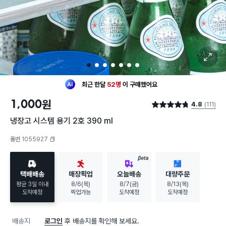
확대 보기
1
2
3
4
5
6
7
최근 한달
52명
이
구매했어요
20대 여성
이 가장 많이
찜했어요
1,000
원
4.8
(111)
최근 한달
52명
이
구매했어요
별점 4.8점
20대 여성
이 가장 많이
찜했어요
냉장고 시스템 용기 2호 390 ml
품번 1055927
복사하기
BETA
택배배송
매장픽업
오늘배송
대량주문
평균 3일 이내
8/6(목)
8/7(금)
8/13(목)
도착예정
픽업가능
도착예정
도착예정
배송지
로그인
후 배송지를 확인해 보세요.