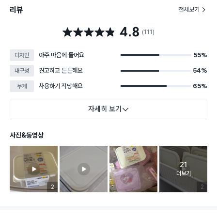
리뷰
전체보기
4.8
별점 4.8점
(111)
아주 마음에 들어요
55%
디자인
견고하고 튼튼해요
54%
내구성
사용하기 적당해요
65%
무게
자세히 보기
사진&동영상
21
고객 리뷰 
더보기
리뷰 이미지 등록 개수
2
리뷰 이미
2