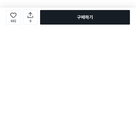
구매하기
692
9
로그인
온라인 다이소몰 1599-2211
온라인 다이소몰
다이소 매장 1522-4400
다이소 매장
평일 09:00 ~ 18:00
평일 09:00 ~ 18:00
주문조회
매장 상품 찾기
취소/교환/반품 신청
매장 위치 찾기
공지사항
1:1 문의
FAQ
고객센터
1:1 문의
제휴문의
앱 장애/신고
멤버십