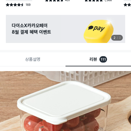
별점 4.7점
별점 4.8점
건 작성
건 작성
169
별점 4.5점
별점 
건 작성
관심 있는 신상 입고
무료로 알림 받기
3
3
상품설명
리뷰
111