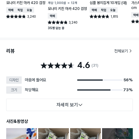
모나미 키친 마카 420 검정
심플 봉지집게 10개입 (대)
가스레
개당
1,000
원
12개
cm
모나미 키친 마카 420 검정
택배배송
매장픽업
오늘배송
택배배송
매장픽업
오늘배송
택배
3,240
택배배송
1,815
별점 4.8점
별점 4.8점
건 작성
건 작성
별점 
3,240
별점 4.8점
건 작성
35명 담는 중
리뷰
전체보기
4.6
별점 4.6점
(31)
마음에 들어요
56%
디자인
적당해요
73%
크기
자세히 보기
사진&동영상