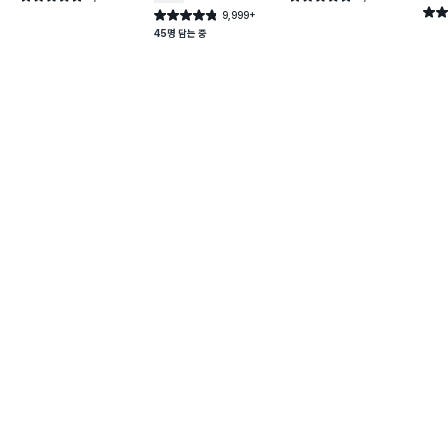
건 작성
건 작성
별점 
9,999+
별점 4.8점
건 작성
45명 담는 중