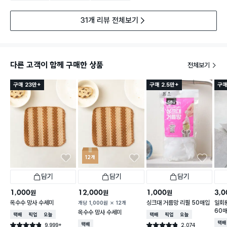
31개 리뷰 전체보기
다른 고객이 함께 구매한 상품
전체보기
구매 23만+
구매 2.5만+
구매
12개
담기
담기
담기
1,000
12,000
1,000
3,0
원
원
원
옥수수 망사 수세미
싱크대 거름망 리필 50매입
일회용
개당
1,000
원
12개
60
옥수수 망사 수세미
택배배송
매장픽업
오늘배송
택배배송
매장픽업
오늘배송
택배
9,999+
택배배송
2,074
별점 4.8점
별점 4.8점