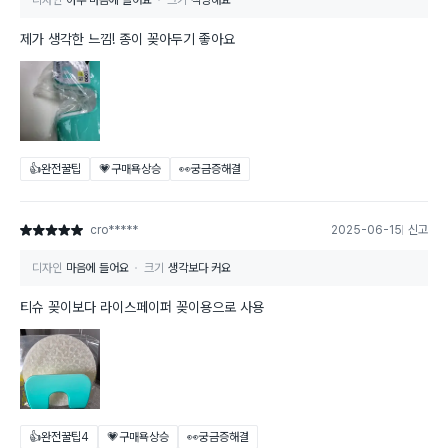
제가 생각한 느낌! 종이 꽂아두기 좋아요
👍완전꿀팁
💗구매욕상승
👀궁금증해결
cro*****
2025-06-15
신고
별점 5점
디자인
마음에 들어요
크기
생각보다 커요
티슈 꽂이보다 라이스페이퍼 꽂이용으로 사용
👍완전꿀팁
4
💗구매욕상승
👀궁금증해결