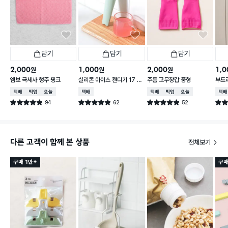
담기
담기
담기
2,000
1,000
2,000
1,0
원
원
원
엠보 극세사 행주 핑크
실리콘 아이스 캔디기 17 X
주름 고무장갑 중형
부드러
4 cm
0 c
택배배송
매장픽업
오늘배송
택배배송
택배배송
매장픽업
오늘배송
택배
94
62
52
별점 4.9점
별점 4.9점
별점 4.9점
별점 
건 작성
건 작성
건 작성
다른 고객이 함께 본 상품
전체보기
구매 1만+
구매