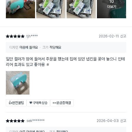
10
고객 리뷰 
더보기
tjh****
2026-02-11
신고
별점 5점
디자인
마음에 들어요
크기
적당해요
일단 컬러가 맘에 들어서 주문을 했는데 집에 있던 냅킨을 꽂아 놓으니 인테
리어 효과도 있고 좋아용 ㅎ
👍완전꿀팁
💗구매욕상승
👀궁금증해결
sek*******
2026-04-03
신고
별점 5점
디자인
아주 마음에 들어요
크기
적당해요