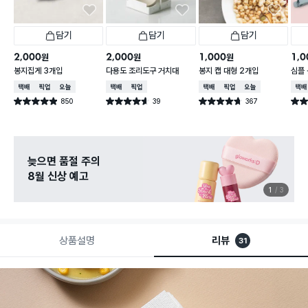
담기
담기
담기
2,000
2,000
1,000
1,0
원
원
원
봉지집게 3개입
다용도 조리도구 거치대
봉지 캡 대형 2개입
심플 
택배배송
매장픽업
오늘배송
택배배송
매장픽업
택배배송
매장픽업
오늘배송
택배
850
39
367
별점 4.9점
별점 4.6점
별점 4.7점
별점 
건 작성
건 작성
건 작성
늦으면 품절 주의
8월 신상 예고
1
3
상품설명
리뷰
31