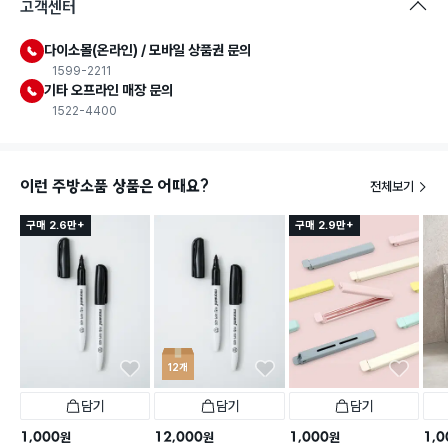
고객센터
다이소몰(온라인) / 모바일 상품권 문의
1599-2211
기타 오프라인 매장 문의
1522-4400
이런 주방소품 상품은 어때요?
전체보기
구매 2.6만+
구매 2.9만+
12개
담기
담기
담기
1,000
12,000
1,000
1,0
원
원
원