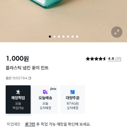
확대 보기
1
2
3
4
5
6
7
1,000
원
4.6
(31)
별점 4.6점
플라스틱 냅킨 꽂이 민트
품번 1055794
복사하기
BETA
매장픽업
오늘배송
대량주문
오늘
오늘
8/14(금)
픽업가능
도착예정
도착예정
픽업매장
로그인
후 픽업 가능 매장을 확인해 보세요.