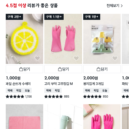
4.5점 이상
리뷰가 좋은 상품
전체보기
구매 2만+
구매 1.1만+
구매 1만+
담기
담기
담기
1,000
2,000
2,000
1,0
원
원
원
과일 손뜨개 수세미
고리 부착 고무장갑 M
봉지집게 3개입
파워 
택배배송
매장픽업
오늘배송
택배배송
매장픽업
택배배송
매장픽업
오늘배송
택배
1,156
885
850
별점 4.9점
별점 4.9점
별점 4.9점
별점 
건 작성
건 작성
건 작성