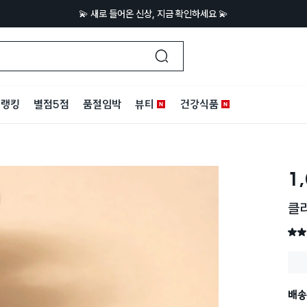
💫 새로 들어온 신상, 지금 확인하세요 💫
랭킹
별점5점
품절임박
뷰티
건강식품
1
클리
별점 
배송