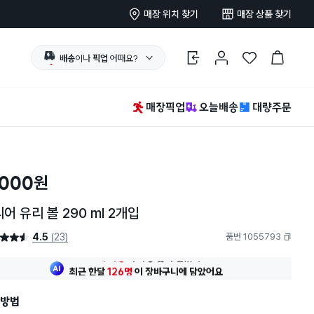
매장 위치 찾기
매장 상품 찾기
배송
이나
픽업
어때요?
로그인
마이페이지
찜 한 상품
장바구니
매장픽업
오늘배송
대량주문
,000
원
어 유리 볼 290 ml 2개입
4.5
(23)
품번 1055793
4.5점
복사하기
최근 한달
126명
이
장바구니에 담았어요
20대 여성
이 가장 많이
찜했어요
최근 한달
126명
이
장바구니에 담았어요
방법
20대 여성
이 가장 많이
찜했어요