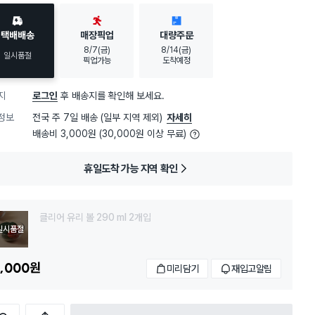
택배배송
매장픽업
대량주문
8/7(금)
8/14(금)
일시품절
픽업가능
도착예정
지
로그인
후 배송지를 확인해 보세요.
정보
전국 주 7일 배송 (일부 지역 제외)
자세히
배송비 3,000원 (30,000원 이상 무료)
휴일도착 가능 지역 확인
클리어 유리 볼 290 ml 2개입
일시품절
,000
원
미리담기
재입고알림