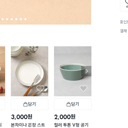
4
2
3
4
5
6
7
포인
결제
담기
담기
담기
바구니
장바구니
장바구니
장
원
원
원
3,000
2,000
1,000
늬
본차이나 은장 스트
컬러 투톤 V형 공기
심플 화이트 종지