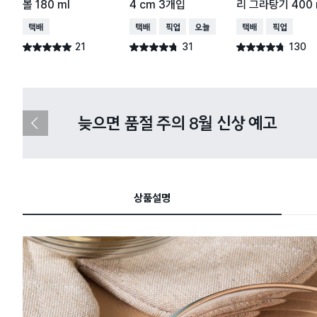
볼 180 ml
4 cm 3개입
리 그라탕기 400 
택배배송
택배배송
매장픽업
오늘배송
택배배송
매장픽업
21
31
130
별점 4.9점
별점 4.7점
별점 4.7점
건 작성
건 작성
건 작성
다이소X카카오페이 8월 결제 혜택 
이
전
슬
라
이
드
상품설명