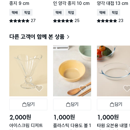
종지 9 cm
인 양각 종지 10 cm
양각 대접 13 cm
택배배송
매장픽업
택배배송
매장픽업
택배배송
매장픽업
27
25
23
별점 5.0점
별점 5.0점
별점 5.0점
건 작성
건 작성
건 작성
다른 고객이 함께 본 상품
담기
담기
담기
장바구니
장바구니
장
원
원
원
2,000
1,000
1,000
아이스크림 디저트
플라스틱 다용도 볼 1
타원 오븐용 내열 