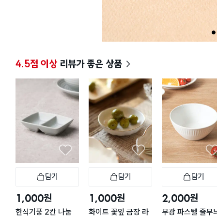
1
4.5점 이상
리뷰가 좋은 상품
담기
담기
담기
장바구니
장바구니
장
원
원
원
1,000
1,000
2,000
한식기풍 2칸 나눔
화이트 꽃잎 금장 라
무광 파스텔 줄무