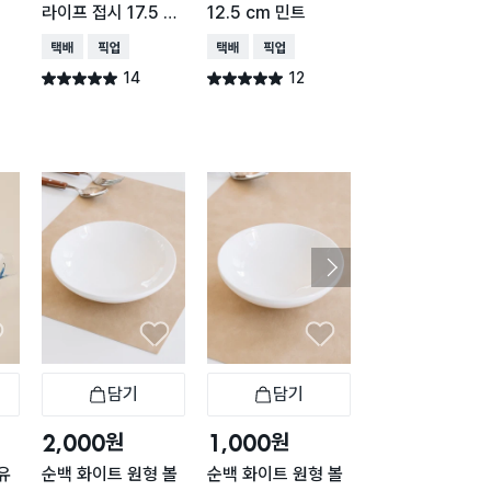
라이프 접시 17.5 c
12.5 cm 민트
cm
m
택배배송
매장픽업
택배배송
매장픽업
택배배송
매장픽업
14
12
12
별점 5.0점
별점 5.0점
별점 5.0점
건 작성
건 작성
건 작
담기
담기
담기
바구니
장바구니
장바구니
장
원
원
원
2,000
1,000
1,000
유
순백 화이트 원형 볼
순백 화이트 원형 볼
순백 화이트 사각