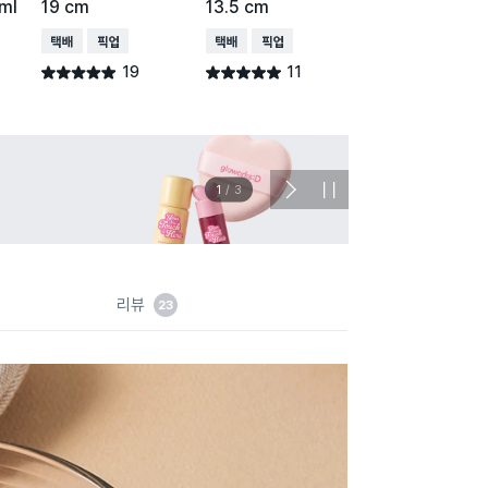
ml
19 cm
13.5 cm
13 cm
택배배송
매장픽업
택배배송
매장픽업
택배배송
매장픽업
19
11
12
별점 4.9점
별점 5.0점
별점 4.9점
건 작성
건 작성
건 작
이벤트
관심 
2
/
3
다
정
음
지
슬
라
이
드
리뷰
23