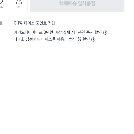
택배배송 일시품절
54
5
트
0.1% 다이소 포인트 적립
카카오페이머니로 3만원 이상 결제 시 1천원 즉시 할인
다이소 삼성카드 다이소몰 이용금액의 1% 할인
담기
담기
담기
바구니
장바구니
장바구니
장
원
원
원
1,000
2,000
3,000
 9
순백 화이트 원형 볼
스텐 4칸 접시
은은한 블루 라인