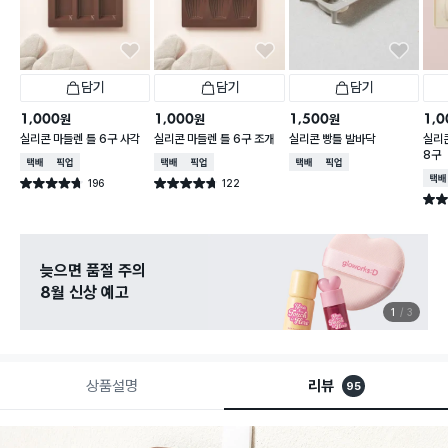
담기
담기
담기
1,000
1,000
1,500
1,0
원
원
원
실리콘 마들렌 틀 6구 사각
실리콘 마들렌 틀 6구 조개
실리콘 빵틀 발바닥
실리
8구
택배배송
매장픽업
택배배송
매장픽업
택배배송
매장픽업
택배
196
122
별점 4.7점
별점 4.7점
건 작성
건 작성
별점 
늦으면 품절 주의
8월 신상 예고
1
3
상품설명
리뷰
95