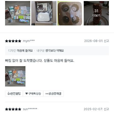
31
고객 리뷰 
더보기
mym***
2026-08-01
신고
별점 5점
디자인
마음에 들어요
내구성
생각보다 약해요
빠짐 없이 잘 도착했습니다. 상품도 마음에 들어요.
👍완전꿀팁
💗구매욕상승
👀궁금증해결
sun******
2025-02-07
신고
별점 5점