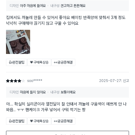
디자인
아주 마음에 들어요
내구성
견고하고 튼튼해요
집에서도 까눌레 만들 수 있어서 좋아요 베이킹 반죽양에 맞춰서 3개 정도
넉넉히 구매해야 끊기지 않고 구울 수 있어요
👍완전꿀팁
💗구매욕상승
👀궁금증해결
soo*****
2025-07-27
신고
별점 4점
디자인
마음에 들지 않아요
내구성
보통이에요
아... 확실히 실리콘이라 열전달이 잘 안돼서 까눌레 구움색이 예쁘게 안 나
와욥.. ㅜㅜ 팬케이크 가루 넣어서 구워 먹기는 짱
👍완전꿀팁
💗구매욕상승
👀궁금증해결