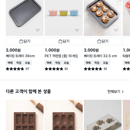
담기
담기
담기
2,000
1,000
2,000
1,0
원
원
원
베이킹 트레이 39cm
PET 머핀컵 (중) 10개입
베이킹 트레이 32.5 cm
타원형
물방
택배배송
매장픽업
오늘배송
택배배송
매장픽업
오늘배송
택배배송
매장픽업
오늘배송
택배
97
93
93
별점 4.8점
별점 4.8점
별점 4.8점
별점 
건 작성
건 작성
건 작성
다른 고객이 함께 본 상품
전체보기