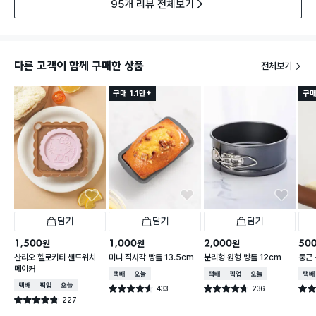
95개 리뷰 전체보기
다른 고객이 함께 구매한 상품
전체보기
구매 1.1만+
구매
담기
담기
담기
1,500
1,000
2,000
50
원
원
원
산리오 헬로키티 샌드위치
미니 직사각 빵틀 13.5cm
분리형 원형 빵틀 12cm
둥근
메이커
택배배송
오늘배송
택배배송
매장픽업
오늘배송
택배
택배배송
매장픽업
오늘배송
433
236
별점 4.6점
별점 4.7점
별점 
건 작성
건 작성
227
별점 4.8점
건 작성