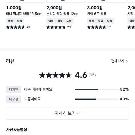
1,000
2,000
3,000
2,0
원
원
원
미니 직사각 빵틀 13.5cm
분리형 원형 빵틀 12cm
원형 6구 빵틀
사각 
택배배송
오늘배송
택배배송
매장픽업
오늘배송
택배배송
매장픽업
오늘배송
택배
433
236
311
별점 4.6점
별점 4.7점
별점 4.8점
별점 
건 작성
건 작성
건 작성
리뷰
전체보기
4.6
별점 4.6점
(95)
아주 마음에 들어요
52%
디자인
보통이에요
48%
내구성
자세히 보기
사진&동영상