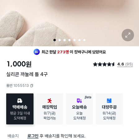
확대 보기
1
2
3
4
5
6
7
최근 한달
273명
이
장바구니에 담았어요
20대 여성
이 가장 많이
찜했어요
1,000
원
4.6
(95)
최근 한달
273명
이
장바구니에 담았어요
별점 4.6점
20대 여성
이 가장 많이
찜했어요
실리콘 까눌레 틀 4구
품번 1055513
복사하기
BETA
택배배송
매장픽업
오늘배송
대량주문
평균 3일 이내
8/7(금)
오늘
8/14(금)
도착예정
픽업가능
도착예정
도착예정
배송지
로그인
후 배송지를 확인해 보세요.