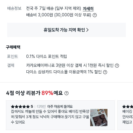
배송정보
전국 주 7일 배송 (일부 지역 제외)
자세히
배송비 3,000원 (30,000원 이상 무료)
휴일도착 가능 지역 확인
구매혜택
포인트
0.1% 다이소 포인트 적립
결제
카카오페이머니로 3만원 이상 결제 시 1천원 즉시 할인
다이소 삼성카드 다이소몰 이용금액의 1% 할인
4점 이상 리뷰가
89%
예요
5
디자인
아주 마음에 들어요
별점 5점
별점 5
집에서도 까눌레 만들 수 있어서 좋아요 베이킹 반죽양
베이킹
에 맞춰서 3개 정도 넉넉히 구매해야 끊기지 않고 구울
안사려
수 있어요
재입고