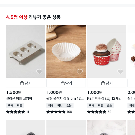
4.5점 이상
리뷰가 좋은 상품
담기
담기
담기
1,500
1,000
1,000
2,0
원
원
원
실리콘 빵틀 고양이
원형 유산지 컵 8 cm 120
PET 머핀컵 (소) 12개입
실리
매입
택배배송
매장픽업
택배배송
매장픽업
오늘배송
택배배송
매장픽업
오늘배송
택배
11
108
89
별점 5.0점
별점 4.9점
별점 4.9점
별점 
건 작성
건 작성
건 작성