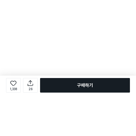
구매하기
1,338
26
로그인
온라인 다이소몰 1599-2211
온라인 다이소몰
다이소 매장 1522-4400
다이소 매장
평일 09:00 ~ 18:00
평일 09:00 ~ 18:00